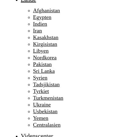
Afghanistan
Egypten
Indien
Iran
Kasakhstan
Kirgisistan
Libyen
Nordkorea
Pakistan
Sri Lanka
Syrien
Tadsjikistan
Tyrkiet
Turkmenistan
Ukraine
Usbekistan
Yemen
Centralasien
Videnscenter