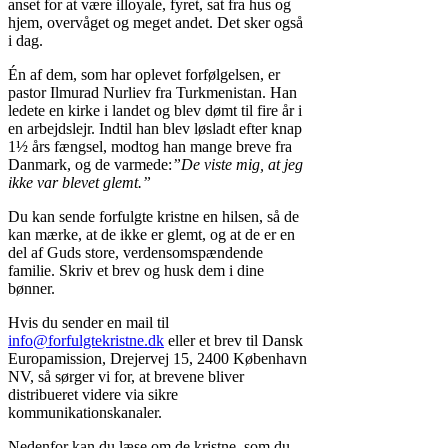
anset for at være illoyale, fyret, sat fra hus og
hjem, overvåget og meget andet. Det sker også
i dag.
Én af dem, som har oplevet forfølgelsen, er
pastor Ilmurad Nurliev fra Turkmenistan. Han
ledete en kirke i landet og blev dømt til fire år i
en arbejdslejr. Indtil han blev løsladt efter knap
1½ års fængsel, modtog han mange breve fra
Danmark, og de varmede:
”De viste mig, at jeg
ikke var blevet glemt.”
Du kan sende forfulgte kristne en hilsen, så de
kan mærke, at de ikke er glemt, og at de er en
del af Guds store, verdensomspændende
familie. Skriv et brev og husk dem i dine
bønner.
Hvis du sender en mail til
info@forfulgtekristne.dk
eller et brev til Dansk
Europamission, Drejervej 15, 2400 København
NV, så sørger vi for, at brevene bliver
distribueret videre via sikre
kommunikationskanaler.
Nedenfor kan du læse om de kristne, som du