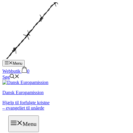
Hop
til
indhold
Menu
Webbutik
0
Søg
Dansk Europamission
Hjælp til forfulgte kristne
– evangeliet til unåede
Menu