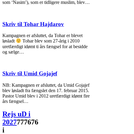
som ‘Nasim’), som er tidligere muslim, blev…
Skriv til Tohar Hajdarov
Kampagnen er afsluttet, da Tohar er blevet
løsladt
Tohar blev som 27-årig i 2010
uretfærdigt idømt ti års fængsel for at besidde
og sælge…
Skriv til Umid Gojajef
NB: Kampagnen er afsluttet, da Umid Gojajef
blev løsladt fra fængslet den 17. februar 2015.
Pastor Umid blev i 2012 uretfærdigt idømt fire
års fængsel…
Rejs uD i
2027
777676
i