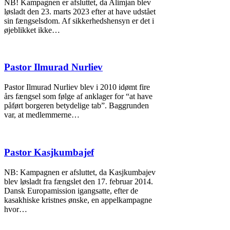
NB! Kampagnen er afsluttet, da Alimjan blev
løsladt den 23. marts 2023 efter at have udstået
sin fængselsdom. Af sikkerhedshensyn er det i
øjeblikket ikke…
Pastor Ilmurad Nurliev
Pastor Ilmurad Nurliev blev i 2010 idømt fire
års fængsel som følge af anklager for “at have
påført borgeren betydelige tab”. Baggrunden
var, at medlemmerne…
Pastor Kasjkumbajef
NB: Kampagnen er afsluttet, da Kasjkumbajev
blev løsladt fra fængslet den 17. februar 2014.
Dansk Europamission igangsatte, efter de
kasakhiske kristnes ønske, en appelkampagne
hvor…