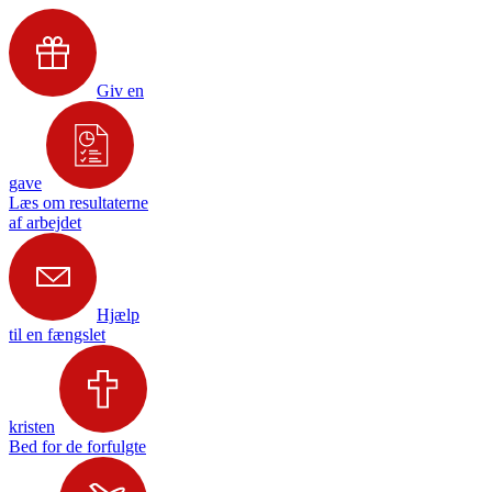
Giv en
gave
Læs om resultaterne
af arbejdet
Hjælp
til en fængslet
kristen
Bed for de forfulgte