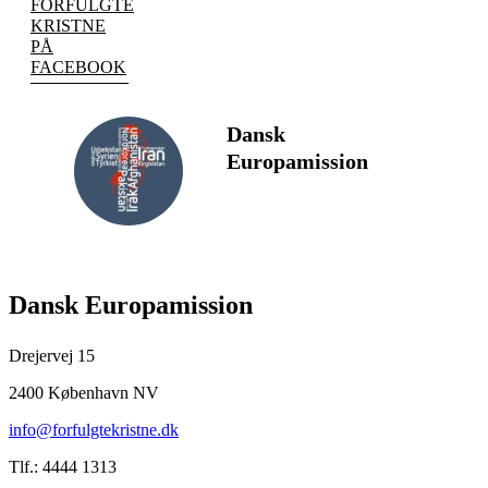
FORFULGTE
KRISTNE
PÅ
FACEBOOK
Dansk
Europamission
FØLG
Dansk Europamission
Drejervej 15
2400 København NV
info@forfulgtekristne.dk
Tlf.: 4444 1313