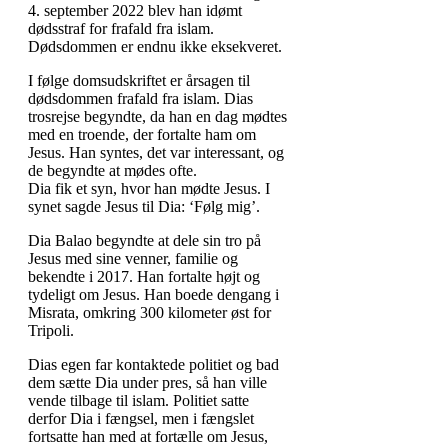
4. september 2022 blev han idømt
dødsstraf for frafald fra islam.
Dødsdommen er endnu ikke eksekveret.
I følge domsudskriftet er årsagen til
dødsdommen frafald fra islam. Dias
trosrejse begyndte, da han en dag mødtes
med en troende, der fortalte ham om
Jesus. Han syntes, det var interessant, og
de begyndte at mødes ofte.
Dia fik et syn, hvor han mødte Jesus. I
synet sagde Jesus til Dia: ‘Følg mig’.
Dia Balao begyndte at dele sin tro på
Jesus med sine venner, familie og
bekendte i 2017. Han fortalte højt og
tydeligt om Jesus. Han boede dengang i
Misrata, omkring 300 kilometer øst for
Tripoli.
Dias egen far kontaktede politiet og bad
dem sætte Dia under pres, så han ville
vende tilbage til islam. Politiet satte
derfor Dia i fængsel, men i fængslet
fortsatte han med at fortælle om Jesus,