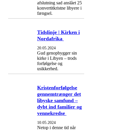
afslutning sad anslået 25
konvertitkristne libyere i
fængsel.
Tidslinje | Kirken i
Nordafrika
20.05.2024
Gud genopbygger sin
kirke i Libyen – trods
forfølgelse og
usikkerhed.
Kristenforfølgelse
gennemtrænger det
libyske samfund –
dybt ind familier og
vennekredse
10.05.2024
Netop i denne tid når