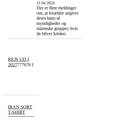
11.04.2024
Der er flere meldinger
om, at forældre angiver
deres børn til
myndigheder og
islamiske grupper, hvis
de bliver kristne.
REJS UD I
2027
777676 I
IRAN SORT
T-SHIRT