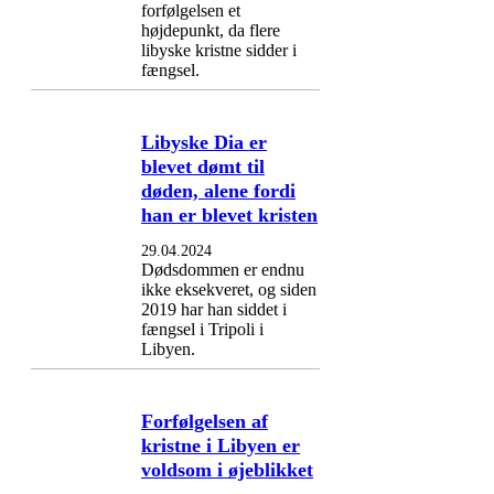
forfølgelsen et
højdepunkt, da flere
libyske kristne sidder i
fængsel.
Libyske Dia er
blevet dømt til
døden, alene fordi
han er blevet kristen
29.04.2024
Dødsdommen er endnu
ikke eksekveret, og siden
2019 har han siddet i
fængsel i Tripoli i
Libyen.
Forfølgelsen af
kristne i Libyen er
voldsom i øjeblikket