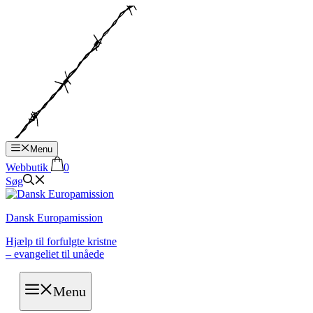
Hop
til
indhold
Menu
Webbutik
0
Søg
Dansk Europamission
Hjælp til forfulgte kristne
– evangeliet til unåede
Menu