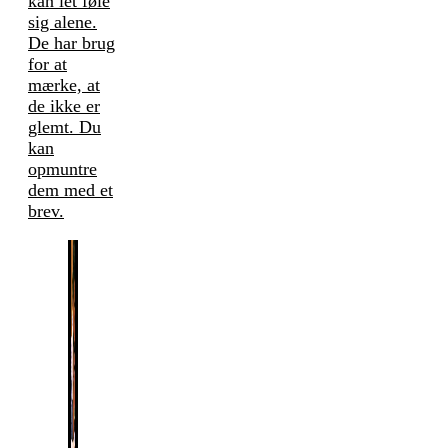
kan let føle
sig alene.
De har brug
for at
mærke, at
de ikke er
glemt. Du
kan
opmuntre
dem med et
brev.