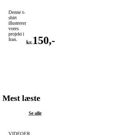
Denne t-
shirt
illustrerer
vores
projekt i
150
,-
Iran.
kr.
LÆG
I
KURV
Mest læste
Se alle
VIDEOER