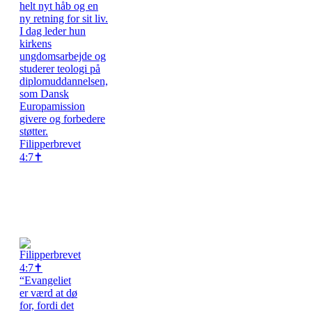
Filipperbrevet
4:7✝️
“Evangeliet
er værd at dø
for, fordi det