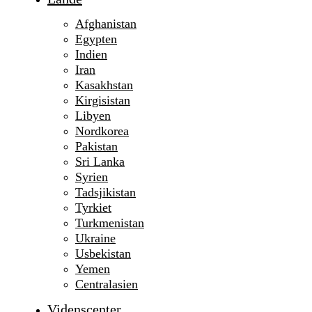
Afghanistan
Egypten
Indien
Iran
Kasakhstan
Kirgisistan
Libyen
Nordkorea
Pakistan
Sri Lanka
Syrien
Tadsjikistan
Tyrkiet
Turkmenistan
Ukraine
Usbekistan
Yemen
Centralasien
Videnscenter