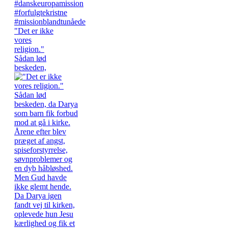
"Det er ikke
vores
religion."
Sådan lød
beskeden,