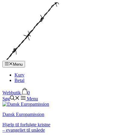
Hop
til
indhold
Menu
Kurv
Betal
Webbutik
0
Søg
Menu
Dansk Europamission
Hjælp til forfulgte kristne
– evangeliet til unåede