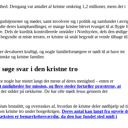
ihed. Dengang var antallet af kristne omkring 1,2 millioner, mens det i
gudstjenester og møder, samt involvere sig i politik og samfundet i øvrig
te deres kamphandlinger, er mange kristne blevet tvunget til at flygte f
kre. Dels de kurdisk kontrollerede områder i Nordsyrien, dels den østlige
begyndte at miste terræn, er kristne så småt begyndt at vende tilbage til
 devalueret kraftigt, og nogle familieforsørgere er nødt til at have tre
mske og kristne familier.
 søge svar i den kristne tro
r nogle har mistet langt det meste af deres menighed – enten er
 muligheder for mission, og flere steder fortæller præsterne, at
r, der sidder på rækkerne. De har ofte mødt Jesus gennem det
tats brutalitit, og overraskes af, hvordan de kristne deler nødhjælp ud ti
den kristne tro under borgerkrigen.
Deres antal kan langt fra opveje d
 væksten er bemærkelsesværdig, da den har fundet sted midt i