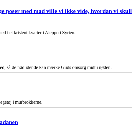
 poser med mad ville vi ikke vide, hvordan vi skul
ed i et kristent kvarter i Aleppo i Syrien.
hed, så de nødlidende kan mærke Guds omsorg midt i nøden.
 legetøj i murbrokkerne.
madanen