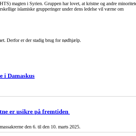
S) magten i Syrien. Gruppen har lovet, at kristne og andre minoritet
rskellige islamiske grupperinger under dens ledelse vil værne om
met. Derfor er der stadig brug for nødhjælp.
ke i Damaskus
stne er usikre på fremtiden
 massakrerne den 6. til den 10. marts 2025.