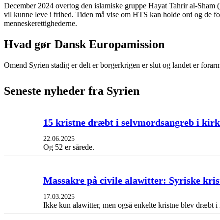
December 2024 overtog den islamiske gruppe Hayat Tahrir al-Sham (HT
vil kunne leve i frihed. Tiden må vise om HTS kan holde ord og de fo
menneskerettighederne.
Hvad gør Dansk Europamission
Omend Syrien stadig er delt er borgerkrigen er slut og landet er forar
Seneste nyheder fra Syrien
15 kristne dræbt i selvmordsangreb i kir
22.06.2025
Og 52 er sårede.
Massakre på civile alawitter: Syriske kri
17.03.2025
Ikke kun alawitter, men også enkelte kristne blev dræbt i