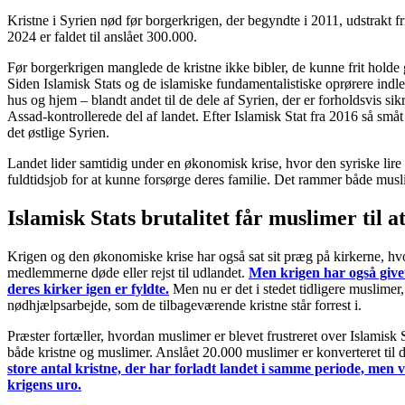
Kristne i Syrien nød før borgerkrigen, der begyndte i 2011, udstrakt fr
2024 er faldet til anslået 300.000.
Før borgerkrigen manglede de kristne ikke bibler, de kunne frit holde 
Siden Islamisk Stats og de islamiske fundamentalistiske oprørere indled
hus og hjem – blandt andet til de dele af Syrien, der er forholdsvis si
Assad-kontrollerede del af landet. Efter Islamisk Stat fra 2016 så småt 
det østlige Syrien.
Landet lider samtidig under en økonomisk krise, hvor den syriske lire er
fuldtidsjob for at kunne forsørge deres familie. Det rammer både musli
Islamisk Stats brutalitet får muslimer til at
Krigen og den økonomiske krise har også sat sit præg på kirkerne, hvo
medlemmerne døde eller rejst til udlandet.
Men krigen har også givet
deres kirker igen er fyldte.
Men nu er det i stedet tidligere muslime
nødhjælpsarbejde, som de tilbageværende kristne står forrest i.
Præster fortæller, hvordan muslimer er blevet frustreret over Islamisk S
både kristne og muslimer. Anslået 20.000 muslimer er konverteret til 
store antal kristne, der har forladt landet i samme periode, men
krigens uro.