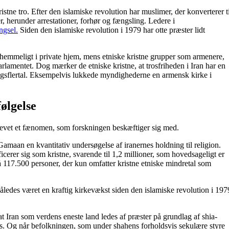
istne tro. Efter den islamiske revolution har muslimer, der konverterer ti
r, herunder arrestationer, forhør og fængsling. Ledere i
ngsel.
Siden den islamiske revolution i 1979 har otte præster lidt
es hemmeligt i private hjem, mens etniske kristne grupper som armenere,
rlamentet. Dog mærker de etniske kristne, at trosfriheden i Iran har en
ngsflertal. Eksempelvis lukkede myndighederne en armensk kirke i
ølgelse
blevet et fænomen, som forskningen beskæftiger sig med.
maan en kvantitativ undersøgelse af iranernes holdning til religion.
cerer sig som kristne, svarende til 1,2 millioner, som hovedsageligt er
 på 117.500 personer, der kun omfatter kristne etniske mindretal som
 således været en kraftig kirkevækst siden den islamiske revolution i 197
at Iran som verdens eneste land ledes af præster på grundlag af shia-
res. Og når befolkningen, som under shahens forholdsvis sekulære styre