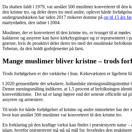
Da shahen faldt i 1979, var anslået 500 muslimer konverteret til den kr
den kristne tro, og deler deres tro med andre, oplevet hårde forfølgelse
undergrundskirken har siden 2017 risikeret domme på
op til 15 års fæ
martyrdøden, den sidste i 2004.
Muslimer, der er konverteret til den kristne tro, er tvunget til at mød
kaldæere og assyrere kan have kirkebygninger og er repræsenteret i pa
grænse, hvis de proaktivt deler deres tro med det muslimske befolkni
Teheran, da den holdt gudstjenester på farsi.
Mange muslimer bliver kristne – trods forf
Trods forfølgelsen er der vækkelse i Iran. Kirkevæksten er ligefrem 
I 2020 gennemførte det sekulære, hollandske meningsmålingsinstitut Ga
Denne meningsmåling indikerer, at 1,5 procent af befolkningen identifi
konvertitkristne. Det tal er langt højere end det seneste officielle tal
assyrere og armeniere.
Til trods for hårde forfølgelser af kristne og andre minoriteter har der
hvor kun anslået 500 muslimer var konverteret til den kristne tro.
En forklaring på den kraftige vækst kan findes i præstestyrets natur – 
islam, hvorfor præstestyret må stå på mål for, hvorledes den praktise