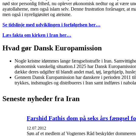
nød stor personlig frihed, nu oplever økonomisk nedtur og at være un
ayatollaherne, men også islam selv. Denne frustration forårsager, at man
men også i nyreligiøsitet og ateisme.
Se tidslinje med udviklingen i forfølgelsen her…
Læs fakta om kirken i Iran her…
Hvad gør Dansk Europamission
Nogle kristne idømmes lange fængselsstraffe i Iran. Samvittighe
økonomisk vanskelig situation.I 2025 har Dansk Europamissions
dække deres udgifter til blandt andet mad, tøj, lægehjælp, husl
Gennem Dansk Europamission har danskere i perioden 2011 til 
trykkes, indsmugles og distribueres i Iran samt indføres i nabola
Seneste nyheder fra Iran
Farshid Fathis dom på seks års fængsel f
12.07.2012
Søn af et medlem af Vogternes Råd beskylder dommeren f