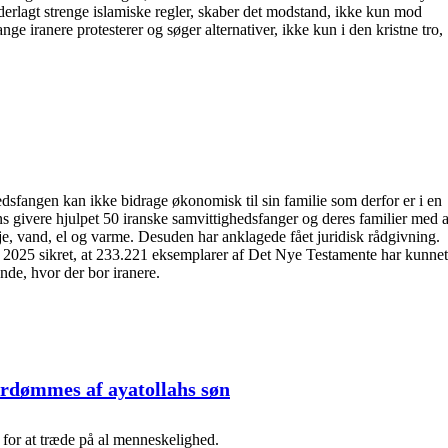
derlagt strenge islamiske regler, skaber det modstand, ikke kun mod
ge iranere protesterer og søger alternativer, ikke kun i den kristne tro,
dsfangen kan ikke bidrage økonomisk til sin familie som derfor er i en
 givere hjulpet 50 iranske samvittighedsfanger og deres familier med a
eje, vand, el og varme. Desuden har anklagede fået juridisk rådgivning.
2025 sikret, at 233.221 eksemplarer af Det Nye Testamente har kunnet
nde, hvor der bor iranere.
ordømmes af ayatollahs søn
or at træde på al menneskelighed.