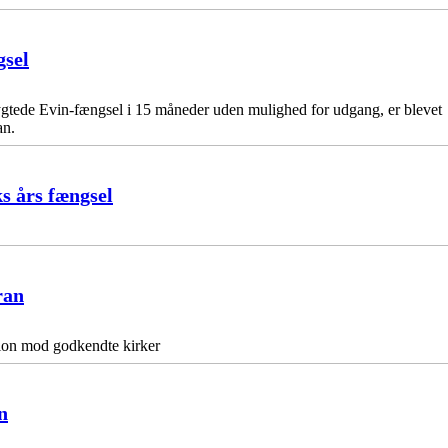
gsel
rygtede Evin-fængsel i 15 måneder uden mulighed for udgang, er blevet
an.
s års fængsel
ran
tion mod godkendte kirker
n