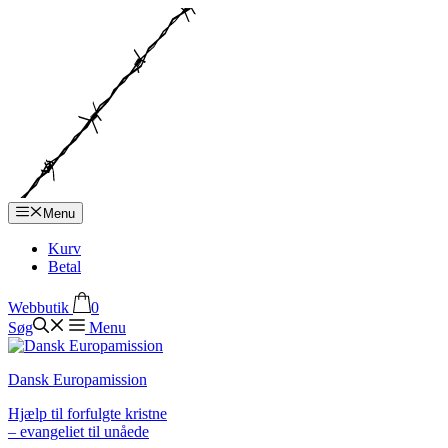
Hop
til
indhold
Menu
Kurv
Betal
Webbutik
0
Søg
Menu
Dansk Europamission
Hjælp til forfulgte kristne
– evangeliet til unåede