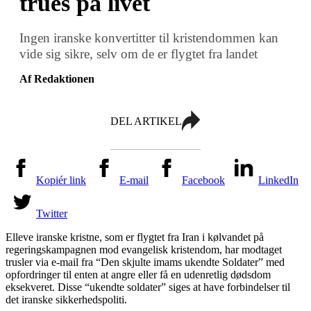
trues på livet
Ingen iranske konvertitter til kristendommen kan
vide sig sikre, selv om de er flygtet fra landet
Af Redaktionen
DEL ARTIKEL
Kopiér link
E-mail
Facebook
LinkedIn
Twitter
Elleve iranske kristne, som er flygtet fra Iran i kølvandet på
regeringskampagnen mod evangelisk kristendom, har modtaget
trusler via e-mail fra “Den skjulte imams ukendte Soldater” med
opfordringer til enten at angre eller få en udenretlig dødsdom
eksekveret. Disse “ukendte soldater” siges at have forbindelser til
det iranske sikkerhedspoliti.