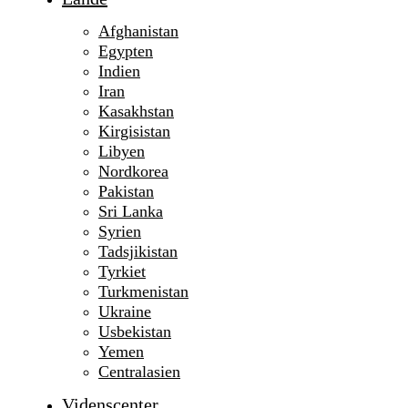
Afghanistan
Egypten
Indien
Iran
Kasakhstan
Kirgisistan
Libyen
Nordkorea
Pakistan
Sri Lanka
Syrien
Tadsjikistan
Tyrkiet
Turkmenistan
Ukraine
Usbekistan
Yemen
Centralasien
Videnscenter