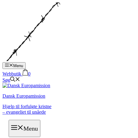
Hop
til
indhold
Menu
Webbutik
0
Søg
Dansk Europamission
Hjælp til forfulgte kristne
– evangeliet til unåede
Menu