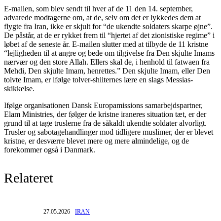
E-mailen, som blev sendt til hver af de 11 den 14. september,
advarede modtagerne om, at de, selv om det er lykkedes dem at
flygte fra Iran, ikke er skjult for “de ukendte soldaters skarpe øjne”.
De påstår, at de er rykket frem til “hjertet af det zionistiske regime” i
løbet af de seneste år. E-mailen slutter med at tilbyde de 11 kristne
“lejligheden til at angre og bede om tilgivelse fra Den skjulte Imams
nærvær og den store Allah. Ellers skal de, i henhold til fatwaen fra
Mehdi, Den skjulte Imam, henrettes.” Den skjulte Imam, eller Den
tolvte Imam, er ifølge tolver-shiiternes lære en slags Messias-
skikkelse.
Ifølge organisationen Dansk Europamissions samarbejdspartner,
Elam Ministries, der følger de kristne iraneres situation tæt, er der
grund til at tage truslerne fra de såkaldt ukendte soldater alvorligt.
Trusler og sabotagehandlinger mod tidligere muslimer, der er blevet
kristne, er desværre blevet mere og mere almindelige, og de
forekommer også i Danmark.
Relateret
27.05.2026
IRAN