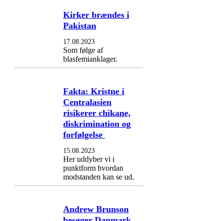
Kirker brændes i
Pakistan
17.08.2023
Som følge af
blasfemianklager.
Fakta: Kristne i
Centralasien
risikerer chikane,
diskrimination og
forfølgelse
15.08.2023
Her uddyber vi i
punktform hvordan
modstanden kan se ud.
Andrew Brunson
besøger Danmark