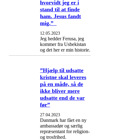
hvorvidt jeg er i
stand til at finde
ham. Jesus fandt
mig.”
12.05.2023
Jeg hedder Ferusa, jeg
kommer fra Usbekistan
og det her er min historie.
”Hjælp til udsatte
kristne skal leveres
på en måde, så de
ikke bliver mere
udsatte end de var
før”
27.04.2023
Danmark har fået en ny
ambassadør og særlig
repræsentant for religion-
og trosfrihed.