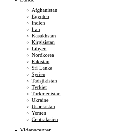
Afghanistan
Egypten
Indien
Iran
Kasakhstan
Kirgisistan
Libyen
Nordkorea
Pakistan
Sri Lanka
Syrien
Tadsjikistan
Tyrkiet
Turkmenistan
Ukraine
Usbekistan
Yemen
Centralasien
Videnscenter