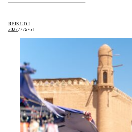
REJS UD I
2027
777676 I