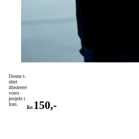
Denne t-
shirt
illustrerer
vores
projekt i
150
,-
Iran.
kr.
LÆG
I
KURV