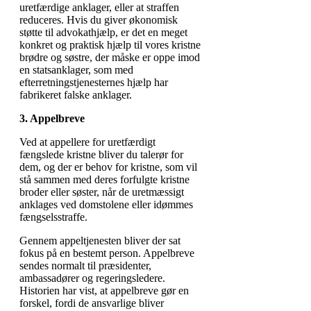
uretfærdige anklager, eller at straffen
reduceres. Hvis du giver økonomisk
støtte til advokathjælp, er det en meget
konkret og praktisk hjælp til vores kristne
brødre og søstre, der måske er oppe imod
en statsanklager, som med
efterretningstjenesternes hjælp har
fabrikeret falske anklager.
3. Appelbreve
Ved at appellere for uretfærdigt
fængslede kristne bliver du talerør for
dem, og der er behov for kristne, som vil
stå sammen med deres forfulgte kristne
broder eller søster, når de uretmæssigt
anklages ved domstolene eller idømmes
fængselsstraffe.
Gennem appeltjenesten bliver der sat
fokus på en bestemt person. Appelbreve
sendes normalt til præsidenter,
ambassadører og regeringsledere.
Historien har vist, at appelbreve gør en
forskel, fordi de ansvarlige bliver