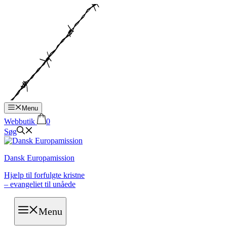
Hop
til
indhold
Menu
Webbutik
0
Søg
Dansk Europamission
Hjælp til forfulgte kristne
– evangeliet til unåede
Menu