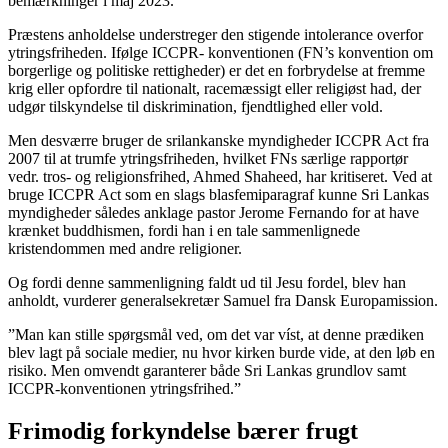
bemærkninger i maj 2023.
Præstens anholdelse understreger den stigende intolerance overfor
ytringsfriheden. Ifølge ICCPR- konventionen (FN’s konvention om
borgerlige og politiske rettigheder) er det en forbrydelse at fremme
krig eller opfordre til nationalt, racemæssigt eller religiøst had, der
udgør tilskyndelse til diskrimination, fjendtlighed eller vold.
Men desværre bruger de srilankanske myndigheder ICCPR Act fra
2007 til at trumfe ytringsfriheden, hvilket FNs særlige rapportør
vedr. tros- og religionsfrihed, Ahmed Shaheed, har kritiseret. Ved at
bruge ICCPR Act som en slags blasfemiparagraf kunne Sri Lankas
myndigheder således anklage pastor Jerome Fernando for at have
krænket buddhismen, fordi han i en tale sammenlignede
kristendommen med andre religioner.
Og fordi denne sammenligning faldt ud til Jesu fordel, blev han
anholdt, vurderer generalsekretær Samuel fra Dansk Europamission.
”Man kan stille spørgsmål ved, om det var víst, at denne prædiken
blev lagt på sociale medier, nu hvor kirken burde vide, at den løb en
risiko. Men omvendt garanterer både Sri Lankas grundlov samt
ICCPR-konventionen ytringsfrihed.”
Frimodig forkyndelse bærer frugt