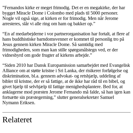
”Fernandos kirke er meget frimodig. Det er en megakirke, der har
bygget Miracle Dome i Colombo med plads til 5000 personer.
Nogle vil også sige, at kirken er for frimodig. Men når Jerome
arresteres, slår vi alle ring om ham og bakker op.”
“En af medarbejderne i vor partnerorganisation har fortalt, at flere af
hans buddhistiske barndomsvenner er kommet til personlig tro på
Jesus gennem kirken Miracle Dome. Så samtidig med
frimodigheden, som man kan stille spørgsmålstegn ved, er der
vidnesbyrd om gode frugter af kirkens arbejde.”
“Siden 2010 har Dansk Europamission samarbejdet med Evangelisk
Alliance om at støtte kristne i Sri Lanka, der risikerer forfølgelse og
diskrimination, bl.a. gennem advokat- og retshjælp, uddeling af
bibler til kristne, der er så fattige, at de ikke har råd til en bibel, og
givet hjælp til selvhjælp til fattige menighedsplantere. Bed for, at
anklagerne mod præsten Jerome Fernando må falde, så han igen kan
fortsætte sin præstegerning,” slutter generalsekretær Samuel
Nymann Eriksen.
Relateret