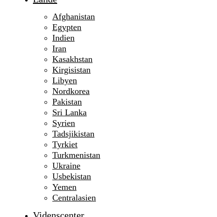
Afghanistan
Egypten
Indien
Iran
Kasakhstan
Kirgisistan
Libyen
Nordkorea
Pakistan
Sri Lanka
Syrien
Tadsjikistan
Tyrkiet
Turkmenistan
Ukraine
Usbekistan
Yemen
Centralasien
Videnscenter