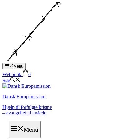
Hop
til
indhold
Menu
Webbutik
0
Søg
Dansk Europamission
Hjælp til forfulgte kristne
– evangeliet til unåede
Menu