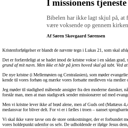
I missionens tjeneste
Bibelen har ikke lagt skjul på, at
være voksende op gennem kirkens
Af Søren Skovgaard Sørensen
Kristenforfølgelser er blandt de nævnte tegn i Lukas 21, som skal afsl
Det er forfærdeligt at se hadet imod de kristne vokse i
en
sådan grad, 
grund af mit navn. Men ikke et hår på jeres hoved skal gå tabt. Ved at 
D
e
nye kristne
(
i
Mellemøsten og Centralasien)
,
s
om møder evangeliet
kende til
vores forbøn og
mærke vores
fortsatte
medleven
via medier 
Jeg møder til stadighed måbende
ansigter fra
den moderne dansker,
nå
forstår man, men at man stadigvæk sender missionærer ud med evange
Men
vi
kristne
lever
ikke af brød alene, men af Guds ord
(Mattæus 4,
med
ansvar for bliver delt. For vi er i
fælles
i troen – uanset sprogbarri
Vi skal ikke være tavse om de store omkostninger, der er forbundet m
vores holdepunkt uden
for os selv. De udholdende er ifølge Jesus dem