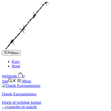
Hop
til
indhold
Menu
Kurv
Betal
Webbutik
0
Søg
Menu
Dansk Europamission
Hjælp til forfulgte kristne
– evangeliet til unåede