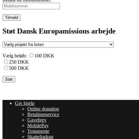
Tilmeld
Støt Dansk Europamissions arbejde
Vælg beløb:
100 DKK
250 DKK
500 DKK
Giv hjælp
Online donation
Betalingsservice
Gavebrev
MobilePay
Testamente
Skattefradrag