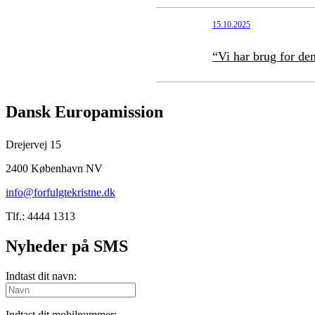
15.10.2025
“Vi har brug for de
Dansk Europamission
Drejervej 15
2400 København NV
info@forfulgtekristne.dk
Tlf.: 4444 1313
Nyheder på SMS
Indtast dit navn:
Indtast dit mobilnummer: