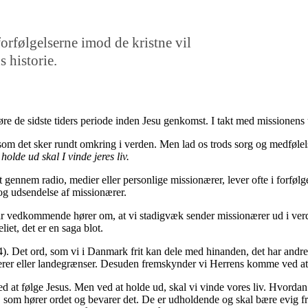
 forfølgelserne imod de kristne vil
 historie.
øre de sidste tiders periode inden Jesu genkomst.
I takt med missionens 
som det sker rundt omkring i verden. Men lad os trods sorg og medføle
holde ud skal I vinde jeres liv.
 gennem radio, medier eller
personlige missionærer
,
lever
ofte
i forfølg
og udsendelse af missionærer.
r vedkommende hører om, at vi stadigvæk sender
missionærer ud
i ver
liet, det
er
en saga blot
.
4)
. Det ord, som vi i Danmark frit kan dele med hinanden
, det har andr
erer eller landegrænser.
Desuden
fremskynder vi Herrens komme ved at p
ed at følge Jesus. Men ved at holde ud
,
skal vi vinde vores liv. Hvordan 
, som hører ordet og bevarer det. De er udholdende og skal bære evig 