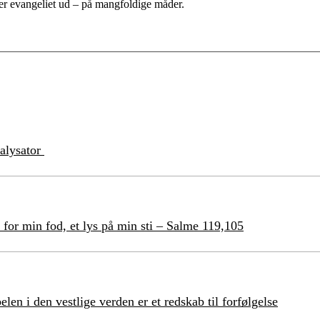
e
r
evangeliet ud
– på mangfoldige måder
.
talysator
 for min fod, et lys på min sti – Salme 119,105
en i den vestlige verden er et redskab til forfølgelse