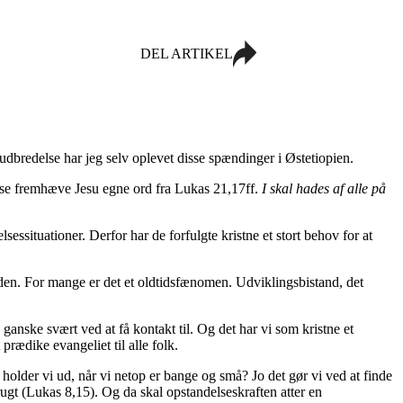
DEL ARTIKEL
udbredelse har jeg selv
oplevet disse spændinger i Østetiopien.
lse fremhæve Jesu egne ord fra Lukas 21,17ff.
I skal hades af alle på
else
ssituationer
. D
erfor har de forfulgte kristne et stort behov for
at
den. For mange er det et
oldtidsfænomen. Udviklingsbistand, det
e ganske svært ved at få kontakt til. Og det har vi som kristne et
rædike evangeliet til alle folk.
holder vi ud, når vi netop er bange og små? Jo det gør vi ved at finde
frugt (Lukas 8,15). Og da
skal
opstandelseskraften
atter en