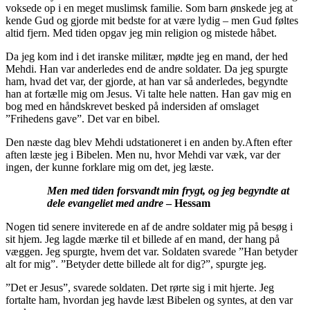
voksede op i en meget muslimsk familie. Som barn ønskede jeg at
kende Gud og gjorde mit bedste for at være lydig – men Gud føltes
altid fjern. Med tiden opgav jeg min religion og mistede håbet.
Da jeg kom ind i det iranske militær, mødte jeg en mand, der hed
Mehdi. Han var anderledes end de andre soldater. Da jeg spurgte
ham, hvad det var, der gjorde, at han var så anderledes, begyndte
han at fortælle mig om Jesus. Vi talte hele natten. Han gav mig en
bog med en håndskrevet besked på indersiden af omslaget
”Frihedens gave”. Det var en bibel.
Den næste dag blev Mehdi udstationeret i en anden by.
Aften efter
aften læste jeg i Bibelen. Men nu, hvor Mehdi var væk, var der
ingen, der kunne forklare mig om det, jeg læste.
Men med tiden forsvandt min frygt, og jeg begyndte at
dele evangeliet med andre
– Hessam
Nogen tid senere inviterede en af de andre soldater mig på besøg i
sit hjem. Jeg lagde mærke til et billede af en mand, der hang på
væggen. Jeg spurgte, hvem det var. Soldaten svarede ”Han betyder
alt for mig”. ”Betyder dette billede alt for dig?”, spurgte jeg.
”Det er Jesus”, svarede soldaten. Det rørte sig i mit hjerte. Jeg
fortalte ham, hvordan jeg havde læst Bibelen og syntes, at den var