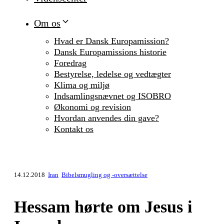
Om os
Hvad er Dansk Europamission?
Dansk Europamissions historie
Foredrag
Bestyrelse, ledelse og vedtægter
Klima og miljø
Indsamlingsnævnet og ISOBRO
Økonomi og revision
Hvordan anvendes din gave?
Kontakt os
14.12.2018
Iran
Bibelsmugling og -oversættelse
Hessam hørte om Jesus i