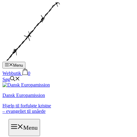
Hop
til
indhold
Menu
Webbutik
0
Søg
Dansk Europamission
Hjælp til forfulgte kristne
– evangeliet til unåede
Menu