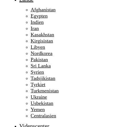
Afghanistan
Egypten
Indien
Iran
Kasakhstan
Kirgisistan
Libyen
Nordkorea
Pakistan
Sri Lanka
Syrien
Tadsjikistan
Tyrkiet
Turkmenistan
Ukraine
Usbekistan
Yemen
Centralasien
Videnscenter