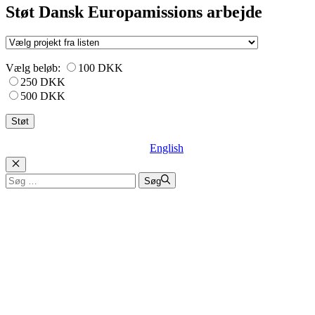
Støt Dansk Europamissions arbejde
Vælg beløb:
100 DKK
250 DKK
500 DKK
English
Luk
Søg
Søg
efter: