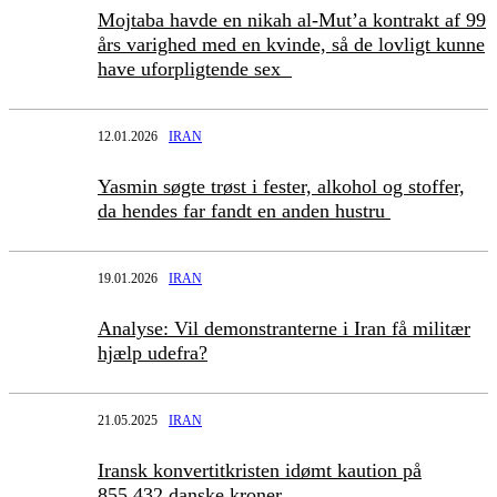
Mojtaba havde en nikah al-Mut’a kontrakt af 99
års varighed med en kvinde, så de lovligt kunne
have uforpligtende sex
12.01.2026
IRAN
Yasmin søgte trøst i fester, alkohol og stoffer,
da hendes far fandt en anden hustru
19.01.2026
IRAN
Analyse: Vil demonstranterne i Iran få militær
hjælp udefra?
21.05.2025
IRAN
Iransk konvertitkristen idømt kaution på
855.432 danske kroner