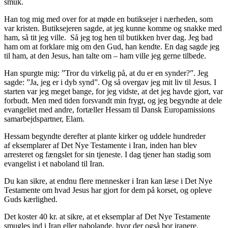
smuk.
Han tog mig med over for at møde en butiksejer i nærheden, som
var kristen. Butiksejeren sagde, at jeg kunne komme og snakke med
ham, så tit jeg ville. Så jeg tog hen til butikken hver dag. Jeg bad
ham om at forklare mig om den Gud, han kendte. En dag sagde jeg
til ham, at den Jesus, han talte om – ham ville jeg gerne tilbede.
Han spurgte mig: ”Tror du virkelig på, at du er en synder?”. Jeg
sagde: ”Ja, jeg er i dyb synd”. Og så overgav jeg mit liv til Jesus. I
starten var jeg meget bange, for jeg vidste, at det jeg havde gjort, var
forbudt. Men med tiden forsvandt min frygt, og jeg begyndte at dele
evangeliet med andre, fortæller Hessam til Dansk Europamissions
samarbejdspartner, Elam.
Hessam begyndte derefter at plante kirker og uddele hundreder
af eksemplarer af Det Nye Testamente i Iran, inden han blev
arresteret og fængslet for sin tjeneste. I dag tjener han stadig som
evangelist i et naboland til Iran.
Du kan sikre, at endnu flere mennesker i Iran kan læse i Det Nye
Testamente om hvad Jesus har gjort for dem på korset, og opleve
Guds kærlighed.
Det koster 40 kr. at sikre, at et eksemplar af Det Nye Testamente
smugles ind i Iran eller nabolande, hvor der også bor iranere.