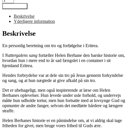
Sang
Tilføj til kurv
antal
Beskrivelse
Yderligere information
Beskrivelse
En personlig beretning om tro og forfølgelse i Eritrea.
I
Nattergalens sang
fortæller Helen Berhane den barske historie om,
hvordan hun i mere end to år sad fængslet i en container i sit
hjemland Eritrea.
Hendes forbrydelse var at dele sin tro på Jesus gennem forkyndelse
og sang, og at hun nægtede at give afkald på sin tro.
Det er ubehageligt, men også inspirerende at læse om Helen
Berhanes oplevelser. Hun levede under usle forhold, og undervejs
måtte hun udholde tortur, men hun fortsatte med at lovsynge Gud og
opmuntre de andre fanger, selvom det medførte hårdere og længere
straffe.
Helen Berhanes historie er en påmindelse om, at vi aldrig skal tage
friheden for givet, men bruge vores frihed til Guds ære.