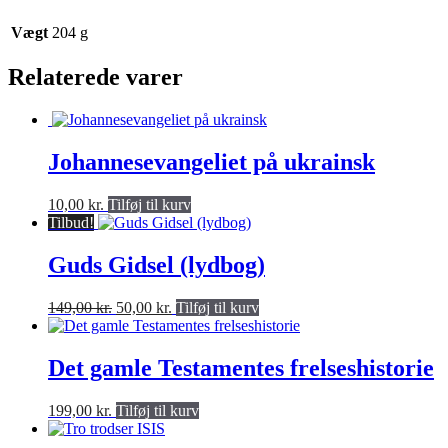
Vægt
204 g
Relaterede varer
Johannesevangeliet på ukrainsk
10,00
kr.
Tilføj til kurv
Tilbud!
Guds Gidsel (lydbog)
Den
Den
149,00
kr.
50,00
kr.
Tilføj til kurv
oprindelige
aktuelle
pris
pris
var:
er:
Det gamle Testamentes frelseshistorie
149,00 kr..
50,00 kr..
199,00
kr.
Tilføj til kurv