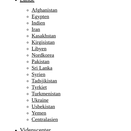
Afghanistan
Egypten
Indien
Iran
Kasakhstan
Kirgisistan
Libyen
Nordkorea
Pakistan
Sri Lanka
Syrien
Tadsjikistan
Tyrkiet
Turkmenistan
Ukraine
Usbekistan
Yemen
Centralasien
Videnscenter