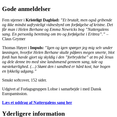
Gode anmeldelser
Fem stjerner i
Kristeligt Dagblad:
”Et brutalt, men også gribende
og ikke mindst uafrysteligt vidnesbyrd om forfølgelse af kristne. Det
får man i Helen Berhane og Emma Newricks bog ”Nattergalens
sang. En personlig beretning om tro og forfølgelse i Eritrea”.” –
Claus Grymer
Thomas Høyer i
Impuls:
”Igen og igen spørger jeg mig selv under
løsningen, hvorfor Helen Berhane skulle påføres megen smerte, blot
fordi hun havde gjort sig skyldig i den ”forbrydelse” at tro på Jesus
og dele denne tro med sine landsmænd gennem sang, tale og
næstekærlighed. (…) Skønt den i sandhed er hård kost, har bogen
en lykkelig udgang.”
Smukt softcover, 152 sider.
Udgivet af Forlagsgruppen Lohse i samarbejde i med Dansk
Europamission.
Læs et uddrag af Nattergalens sang her
Yderligere information