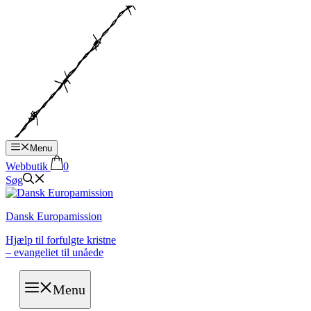
Hop
til
indhold
Menu
Webbutik
0
Søg
Dansk Europamission
Hjælp til forfulgte kristne
– evangeliet til unåede
Menu