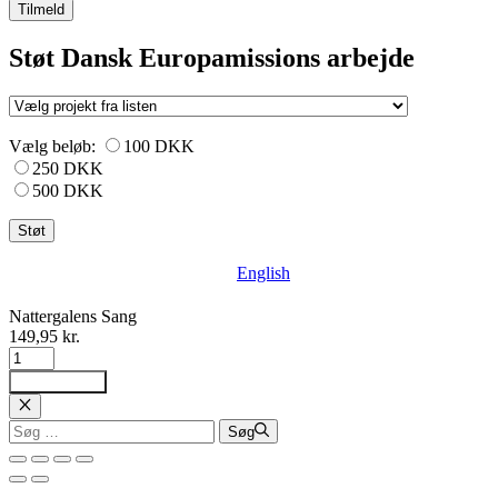
Tilmeld
Støt Dansk Europamissions arbejde
Vælg beløb:
100 DKK
250 DKK
500 DKK
English
Nattergalens Sang
149,95
kr.
Nattergalens
Sang
Tilføj til kurv
antal
Luk
Søg
Søg
efter: