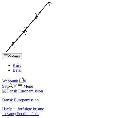
Hop
til
indhold
Menu
Kurv
Betal
Webbutik
0
Søg
Menu
Dansk Europamission
Hjælp til forfulgte kristne
– evangeliet til unåede