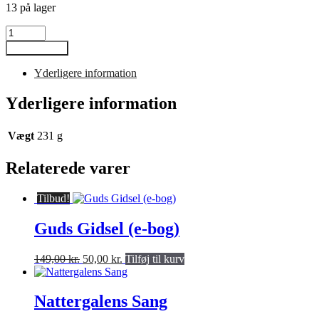
13 på lager
Det
Nye
Tilføj til kurv
Testamente
på
Yderligere information
arabisk
og
Yderligere information
engelsk
antal
Vægt
231 g
Relaterede varer
Tilbud!
Guds Gidsel (e-bog)
Den
Den
149,00
kr.
50,00
kr.
Tilføj til kurv
oprindelige
aktuelle
pris
pris
var:
er:
Nattergalens Sang
149,00 kr..
50,00 kr..