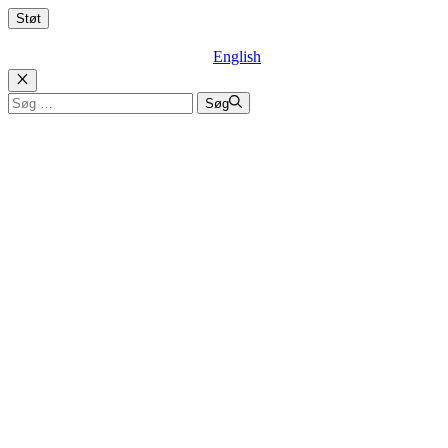
English
Luk
Søg
Søg
efter: