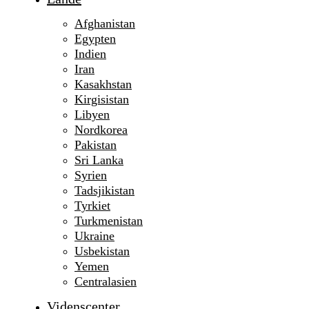
Afghanistan
Egypten
Indien
Iran
Kasakhstan
Kirgisistan
Libyen
Nordkorea
Pakistan
Sri Lanka
Syrien
Tadsjikistan
Tyrkiet
Turkmenistan
Ukraine
Usbekistan
Yemen
Centralasien
Videnscenter