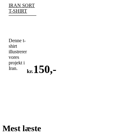
IRAN SORT
T-SHIRT
Denne t-
shirt
illustrerer
vores
projekt i
150
,-
Iran.
kr.
LÆG
I
KURV
Mest læste