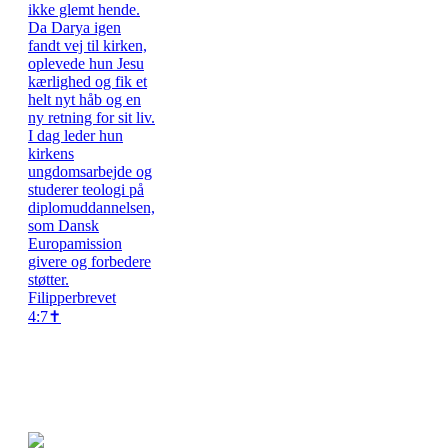
Filipperbrevet
4:7✝️