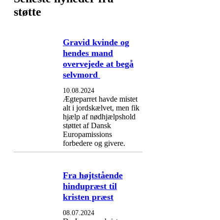
støtte
Gravid kvinde og
hendes mand
overvejede at begå
selvmord
10.08.2024
Ægteparret havde mistet
alt i jordskælvet, men fik
hjælp af nødhjælpshold
støttet af Dansk
Europamissions
forbedere og givere.
Fra højtstående
hindupræst til
kristen præst
08.07.2024