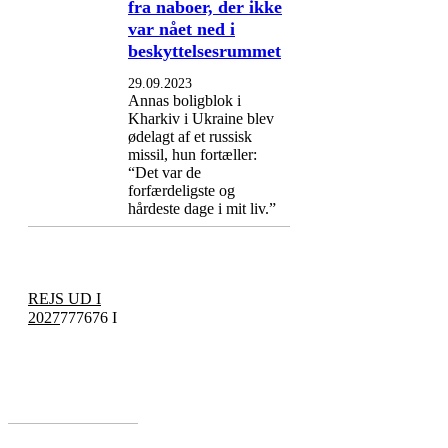
fra naboer, der ikke
var nået ned i
beskyttelsesrummet
29.09.2023
Annas boligblok i
Kharkiv i Ukraine blev
ødelagt af et russisk
missil, hun fortæller:
“Det var de
forfærdeligste og
hårdeste dage i mit liv.”
REJS UD I
2027
777676 I