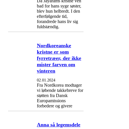
Da Jayarams kristne ven
bad for hans syge søster,
blev hun helbredt. I den
efterfølgende tid,
forandrede hans liv sig
fuldstændig.
Nordkoreanske
kristne er som
fyrretræer, der ikke
mister farven om
vinteren
02.01.2024
Fra Nordkorea modtager
vi løbende takkebreve for
støtten fra Dansk
Europamissions
forbedere og givere
Anna så legemsdele