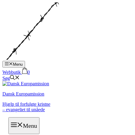
Hop
til
indhold
Menu
Webbutik
0
Søg
Dansk Europamission
Hjælp til forfulgte kristne
– evangeliet til unåede
Menu