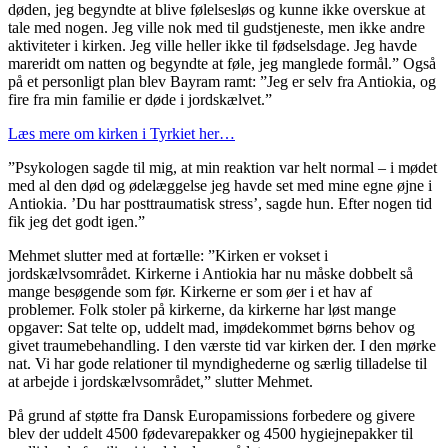
døden, jeg begyndte at blive følelsesløs og kunne ikke overskue at
tale med nogen. Jeg ville nok med til gudstjeneste, men ikke andre
aktiviteter i kirken. Jeg ville heller ikke til fødselsdage. Jeg havde
mareridt om natten og begyndte at føle, jeg manglede formål.” Også
på et personligt plan blev Bayram ramt: ”Jeg er selv fra Antiokia, og
fire fra min familie er døde i jordskælvet.”
Læs mere om kirken i Tyrkiet her…
”Psykologen sagde til mig, at min reaktion var helt normal – i mødet
med al den død og ødelæggelse jeg havde set med mine egne øjne i
Antiokia. ’Du har posttraumatisk stress’, sagde hun. Efter nogen tid
fik jeg det godt igen.”
Mehmet slutter med at fortælle: ”Kirken er vokset i
jordskælvsområdet. Kirkerne i Antiokia har nu måske dobbelt så
mange besøgende som før. Kirkerne er som øer i et hav af
problemer. Folk stoler på kirkerne, da kirkerne har løst mange
opgaver: Sat telte op, uddelt mad, imødekommet børns behov og
givet traumebehandling. I den værste tid var kirken der. I den mørke
nat. Vi har gode relationer til myndighederne og særlig tilladelse til
at arbejde i jordskælvsområdet,” slutter Mehmet.
På grund af støtte fra Dansk Europamissions forbedere og givere
blev der uddelt 4500 fødevarepakker og 4500 hygiejnepakker til