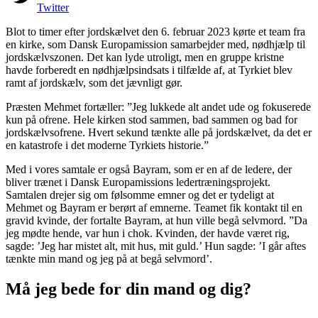
Twitter
Blot to timer efter jordskælvet den 6. februar 2023 kørte et team fra
en kirke, som Dansk Europamission samarbejder med, nødhjælp til
jordskælvszonen. Det kan lyde utroligt, men en gruppe kristne
havde forberedt en nødhjælpsindsats i tilfælde af, at Tyrkiet blev
ramt af jordskælv, som det jævnligt gør.
Præsten Mehmet fortæller: ”Jeg lukkede alt andet ude og fokuserede
kun på ofrene. Hele kirken stod sammen, bad sammen og bad for
jordskælvsofrene. Hvert sekund tænkte alle på jordskælvet, da det er
en katastrofe i det moderne Tyrkiets historie.”
Med i vores samtale er også Bayram, som er en af de ledere, der
bliver trænet i Dansk Europamissions ledertræningsprojekt.
Samtalen drejer sig om følsomme emner og det er tydeligt at
Mehmet og Bayram er berørt af emnerne. Teamet fik kontakt til en
gravid kvinde, der fortalte Bayram, at hun ville begå selvmord. ”Da
jeg mødte hende, var hun i chok. Kvinden, der havde været rig,
sagde: ’Jeg har mistet alt, mit hus, mit guld.’ Hun sagde: ’I går aftes
tænkte min mand og jeg på at begå selvmord’.
Må jeg bede for din mand og dig?