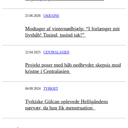
25.06.2026
UKRAINE
Modtager af vinternødhjælp: “I forlænger mit
livshåb! Tusind, tusind tak!”
22.04.2025
CENTRALASIEN
Projekt poser med håb nedbryder skepsis mod
kristne i Centralasien
04.09.2024
TYRKIET
Tyrkiske Gülcan oplevede Helligåndens
nærvær, da hun fik menstruation