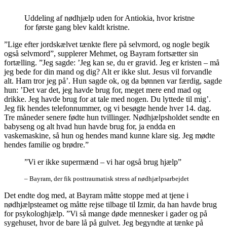
Uddeling af nødhjælp uden for Antiokia, hvor kristne
for første gang blev kaldt kristne.
”Lige efter jordskælvet tænkte flere på selvmord, og nogle begik
også selvmord”, supplerer Mehmet, og Bayram fortsætter sin
fortælling. ”Jeg sagde: ’Jeg kan se, du er gravid. Jeg er kristen – må
jeg bede for din mand og dig? Alt er ikke slut. Jesus vil forvandle
alt. Ham tror jeg på’. Hun sagde ok, og da bønnen var færdig, sagde
hun: ’Det var det, jeg havde brug for, meget mere end mad og
drikke. Jeg havde brug for at tale med nogen. Du lyttede til mig’.
Jeg fik hendes telefonnummer, og vi besøgte hende hver 14. dag.
Tre måneder senere fødte hun tvillinger. Nødhjælpsholdet sendte en
babyseng og alt hvad hun havde brug for, ja endda en
vaskemaskine, så hun og hendes mand kunne klare sig. Jeg mødte
hendes familie og brødre.”
”Vi er ikke supermænd – vi har også brug hjælp”
– Bayram, der fik posttraumatisk stress af nødhjælpsarbejdet
Det endte dog med, at Bayram måtte stoppe med at tjene i
nødhjælpsteamet og måtte rejse tilbage til Izmir, da han havde brug
for psykologhjælp. ”Vi så mange døde mennesker i gader og på
sygehuset, hvor de bare lå på gulvet. Jeg begyndte at tænke på