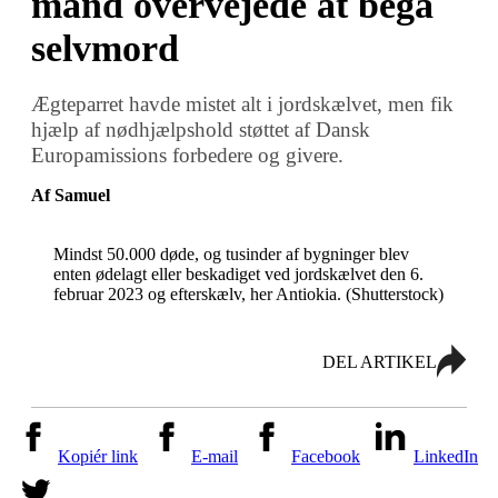
mand overvejede at begå
selvmord
Ægteparret havde mistet alt i jordskælvet, men fik
hjælp af nødhjælpshold støttet af Dansk
Europamissions forbedere og givere.
Af Samuel
Mindst 50.000 døde, og tusinder af bygninger blev
enten ødelagt eller beskadiget ved jordskælvet den 6.
februar 2023 og efterskælv, her Antiokia. (Shutterstock)
DEL ARTIKEL
Kopiér link
E-mail
Facebook
LinkedIn