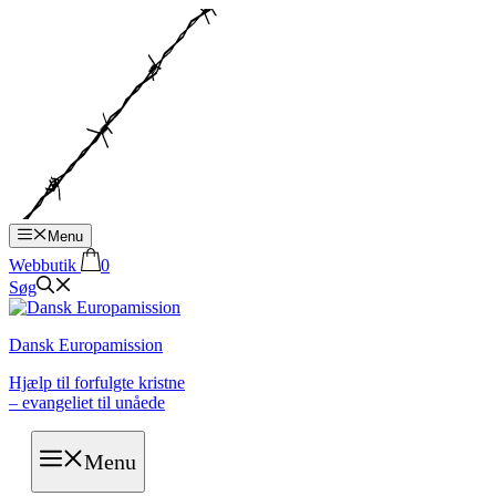
Hop
til
indhold
Menu
Webbutik
0
Søg
Dansk Europamission
Hjælp til forfulgte kristne
– evangeliet til unåede
Menu