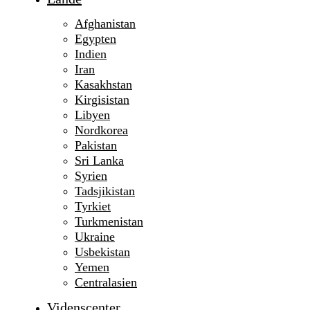
Afghanistan
Egypten
Indien
Iran
Kasakhstan
Kirgisistan
Libyen
Nordkorea
Pakistan
Sri Lanka
Syrien
Tadsjikistan
Tyrkiet
Turkmenistan
Ukraine
Usbekistan
Yemen
Centralasien
Videnscenter