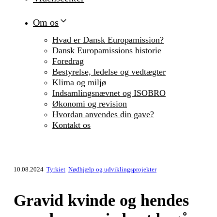
Om os
Hvad er Dansk Europamission?
Dansk Europamissions historie
Foredrag
Bestyrelse, ledelse og vedtægter
Klima og miljø
Indsamlingsnævnet og ISOBRO
Økonomi og revision
Hvordan anvendes din gave?
Kontakt os
10.08.2024
Tyrkiet
Nødhjælp og udviklingsprojekter
Gravid kvinde og hendes