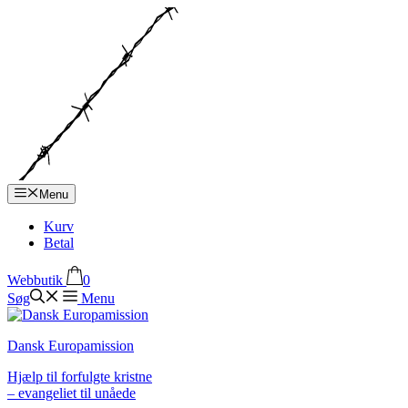
Hop
til
indhold
Menu
Kurv
Betal
Webbutik
0
Søg
Menu
Dansk Europamission
Hjælp til forfulgte kristne
– evangeliet til unåede