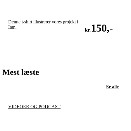
Denne t-shirt illustrerer vores projekt i
150
,-
Iran.
kr.
LÆG I KURV
Mest læste
Se alle
VIDEOER OG PODCAST