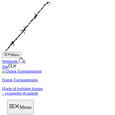
Hop
til
indhold
Menu
Webbutik
0
Søg
Dansk Europamission
Hjælp til forfulgte kristne
– evangeliet til unåede
Menu