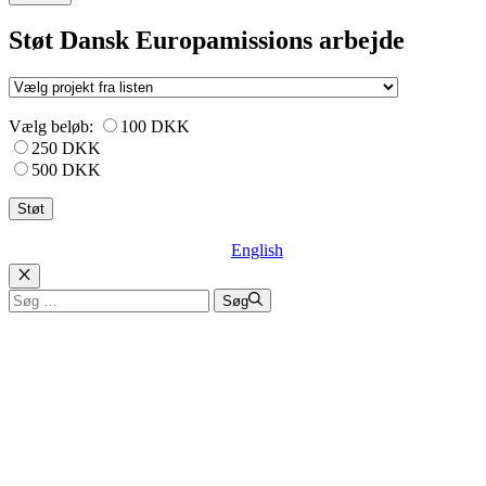
Støt Dansk Europamissions arbejde
Vælg beløb:
100 DKK
250 DKK
500 DKK
English
Luk
Søg
Søg
efter: