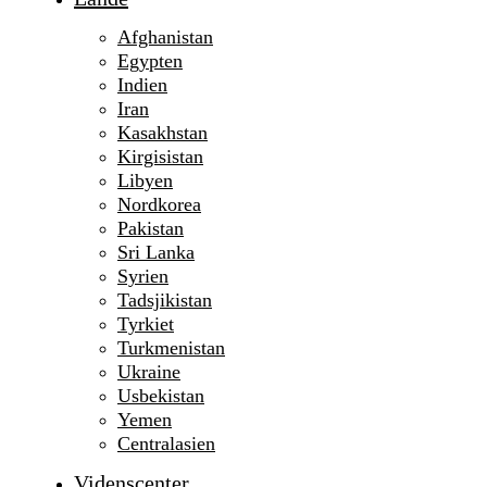
Afghanistan
Egypten
Indien
Iran
Kasakhstan
Kirgisistan
Libyen
Nordkorea
Pakistan
Sri Lanka
Syrien
Tadsjikistan
Tyrkiet
Turkmenistan
Ukraine
Usbekistan
Yemen
Centralasien
Videnscenter