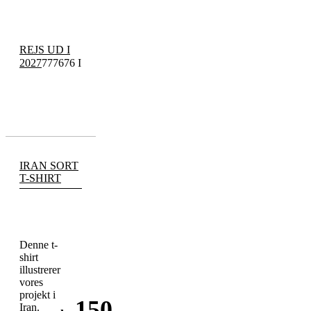
REJS UD I
2027
777676 I
IRAN SORT
T-SHIRT
Denne t-
shirt
illustrerer
vores
projekt i
150
,-
Iran.