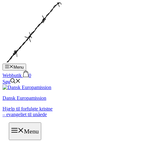
Hop
til
indhold
Menu
Webbutik
0
Søg
Dansk Europamission
Hjælp til forfulgte kristne
– evangeliet til unåede
Menu