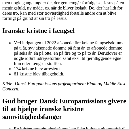
men nogle gange møder de, der gennemgår forfølgelse, Jesus på en
meningsfuld, ny måde, og når de bliver løsladt. De, der har lidt for
deres tro, kan med stor troværdighed fortælle andre om at blive
forfulgt på grund af sin tro på Jesus.
Iranske kristne i fængsel
Ved indgangen til 2022 afsonede fire kristne fængselsdomme
på ti år, syv afsonede domme på fem år, to afsonede domme
på seks år, én på otte, én på fire og to på to år. Derudover er
nogle idømt udrejseforbud samt eksil til fjerntliggende egne i
Iran efter fængselsstraffen.
134 kristne blev arresteret.
61 kristne blev tilbageholdt.
Kilde: Dansk Europamissions projektpartnere Elam og Middle East
Concern.
Gud bruger Dansk Europamissions givere
til at hjælpe iranske kristne
samvittighedsfanger
En kristen samvittighedsfange kan ikke bidrage økonomisk til