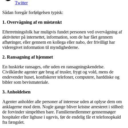
Twitter
Sådan foregår forfølgelsen typisk:
1. Overvågning af en mistænkt
Efterretningsfolk har muligvis fundet personen ved overvågning af
aktiviteter på internettet, information, som de har fået gennem
afhøringer, eller gennem en kollega eller nabo, der frivilligt har
videregivet information til myndighederne.
2. Ransagning af hjemmet
En huskirke ransages, ofte uden en ransagningskendelse.
Civilklædte agenter gør brug af trusler, frygt og vold, mens de
endevender huset, konfiskerer telefoner, computere, harddiske og
bibler som bevismateriale.
3. Anholdelsen
Agenter anholder alle personer af interesse uden at oplyse dem om
anklagerne mod dem. Nogle gange bliver kristne arresteret i stilhed:
de forvinder simpelthen bare. Familiemedlemmer gennemsøger
hospitaler eller lighuse i ugevis, før de endelig får et telefonopkald
fra fængslet.