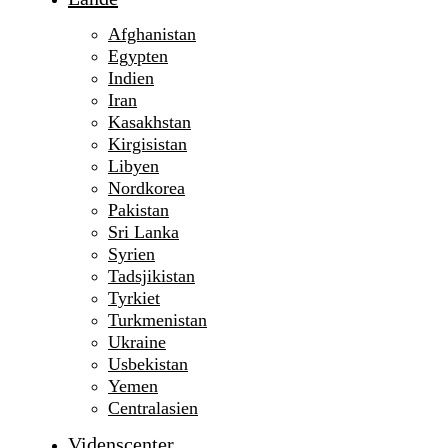
Afghanistan
Egypten
Indien
Iran
Kasakhstan
Kirgisistan
Libyen
Nordkorea
Pakistan
Sri Lanka
Syrien
Tadsjikistan
Tyrkiet
Turkmenistan
Ukraine
Usbekistan
Yemen
Centralasien
Videnscenter