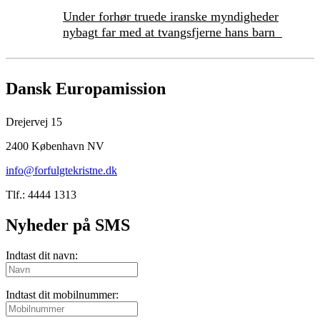
Under forhør truede iranske myndigheder
nybagt far med at tvangsfjerne hans barn
Dansk Europamission
Drejervej 15
2400 København NV
info@forfulgtekristne.dk
Tlf.: 4444 1313
Nyheder på SMS
Indtast dit navn:
Indtast dit mobilnummer: