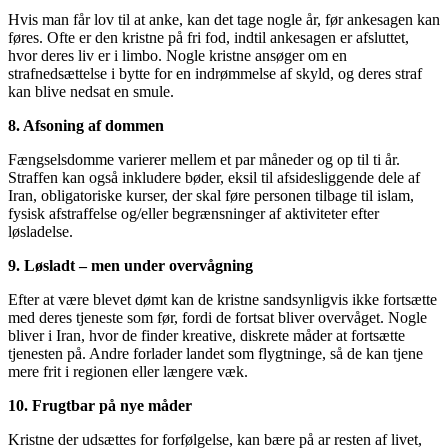
Hvis man får lov til at anke, kan det tage nogle år, før ankesagen kan
føres. Ofte er den kristne på fri fod, indtil ankesagen er afsluttet,
hvor deres liv er i limbo. Nogle kristne ansøger om en
strafnedsættelse i bytte for en indrømmelse af skyld, og deres straf
kan blive nedsat en smule.
8. Afsoning af dommen
Fængselsdomme varierer mellem et par måneder og op til ti år.
Straffen kan også inkludere bøder, eksil til afsidesliggende dele af
Iran, obligatoriske kurser, der skal føre personen tilbage til islam,
fysisk afstraffelse og/eller begrænsninger af aktiviteter efter
løsladelse.
9. Løsladt – men under overvågning
Efter at være blevet dømt kan de kristne sandsynligvis ikke fortsætte
med deres tjeneste som før, fordi de fortsat bliver overvåget. Nogle
bliver i Iran, hvor de finder kreative, diskrete måder at fortsætte
tjenesten på. Andre forlader landet som flygtninge, så de kan tjene
mere frit i regionen eller længere væk.
10. Frugtbar på nye måder
Kristne der udsættes for forfølgelse, kan bære på ar resten af livet,