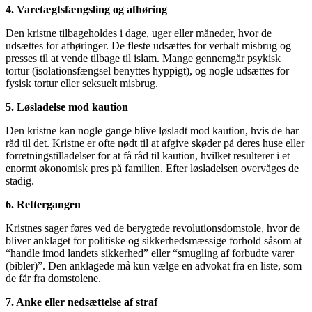
4. Varetægtsfængsling og afhøring
Den kristne tilbageholdes i dage, uger eller måneder, hvor de
udsættes for afhøringer. De fleste udsættes for verbalt misbrug og
presses til at vende tilbage til islam. Mange gennemgår psykisk
tortur (isolationsfængsel benyttes hyppigt), og nogle udsættes for
fysisk tortur eller seksuelt misbrug.
5. Løsladelse mod kaution
Den kristne kan nogle gange blive løsladt mod kaution, hvis de har
råd til det. Kristne er ofte nødt til at afgive skøder på deres huse eller
forretningstilladelser for at få råd til kaution, hvilket resulterer i et
enormt økonomisk pres på familien. Efter løsladelsen overvåges de
stadig.
6. Rettergangen
Kristnes sager føres ved de berygtede revolutionsdomstole, hvor de
bliver anklaget for politiske og sikkerhedsmæssige forhold såsom at
“handle imod landets sikkerhed” eller “smugling af forbudte varer
(bibler)”. Den anklagede må kun vælge en advokat fra en liste, som
de får fra domstolene.
7. Anke eller nedsættelse af straf