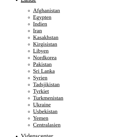
Afghanistan
Egypten
Indien
Iran
Kasakhstan
Kirgisistan
Libyen
Nordkorea
Pakistan
Sri Lanka
Syrien
Tadsjikistan
Tyrkiet
Turkmenistan
Ukraine
Usbekistan
Yemen
Centralasien
Videnscenter