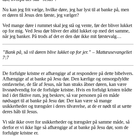
Nu kan jeg frit vælge, hvilke døre, jeg har lyst til at banke på, men
er døren til Jesus den første, jeg vælger?
Ved mange døre i rummet skal jeg stå og vente, før der bliver lukket
op for mig. Ved Jesu dør bliver der altid lukket op med det samme,
når jeg banker. På trods af det er den dør ikke mit førstevalg…
”Bank på, så vil døren blive lukket op for jer.” – Mattæusevangeliet
7:7
De forfulgte kristne er afhængige af at respondere på dette bibelvers.
Afhængige af at banke på Jesu dør. Den kærlige og omsorgsfyldte
omfavnelse, de får af Jesus, når han straks åbner døren, kan være
livsnødvendig for de forfulgte kristne. Hvis en forfulgt kristen trådte
ind i det fiktive rum, jeg beskrev, så var personen på en måde
nødsaget til at banke på Jesu dør. Der kan være så mange
usikkerheder og trængsler i deres tilværelse, at de er nødt til at sætte
deres håb til Jesus.
Vi står ikke over for usikkerheder og trængsler på samme måde, så
derfor er vi ikke lige så afhængige af at banke på Jesu dør, som de
forfulgte kristne er.