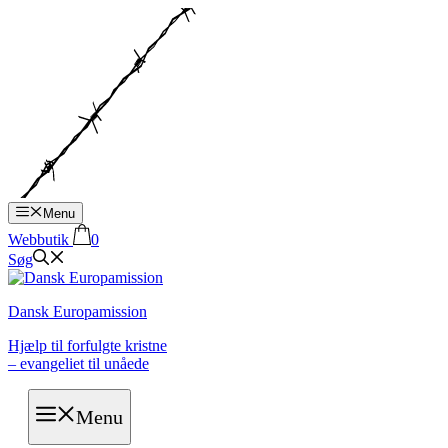
Hop
til
indhold
Menu
Webbutik
0
Søg
Dansk Europamission
Hjælp til forfulgte kristne
– evangeliet til unåede
Menu