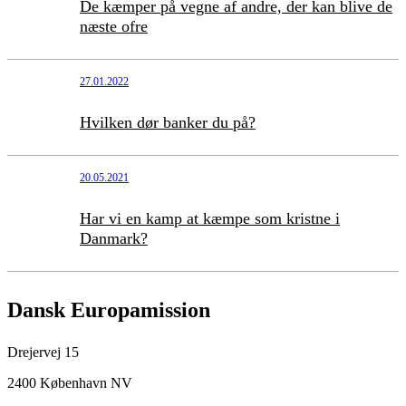
De kæmper på vegne af andre, der kan blive de
næste ofre
27.01.2022
Hvilken dør banker du på?
20.05.2021
Har vi en kamp at kæmpe som kristne i
Danmark?
Dansk Europamission
Drejervej 15
2400 København NV