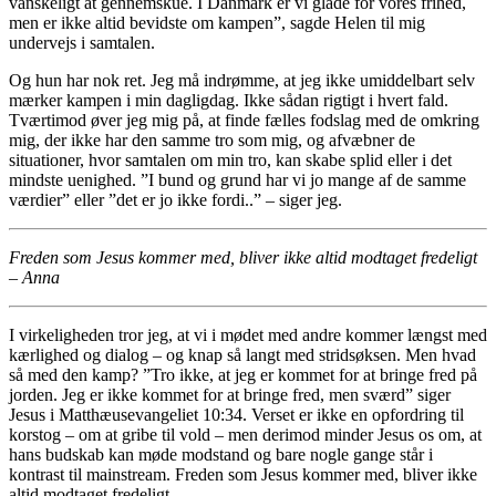
vanskeligt at gennemskue. I Danmark er vi glade for vores frihed,
men er ikke altid bevidste om kampen”, sagde Helen til mig
undervejs i samtalen.
Og hun har nok ret. Jeg må indrømme, at jeg ikke umiddelbart selv
mærker kampen i min dagligdag. Ikke sådan rigtigt i hvert fald.
Tværtimod øver jeg mig på, at finde fælles fodslag med de omkring
mig, der ikke har den samme tro som mig, og afvæbner de
situationer, hvor samtalen om min tro, kan skabe splid eller i det
mindste uenighed. ”I bund og grund har vi jo mange af de samme
værdier” eller ”det er jo ikke fordi..” – siger jeg.
Freden som Jesus kommer med, bliver ikke altid modtaget fredeligt
– Anna
I virkeligheden tror jeg, at vi i mødet med andre kommer længst med
kærlighed og dialog – og knap så langt med stridsøksen. Men hvad
så med den kamp? ”Tro ikke, at jeg er kommet for at bringe fred på
jorden. Jeg er ikke kommet for at bringe fred, men sværd” siger
Jesus i Matthæusevangeliet 10:34. Verset er ikke en opfordring til
korstog – om at gribe til vold – men derimod minder Jesus os om, at
hans budskab kan møde modstand og bare nogle gange står i
kontrast til mainstream. Freden som Jesus kommer med, bliver ikke
altid modtaget fredeligt.