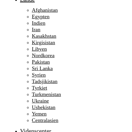
Afghanistan
Egypten
Indien
Iran
Kasakhstan
Kirgisistan
Libyen
Nordkorea
Pakistan
Sri Lanka
Syrien
Tadsjikistan
Tyrkiet
Turkmenistan
Ukraine
Usbekistan
Yemen
Centralasien
Videnscenter