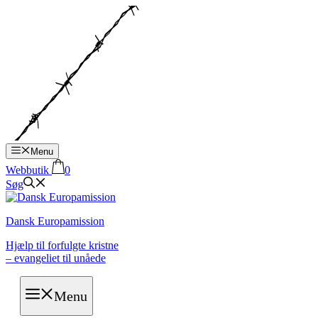
Hop
til
indhold
Menu
Webbutik
0
Søg
Dansk Europamission
Hjælp til forfulgte kristne
– evangeliet til unåede
Menu