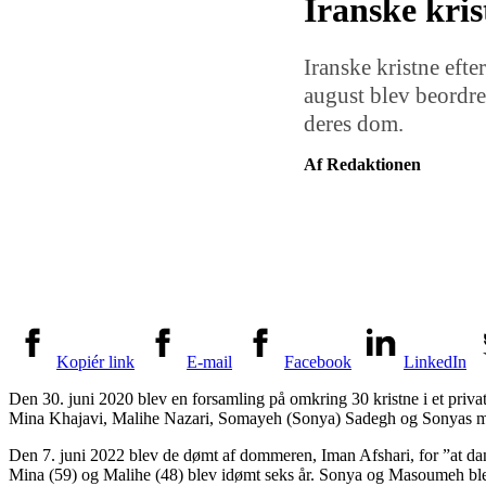
Iranske kris
Iranske kristne efte
august blev beordret
deres dom.
Af Redaktionen
Kopiér link
E-mail
Facebook
LinkedIn
Den 30. juni 2020 blev en forsamling på omkring 30 kristne i et priva
Mina Khajavi, Malihe Nazari, Somayeh (Sonya) Sadegh og Sonyas m
Den 7. juni 2022 blev de dømt af dommeren, Iman Afshari, for ”at dann
Mina (59) og Malihe (48) blev idømt seks år. Sonya og Masoumeh blev i