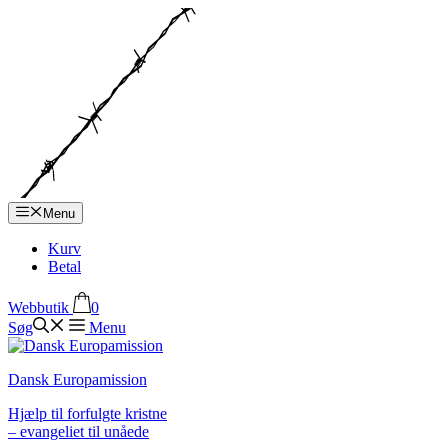
Hop
til
indhold
Menu
Kurv
Betal
Webbutik
0
Søg
Menu
Dansk Europamission
Hjælp til forfulgte kristne
– evangeliet til unåede