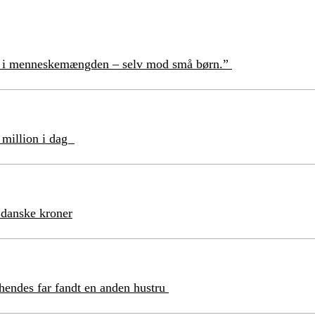
ind i menneskemængden – selv mod små børn.”
n million i dag
 danske kroner
a hendes far fandt en anden hustru