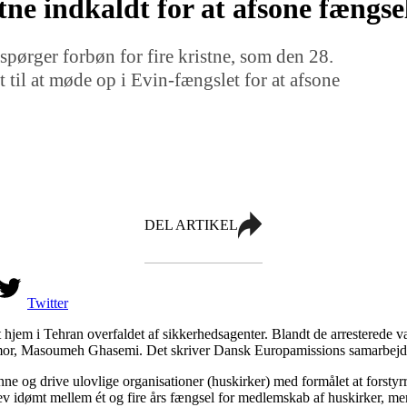
tne indkaldt for at afsone fængs
rspørger forbøn for fire kristne, som den 28.
 til at møde op i Evin-fængslet for at afsone
DEL ARTIKEL
Twitter
t hjem i Tehran overfaldet af sikkerhedsagenter. Blandt de arresterede
or, Masoumeh Ghasemi. Det skriver Dansk Europamissions samarbejds
e og drive ulovlige organisationer (huskirker) med formålet at forstyrr
dømt mellem ét og fire års fængsel for medlemskab af huskirker, men fik 