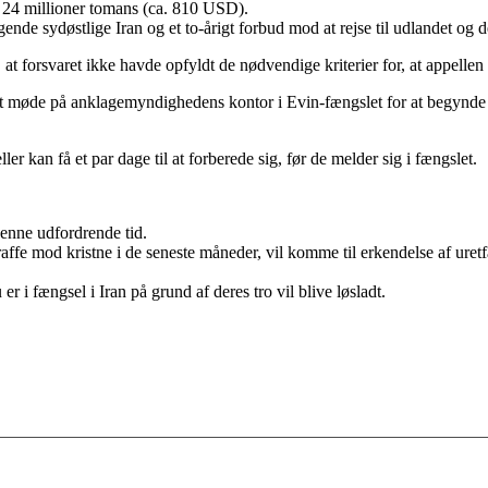
24 millioner tomans (ca. 810 USD).
gende sydøstlige Iran og et to-årigt forbud mod at rejse til udlandet og de
t forsvaret ikke havde opfyldt de nødvendige kriterier for, at appelle
 møde på anklagemyndighedens kontor i Evin-fængslet for at begynde a
er kan få et par dage til at forberede sig, før de melder sig i fængslet.
denne udfordrende tid.
e mod kristne i de seneste måneder, vil komme til erkendelse af uretfær
 i fængsel i Iran på grund af deres tro vil blive løsladt.