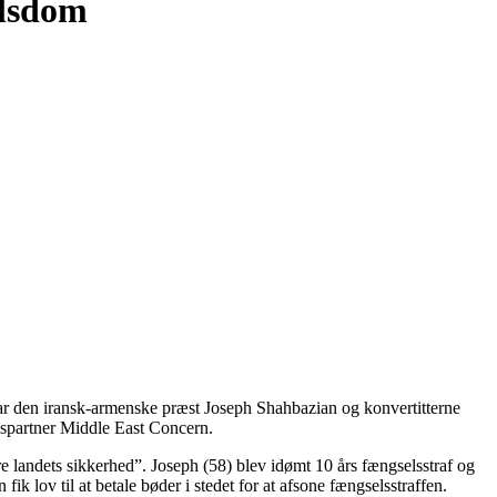
elsdom
 var den iransk-armenske præst Joseph Shahbazian og konvertitterne
partner Middle East Concern.
e landets sikkerhed”. Joseph (58) blev idømt 10 års fængselsstraf og
lov til at betale bøder i stedet for at afsone fængselsstraffen.