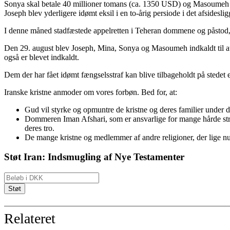
Sonya skal betale 40 millioner tomans (ca. 1350 USD) og Masoumeh 
Joseph blev yderligere idømt eksil i en to-årig persiode i det afsideslig
I denne måned stadfæstede appelretten i Teheran dommene og påstod, a
Den 29. august blev Joseph, Mina, Sonya og Masoumeh indkaldt til at
også er blevet indkaldt.
Dem der har fået idømt fængselsstraf kan blive tilbageholdt på stedet ell
Iranske kristne anmoder om vores forbøn. Bed for, at:
Gud vil styrke og opmuntre de kristne og deres familier under 
Dommeren Iman Afshari, som er ansvarlige for mange hårde straff
deres tro.
De mange kristne og medlemmer af andre religioner, der lige nu er
Støt Iran: Indsmugling af Nye Testamenter
Relateret