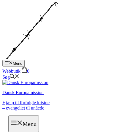
Hop
til
indhold
Menu
Webbutik
0
Søg
Dansk Europamission
Hjælp til forfulgte kristne
– evangeliet til unåede
Menu