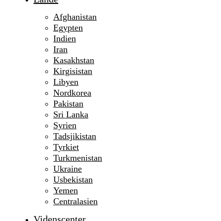
Afghanistan
Egypten
Indien
Iran
Kasakhstan
Kirgisistan
Libyen
Nordkorea
Pakistan
Sri Lanka
Syrien
Tadsjikistan
Tyrkiet
Turkmenistan
Ukraine
Usbekistan
Yemen
Centralasien
Videnscenter