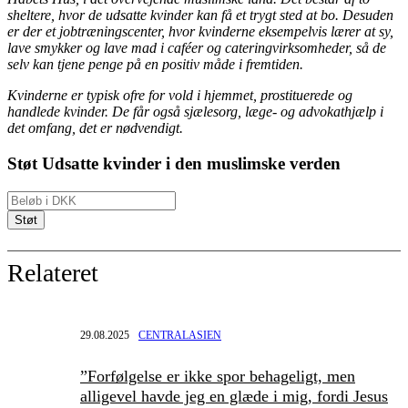
sheltere, hvor de udsatte kvinder kan få et trygt sted at bo. Desuden
er der et jobtræningscenter, hvor kvinderne eksempelvis lærer at sy,
lave smykker og lave mad i caféer og cateringvirksomheder, så de
selv kan tjene penge på en positiv måde i fremtiden.
Kvinderne er typisk ofre for vold i hjemmet, prostituerede og
handlede kvinder. De får også sjælesorg, læge- og advokathjælp i
det omfang, det er nødvendigt.
Støt Udsatte kvinder i den muslimske verden
Relateret
29.08.2025
CENTRALASIEN
”Forfølgelse er ikke spor behageligt, men
alligevel havde jeg en glæde i mig, fordi Jesus