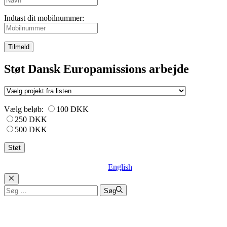
Indtast dit mobilnummer:
Tilmeld
Støt Dansk Europamissions arbejde
Vælg beløb:
100 DKK
250 DKK
500 DKK
English
Luk
Søg
Søg
efter: