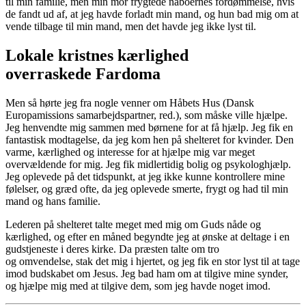
til min familie, men min mor frygtede naboernes fordømmelse, hvis
de fandt ud af, at jeg havde forladt min mand, og hun bad mig om at
vende tilbage til min mand, men det havde jeg ikke lyst til.
Lokale kristnes kærlighed
overraskede Fardoma
Men så hørte jeg fra nogle venner om Håbets Hus (Dansk
Europamissions samarbejdspartner, red.), som måske ville hjælpe.
Jeg henvendte mig sammen med børnene for at få hjælp. Jeg fik en
fantastisk modtagelse, da jeg kom hen på shelteret for kvinder. Den
varme, kærlighed og interesse for at hjælpe mig var meget
overvældende for mig. Jeg fik midlertidig bolig og psykologhjælp.
Jeg oplevede på det tidspunkt, at jeg ikke kunne kontrollere mine
følelser, og græd ofte, da jeg oplevede smerte, frygt og had til min
mand og hans familie.
Lederen på shelteret talte meget med mig om Guds nåde og
kærlighed, og efter en måned begyndte jeg at ønske at deltage i en
gudstjeneste i deres kirke. Da præsten talte om tro
og omvendelse, stak det mig i hjertet, og jeg fik en stor lyst til at tage
imod budskabet om Jesus. Jeg bad ham om at tilgive mine synder,
og hjælpe mig med at tilgive dem, som jeg havde noget imod.