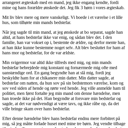
arrangeret ægteskab med en mand, jeg ikke engang kendte, fordi
mine og hans forældre ønskede det. Jeg fik 3 børn i vores ægteskab.
Mit liv blev mere og mere vanskeligt. Vi boede i et værelse i et lille
hus, som tilhørte min mands bedstefar.
Når jeg sagde til min mand, at jeg ønskede at bo separat, sagde han
altid, at hans bedstefar ikke var enig, og sådan blev det. I den
familie, han var vokset op i, bestemte de ældre, og derfor mente han,
at han ikke kunne bestemme noget selv. Alt blev besluttet for ham af
hans mor og bedstefar, for de var ældste.
Min svigermor var altid ikke tilfreds med mig, og min mands
bedstefar bebrejdede mig konstant og fornærmede mig ofte med
uanstændige ord. En gang begyndte han at slå mig, fordi jeg
beskyldte ham for at chikanere min datter. Min datter sagde, at
bedstefar om natten, da hun sov på sin bedstemors værelse, kom og
sov ved siden af ​​hende og rørte ved hende. Jeg ville anmelde ham til
politiet, men først fortalte jeg min mand om denne hændelse, men
han troede ikke på det. Han begyndte at forsvare min bedstefar og
sagde, at det var nødvendigt at være tavs, og ikke råbe op, da det
ville bringe skam over hans bedstefar.
Efter denne hændelse blev hans bedstefar endnu mere forbitret på
mig, så jeg måtte forlade huset med mine tre børn. Jeg vendte tilbage