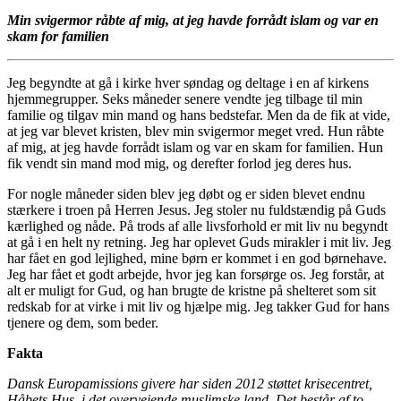
Min svigermor råbte af mig, at jeg havde forrådt islam og var en
skam for familien
Jeg begyndte at gå i kirke hver søndag og deltage i en af kirkens
hjemmegrupper. Seks måneder senere vendte jeg tilbage til min
familie og tilgav min mand og hans bedstefar. Men da de fik at vide,
at jeg var blevet kristen, blev min svigermor meget vred. Hun råbte
af mig, at jeg havde forrådt islam og var en skam for familien. Hun
fik vendt sin mand mod mig, og derefter forlod jeg deres hus.
For nogle måneder siden blev jeg døbt og er siden blevet endnu
stærkere i troen på Herren Jesus. Jeg stoler nu fuldstændig på Guds
kærlighed og nåde. På trods af alle livsforhold er mit liv nu begyndt
at gå i en helt ny retning. Jeg har oplevet Guds mirakler i mit liv. Jeg
har fået en god lejlighed, mine børn er kommet i en god børnehave.
Jeg har fået et godt arbejde, hvor jeg kan forsørge os. Jeg forstår, at
alt er muligt for Gud, og han brugte de kristne på shelteret som sit
redskab for at virke i mit liv og hjælpe mig. Jeg takker Gud for hans
tjenere og dem, som beder.
Fakta
Dansk Europamissions givere har siden 2012 støttet krisecentret,
Håbets Hus, i det overvejende muslimske land. Det består af to