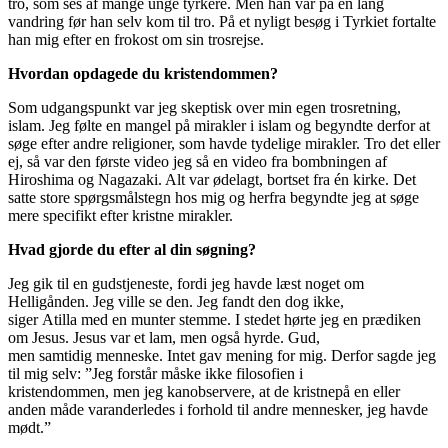
tro,
som ses af mange
unge tyrkere.
Men han var på en lang
vandring før han selv kom til tro. På et nyligt besøg i Tyrkiet fortalte
han mig efter en frokost om sin trosrejse.
Hvordan opdagede du kristendommen?
Som udgangspunkt var jeg s
kep
tisk over
min egen trosretning
,
islam
. Jeg
følte en mangel på mirakler i islam og begyndte derfor at
søge efter andre religioner, som havde tydelige mirakler
. Tro det eller
ej, så var den første video jeg så
en video fra
bombningen af
Hiroshima og
Nagazaki
. Alt var ødelagt, bortset fra én
kirke. Det
satte store spørgsmålstegn hos mig og herfra begyndte jeg at søge
mere sp
ecifikt efter kristne mirakler.
Hvad gjorde du efter al din søgning?
Jeg gik til en gudstjeneste
,
fordi jeg havde læst noget om
Helligånden. Jeg ville se den. Jeg fandt den dog ikke,
siger
Atilla
med en munter stemme. I stedet hørte jeg en prædiken
om Jesus. Jesus var et lam, men også hyrde. Gud,
men
samtidig
menneske. Intet gav mening
for mig
.
Derfor sagde jeg
til mig selv: ”
Jeg forstår måske ikke filosofien i
kristendommen,
men
jeg kan
observere,
at
de kristne
på en eller
anden måde var
anderledes i forhold til andre mennesker, jeg havde
mødt.
”