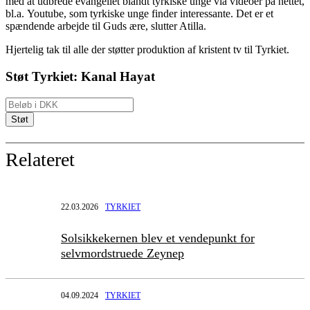
med at udbrede evangeliet bland
t
tyrkiske unge via
videoer
på nettet
,
bl.a.
Youtube
, som tyrkiske unge finder interessante. Det er e
t
spændende arbejde til Guds ære
, slutter Atilla.
Hjertelig tak til alle der støtter produktion af kristent tv til
Tyrkiet.
Støt Tyrkiet: Kanal Hayat
Relateret
22.03.2026
TYRKIET
Solsikkekernen blev et vendepunkt for
selvmordstruede Zeynep
04.09.2024
TYRKIET