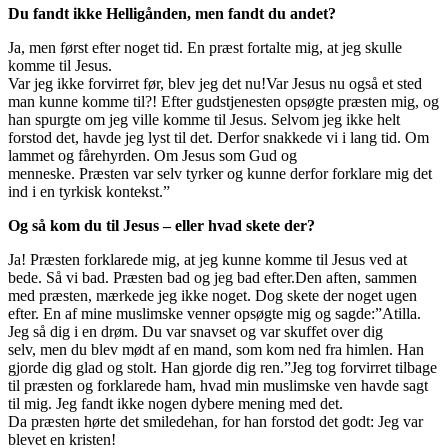
Du fandt ikke Helligånden, men fandt du andet?
Ja, men først efter noget tid. En præst fortalte mig, at
jeg skulle
komme til Jesus.
Var jeg ikke forvirret før, blev jeg det nu!
Var Jesus nu også et sted
man kunne komme til
?! Efter gudstjenesten opsøgte præsten mig
,
og
han spurgte om jeg ville
komme til Jesus. Selvom jeg ikke helt
forstod det, havde jeg lyst til det. Derfor
snakkede
vi
i lang tid. Om
lammet og fårehyrden. Om
Jesus som
Gud og
menneske.
Præsten
var selv tyrker og
kunne derfor forklare mig
det
ind i en tyrkisk kontekst.”
Og så kom du til Jesus – eller hvad skete der
?
Ja!
Præsten forklarede mig, at jeg kunne komme til Jesus ved at
bede
. Så vi bad. Præsten bad og jeg bad efter.
Den aften, sammen
med præsten, mærkede jeg ikke noget
. Dog skete d
er noget ugen
efter. En af mine muslimske venner opsøgte mig og sagde
:
”Atilla.
Jeg så dig i en drøm. Du var snavse
t og var skuffet over dig
selv,
men du blev mødt af en
mand, som kom ned fra himlen. H
an
gjorde dig glad og stolt. Han gjorde dig ren.”
Jeg tog
forvirret
tilbage
t
il præsten og forklarede ham, hvad min m
uslimske ven havde sagt
til mig
.
Jeg fandt ikke nogen dybere mening med det.
Da
p
ræsten
hørte det
smilede
han
, for han forstod det godt:
Jeg var
blevet en kristen!