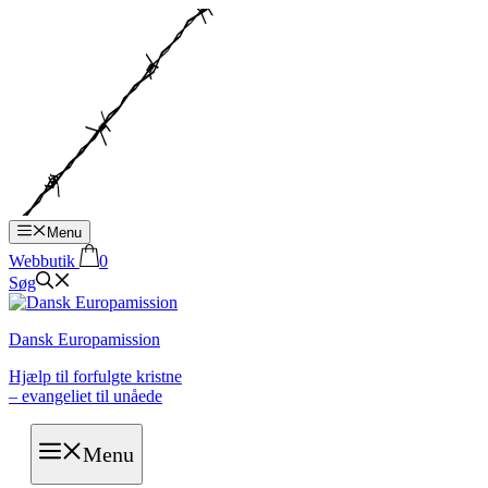
Hop
til
indhold
Menu
Webbutik
0
Søg
Dansk Europamission
Hjælp til forfulgte kristne
– evangeliet til unåede
Menu