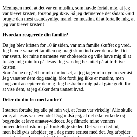
Meningen med
, at det var en muslim, som havde fortalt mig, at
jeg
var blevet kristen, forstod jeg ikke. Så jeg definerede det sådan
: Gud
brugte den mest usandsynlige mand, en muslim, til at fortælle mig, at
jeg var blevet kristen!
Hvordan reagerede din familie?
Da jeg blev kristen for 10 år siden, var min familie skuffe
t
og vred.
Jeg havde vanæret familien og bragt skam ind over dem alle.
Det
var svært, for mine nærmeste var chokerede og ville have mig til at
frasige mig min tro på Jesus. Jeg var dog besluttet på at forblive
kristen.
Som årene er gået
har min far indset, at jeg tager min nye tro seriøst.
Jeg vanærer dem dog stadig
, blot
fordi jeg ikke er muslim, men
langsomt accepterer de mig. Jeg bestræber mig på at gøre godt, for
at vise dem, at jeg elsker dem uanset hvad.
Deler du din tro med
andre
?
I starten fortalte jeg alle på min vej, at Jesus var virkelig
! Alle skulle
vide
,
at Jesus var levende! Dog indså jeg
,
at det ikke virkede og
begyndte at lave amatør-videoer. Jeg filmede mine venners
omvendelseshistorier
på forskellige steder
.
Det var en fed tid
,
men
heldigvis arbejder jeg i dag mere seriøst med det
.
Jeg arbejder