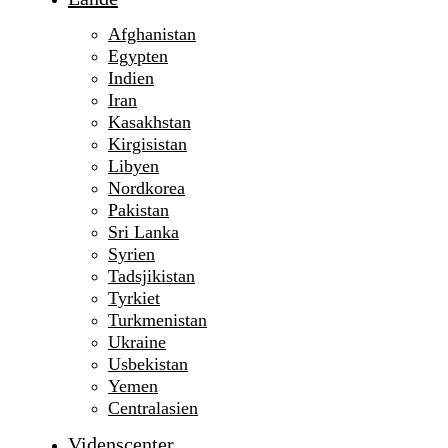
Afghanistan
Egypten
Indien
Iran
Kasakhstan
Kirgisistan
Libyen
Nordkorea
Pakistan
Sri Lanka
Syrien
Tadsjikistan
Tyrkiet
Turkmenistan
Ukraine
Usbekistan
Yemen
Centralasien
Videnscenter