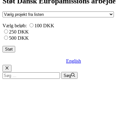
Støt Dansk Europamissions arbejde
Vælg beløb:
100 DKK
250 DKK
500 DKK
English
Luk
Søg
Søg
efter: