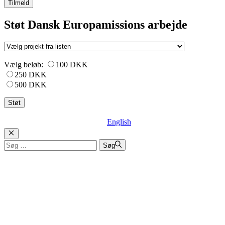
Tilmeld
Støt Dansk Europamissions arbejde
Vælg beløb:
100 DKK
250 DKK
500 DKK
English
Luk
Søg
Søg
efter: