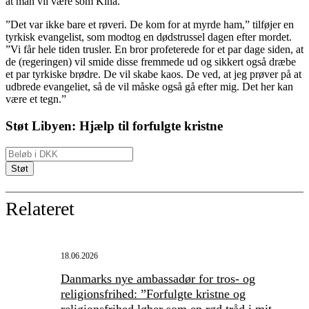
at man vil være som Kina.”
”Det var ikke bare et røveri. De kom for at myrde ham,” tilføjer en
tyrkisk evangelist, som modtog en dødstrussel dagen efter mordet.
”Vi får hele tiden trusler. En bror profeterede for et par dage siden, at
de (regeringen) vil smide disse fremmede ud og sikkert også dræbe
et par tyrkiske brødre. De vil skabe kaos. De ved, at jeg prøver på at
udbrede evangeliet, så de vil måske også gå efter mig. Det her kan
være et tegn.”
Støt Libyen: Hjælp til forfulgte kristne
Relateret
18.06.2026
Danmarks nye ambassadør for tros- og
religionsfrihed: ”Forfulgte kristne og