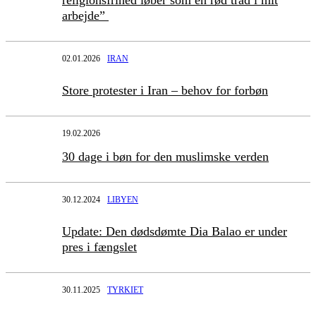
religionsfrihed løber som en rød tråd i mit
arbejde”
02.01.2026
IRAN
Store protester i Iran – behov for forbøn
19.02.2026
30 dage i bøn for den muslimske verden
30.12.2024
LIBYEN
Update: Den dødsdømte Dia Balao er under
pres i fængslet
30.11.2025
TYRKIET