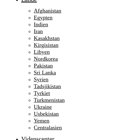
Afghanistan
Egypten
Indien
Iran
Kasakhstan
Kirgisistan
Libyen
Nordkorea
Pakistan
Sri Lanka
Syrien
Tadsjikistan
Tyrkiet
Turkmenistan
Ukraine
Usbekistan
Yemen
Centralasien
Videnscenter