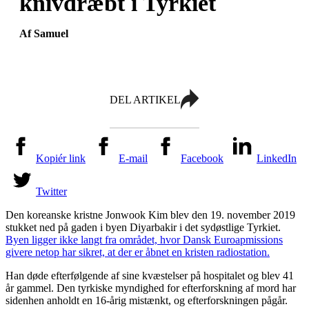
knivdræbt i Tyrkiet
Af Samuel
DEL ARTIKEL
Kopiér link
E-mail
Facebook
LinkedIn
Twitter
Den koreanske kristne Jonwook Kim blev den 19. november 2019
stukket ned på gaden i byen Diyarbakir i det sydøstlige Tyrkiet.
Byen ligger ikke langt fra området, hvor Dansk Euroapmissions
givere netop har sikret, at der er åbnet en kristen radiostation.
Han døde efterfølgende af sine kvæstelser på hospitalet og blev 41
år gammel. Den tyrkiske myndighed for efterforskning af mord har
sidenhen anholdt en 16-årig mistænkt, og efterforskningen pågår.