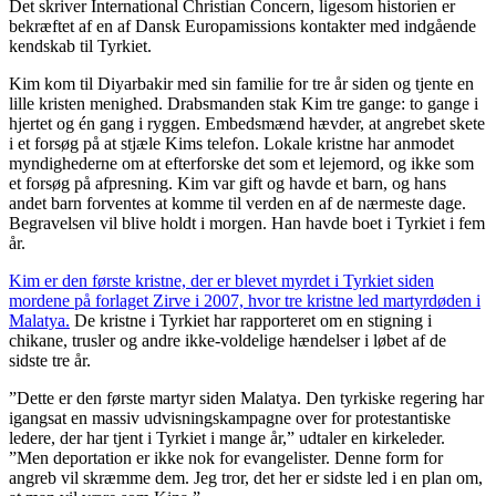
Det skriver International Christian Concern, ligesom historien er
bekræftet af en af Dansk Europamissions kontakter med indgående
kendskab til Tyrkiet.
Kim kom til Diyarbakir med sin familie for tre år siden og tjente en
lille kristen menighed. Drabsmanden stak Kim tre gange: to gange i
hjertet og én gang i ryggen. Embedsmænd hævder, at angrebet skete
i et forsøg på at stjæle Kims telefon. Lokale kristne har anmodet
myndighederne om at efterforske det som et lejemord, og ikke som
et forsøg på afpresning. Kim var gift og havde et barn, og hans
andet barn forventes at komme til verden en af de nærmeste dage.
Begravelsen vil blive holdt i morgen. Han havde boet i Tyrkiet i fem
år.
Kim er den første kristne, der er blevet myrdet i Tyrkiet siden
mordene på forlaget Zirve i 2007, hvor tre kristne led martyrdøden i
Malatya.
De kristne i Tyrkiet har rapporteret om en stigning i
chikane, trusler og andre ikke-voldelige hændelser i løbet af de
sidste tre år.
”Dette er den første martyr siden Malatya. Den tyrkiske regering har
igangsat en massiv udvisningskampagne over for protestantiske
ledere, der har tjent i Tyrkiet i mange år,” udtaler en kirkeleder.
”Men deportation er ikke nok for evangelister. Denne form for
angreb vil skræmme dem. Jeg tror, det her er sidste led i en plan om,