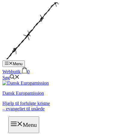
Hop
til
indhold
Menu
Webbutik
0
Søg
Dansk Europamission
Hjælp til forfulgte kristne
– evangeliet til unåede
Menu