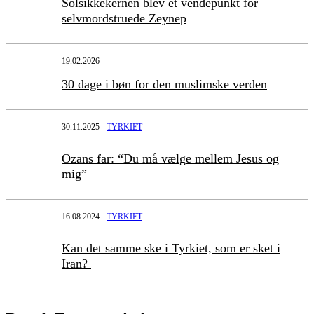
Solsikkekernen blev et vendepunkt for
selvmordstruede Zeynep
19.02.2026
30 dage i bøn for den muslimske verden
30.11.2025
TYRKIET
Ozans far: “Du må vælge mellem Jesus og
mig”
16.08.2024
TYRKIET
Kan det samme ske i Tyrkiet, som er sket i
Iran?