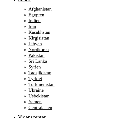
Afghanistan
Egypten
Indien
Iran
Kasakhstan
Kirgisistan
Libyen
Nordkorea
Pakistan
Sri Lanka
Syrien
Tadsjikistan
Tyrkiet
Turkmenistan
Ukraine
Usbekistan
Yemen
Centralasien
Videnscenter