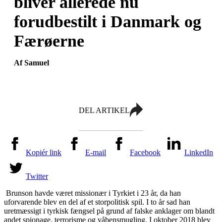
bliver allerede nu
forudbestilt i Danmark og
Færøerne
Af Samuel
DEL ARTIKEL
Kopiér link
E-mail
Facebook
LinkedIn
Twitter
Brunson havde været missionær i Tyrkiet i 23 år, da han
uforvarende blev en del af et storpolitisk spil. I to år sad han
uretmæssigt i tyrkisk fængsel på grund af falske anklager om blandt
andet spionage, terrorisme og våbensmugling. I oktober 2018 blev