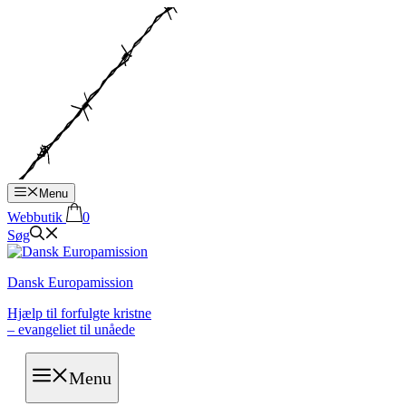
Hop
til
indhold
Menu
Webbutik
0
Søg
Dansk Europamission
Hjælp til forfulgte kristne
– evangeliet til unåede
Menu