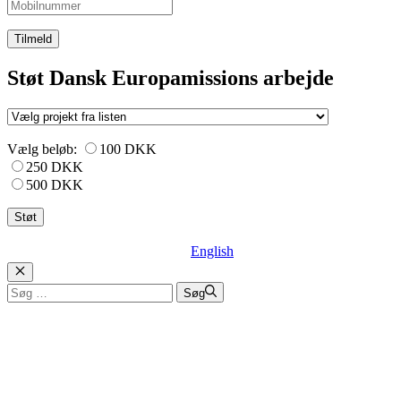
Tilmeld
Støt Dansk Europamissions arbejde
Vælg beløb:
100 DKK
250 DKK
500 DKK
English
Luk
Søg
Søg
efter: