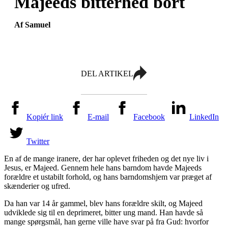
Majeeds bitterhed bort
Af Samuel
DEL ARTIKEL
Kopiér link
E-mail
Facebook
LinkedIn
Twitter
En af de mange iranere, der har oplevet friheden og det nye liv i
Jesus, er Majeed. Gennem hele hans barndom havde Majeeds
forældre et ustabilt forhold, og hans barndomshjem var præget af
skænderier og ufred.
Da han var 14 år gammel, blev hans forældre skilt, og Majeed
udviklede sig til en deprimeret, bitter ung mand. Han havde så
mange spørgsmål, han gerne ville have svar på fra Gud: hvorfor