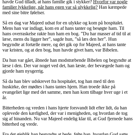
havde Gud tilladt, at hans familie gik i stykker?
Hvorfor var nogle
familier lykkelige, når hans egen var så ulykkelig?
Han kæmpede
med sine bitre følelser.
Så en dag var Majeed udsat for en ulykke og kom på hospitalet.
Mens han var indlagt, kom en af hans tanter og besøgte ham. Til
hans overraskelse rakte hun ham en bog. ”Du har masser af tid til at
læse, mens du ligger her”, sagde hun, ”så læs den her”. Hun
begyndte at fortælle mere, og det gik op for Majeed, at hans tante
var kristen, og at den bog, hun havde givet ham, var Bibelen.
Da hun var gået, åbnede han modstræbende Bibelen og begyndte at
læse i den. Der var noget ved det, han læste, der bevægede ham og
gjorde ham nysgerrig.
Så da han blev udskrevet fra hospitalet, tog han med til den
huskirke, der mødtes i hans tantes hjem. Han troede ikke på
evangeliet lige med det samme, men han kom tilbage hver uge i et
år.
Bitterheden og vreden i hans hjerte forsvandt lidt efter lidt, da han
oplevede den kærlighed, der var i menigheden, og hvordan de tog
sig af hinanden. Nu var Majeed endelig klar til, at Gud fjernede hans
bitterhed og vrede.
Fra det øjeblik han begyndte at bede, følte han, hvordan Gud satte