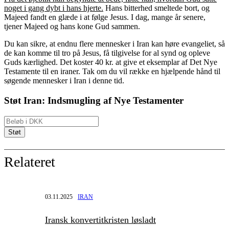
noget i gang dybt i hans hjerte.
Hans bitterhed smeltede bort, og
Majeed fandt en glæde i at følge Jesus. I dag, mange år senere,
tjener Majeed og hans kone Gud sammen.
Du kan sikre, at endnu flere mennesker i Iran kan høre evangeliet, så
de kan komme til tro på Jesus, få tilgivelse for al synd og opleve
Guds kærlighed. Det koster 40 kr. at give et eksemplar af Det Nye
Testamente til en iraner. Tak om du vil række en hjælpende hånd til
søgende mennesker i Iran i denne tid.
Støt Iran: Indsmugling af Nye Testamenter
Relateret
03.11.2025
IRAN
Iransk konvertitkristen løsladt