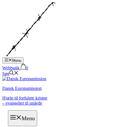
Hop
til
indhold
Menu
Webbutik
0
Søg
Dansk Europamission
Hjælp til forfulgte kristne
– evangeliet til unåede
Menu