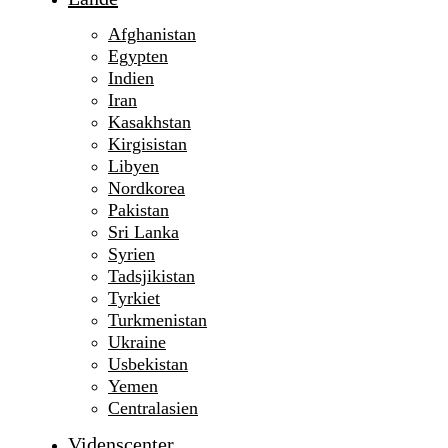
Afghanistan
Egypten
Indien
Iran
Kasakhstan
Kirgisistan
Libyen
Nordkorea
Pakistan
Sri Lanka
Syrien
Tadsjikistan
Tyrkiet
Turkmenistan
Ukraine
Usbekistan
Yemen
Centralasien
Videnscenter