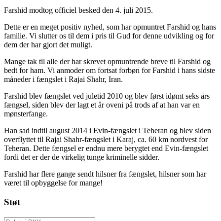
Farshid modtog officiel besked den 4. juli 2015.
Dette er en meget positiv nyhed, som har opmuntret Farshid og hans
familie. Vi slutter os til dem i pris til Gud for denne udvikling og for
dem der har gjort det muligt.
Mange tak til alle der har skrevet opmuntrende breve til Farshid og
bedt for ham. Vi anmoder om fortsat forbøn for Farshid i hans sidste
måneder i fængslet i Rajai Shahr, Iran.
Farshid blev fængslet ved juletid 2010 og blev først idømt seks års
fængsel, siden blev der lagt et år oveni på trods af at han var en
mønsterfange.
Han sad indtil august 2014 i Evin-fængslet i Teheran og blev siden
overflyttet til Rajai Shahr-fængslet i Karaj, ca. 60 km nordvest for
Teheran. Dette fængsel er endnu mere berygtet end Evin-fængslet
fordi det er der de virkelig tunge kriminelle sidder.
Farshid har flere gange sendt hilsner fra fængslet, hilsner som har
været til opbyggelse for mange!
Støt