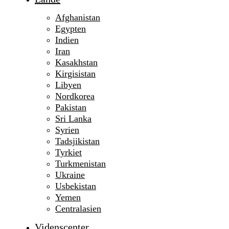
Afghanistan
Egypten
Indien
Iran
Kasakhstan
Kirgisistan
Libyen
Nordkorea
Pakistan
Sri Lanka
Syrien
Tadsjikistan
Tyrkiet
Turkmenistan
Ukraine
Usbekistan
Yemen
Centralasien
Videnscenter