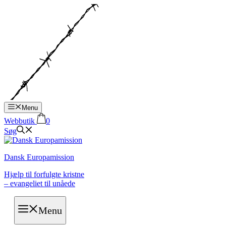
Hop
til
indhold
Menu
Webbutik
0
Søg
Dansk Europamission
Hjælp til forfulgte kristne
– evangeliet til unåede
Menu