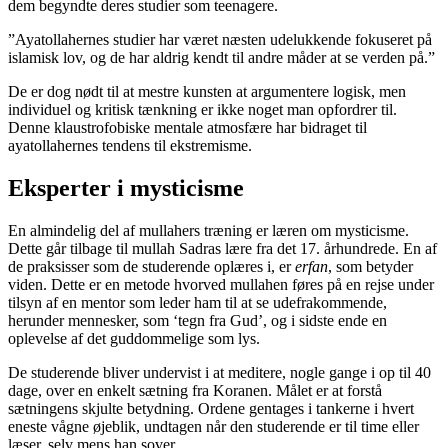
dem begyndte deres studier som teenagere.
”Ayatollahernes studier har været næsten udelukkende fokuseret på
islamisk lov, og de har aldrig kendt til andre måder at se verden på.”
De er dog nødt til at mestre kunsten at argumentere logisk, men
individuel og kritisk tænkning er ikke noget man opfordrer til.
Denne klaustrofobiske mentale atmosfære har bidraget til
ayatollahernes tendens til ekstremisme.
Eksperter i mysticisme
En almindelig del af mullahers træning er læren om mysticisme.
Dette går tilbage til mullah Sadras lære fra det 17. århundrede. En af
de praksisser som de studerende oplæres i, er
erfan
, som betyder
viden. Dette er en metode hvorved mullahen føres på en rejse under
tilsyn af en mentor som leder ham til at se udefrakommende,
herunder mennesker, som ‘tegn fra Gud’, og i sidste ende en
oplevelse af det guddommelige som lys.
De studerende bliver undervist i at meditere, nogle gange i op til 40
dage, over en enkelt sætning fra Koranen. Målet er at forstå
sætningens skjulte betydning. Ordene gentages i tankerne i hvert
eneste vågne øjeblik, undtagen når den studerende er til time eller
læser, selv mens han sover.