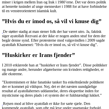
miner i krigen mellem Iran og Irak i 1980’erne. Det var deres politik
at henrette tusinder af unge mennesker i 1988 for at have forbindelse
til en venstreorienteret islamisk kult.
”Hvis du er imod os, så vil vi knuse dig”
De støtter stadig at man stener folk der har været utro. Ja, faktisk
siger ayatollah Rezvani at der ikke er nogen anden straf for dem der
begår denne synd. Efter protesterne mod valgsvindlen i 2009 sagde
ayatollah Khamenei: ”Hvis du er imod os, så vil vi knuse dig”.
”Huskirker er Irans fjender”
I 2010 erklærede han at ”huskirker er Irans fjender”. Disse politikker
og mange andre, herunder afgørelserne om kvinders rettigheder, er
alle ekstreme.
”Ekstremismen er ikke fanatiske tanker fra enkeltstående politikere
der er kommet på vildspor. Nej, det er det næsten uundgåelige
resultat af ayatollahernes uddannelse, deres ekspertise inden for
mysticisme og deres plads i et system der er fuldstændigt lukket.”
Rejsen mod at blive ayatollah er ikke for sarte sjæle. Den
kommende ayatollah, som ofte må leve under spartanske forhold,