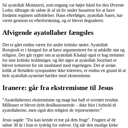
Så ayatollah Montazeri, som engang var højre hånd for den Øverste
Leder, tilbragte de sidste år af sit liv under husarrest for at have
fordømt regimets udfoldelser. Hans efterfølger, ayatollah Sanei, har
været gennem en efterforskning, og er blevet degraderet.
Afvigende ayatollaher fængsles
Det er gået endnu værre for andre kritiske røster. Ayatollah
Borujerdi er i fængsel for at have argumenteret for at adskille stat og
religion. Der går rygter om at ayatollah Khalaji også er bag tremmer
for sine kritiske holdninger, og det siges at ayatollah Jooybari er
blevet tortureret for sin modstand mod regeringen. Det at seriøs
kritik af flertallets synspunkter ikke tolereres, er endnu en grund til at
hele ayatollah-systemet hælder mod ekstremisme.
Iranere: går fra ekstremisme til Jesus
”Ayatollahernes ekstremisme og magt har haft et uventet resultat.
Millioner er blevet dybt desillusionerede – ikke blot i forhold til
ayatollaherne, men også den religion de repræsenterer.”
Jesus sagde: ”Du kan kende et træ på dets frugt”. Frugten af de
sidste 30 år i Iran er tydelig for enhver. Og når den modige kirke