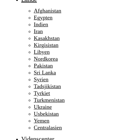
Afghanistan
Egypten
Indien
Iran
Kasakhstan
Kirgisistan
Libyen
Nordkorea
Pakistan
Sri Lanka
Syrien
Tadsjikistan
Tyrkiet
Turkmenistan
Ukraine
Usbekistan
Yemen
Centralasien
Videnscenter