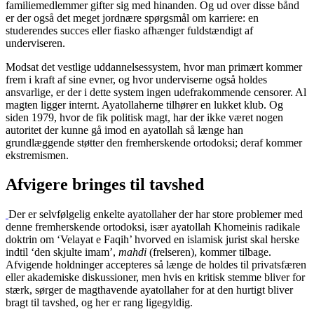
familiemedlemmer gifter sig med hinanden. Og ud over disse bånd
er der også det meget jordnære spørgsmål om karriere: en
studerendes succes eller fiasko afhænger fuldstændigt af
underviseren.
Modsat det vestlige uddannelsessystem, hvor man primært kommer
frem i kraft af sine evner, og hvor underviserne også holdes
ansvarlige, er der i dette system ingen udefrakommende censorer. Al
magten ligger internt. Ayatollaherne tilhører en lukket klub. Og
siden 1979, hvor de fik politisk magt, har der ikke været nogen
autoritet der kunne gå imod en ayatollah så længe han
grundlæggende støtter den fremherskende ortodoksi; deraf kommer
ekstremismen.
Afvigere bringes til tavshed
Der er selvfølgelig enkelte ayatollaher der har store problemer med
denne fremherskende ortodoksi, især ayatollah Khomeinis radikale
doktrin om ‘Velayat e Faqih’ hvorved en islamisk jurist skal herske
indtil ‘den skjulte imam’,
mahdi
(frelseren), kommer tilbage.
Afvigende holdninger accepteres så længe de holdes til privatsfæren
eller akademiske diskussioner, men hvis en kritisk stemme bliver for
stærk, sørger de magthavende ayatollaher for at den hurtigt bliver
bragt til tavshed, og her er rang ligegyldig.