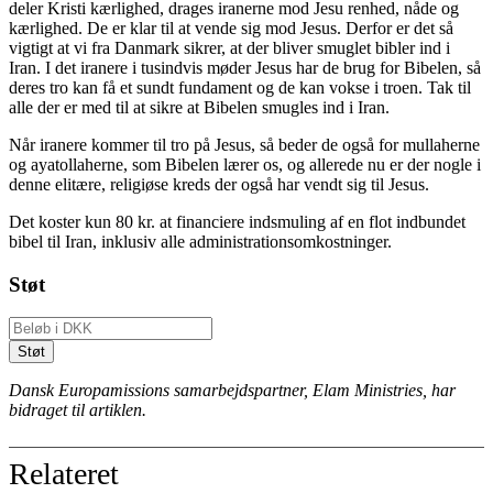
deler Kristi kærlighed, drages iranerne mod Jesu renhed, nåde og
kærlighed. De er klar til at vende sig mod Jesus. Derfor er det så
vigtigt at vi fra Danmark sikrer, at der bliver smuglet bibler ind i
Iran. I det iranere i tusindvis møder Jesus har de brug for Bibelen, så
deres tro kan få et sundt fundament og de kan vokse i troen. Tak til
alle der er med til at sikre at Bibelen smugles ind i Iran.
Når iranere kommer til tro på Jesus, så beder de også for mullaherne
og ayatollaherne, som Bibelen lærer os, og allerede nu er der nogle i
denne elitære, religiøse kreds der også har vendt sig til Jesus.
Det koster kun 80 kr. at financiere indsmuling af en flot indbundet
bibel til Iran, inklusiv alle administrationsomkostninger.
Støt
Dansk Europamissions samarbejdspartner, Elam Ministries, har
bidraget til artiklen.
Relateret