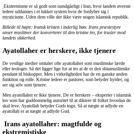
Ekstremisme er så godt som uundgåeligt i Iran, hvor landets øverste
ledere uddannes i et lukket system hvor de fordyber sig i
mysticisme. Uden dem ville der ikke være nogen islamisk republik.
Billede til højre: Iransk kristen i inderlig bøn. Irans præstestyre
anser muslimer der konverterer til den kristne tro, for trusler mod
landets sikkerhed.
Ayatollaher er herskere, ikke tjenere
De vestlige medier omtaler ofte ayatollaher som muslimske lærde
eller teologer. Så det ligger lige for at tro at de er den shiamuslimske
pendant til biskopper. Men i virkeligheden har de en ganske anden
funktion og rolle. Kristne ledere er pastorer, som betyder hyrder, og
ser sig selv som tjenere.
Men ayatollaher er ikke tjenere. De er herskere – eksperter i islamisk
lov som har guddommelig autoritet til at diktere til folket hvordan de
skal leve. Ayatollah betyder Guds tegn. Så at nægte at adlyde en
ayatollah er at nægte at adlyde Gud.
Irans ayatollaher: magtfulde og
ekstremistiske