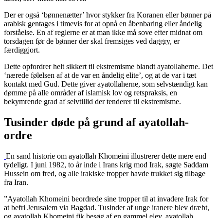
Der er også ‘bønnenætter’ hvor stykker fra Koranen eller bønner på
arabisk gentages i timevis for at opnå en åbenbaring eller åndelig
forståelse. En af reglerne er at man ikke må sove efter midnat om
torsdagen før de bønner der skal fremsiges ved daggry, er
færdiggjort.
Dette opfordrer helt sikkert til ekstremisme blandt ayatollaherne. Det
‘nærede følelsen af at de var en åndelig elite’, og at de var i tæt
kontakt med Gud. Dette giver ayatollaherne, som selvstændigt kan
dømme på alle områder af islamisk lov og retspraksis, en
bekymrende grad af selvtillid der tenderer til ekstremisme.
Tusinder døde på grund af ayatollah-
ordre
En sand historie om ayatollah Khomeini illustrerer dette mere end
tydeligt. I juni 1982, to år inde i Irans krig mod Irak, søgte Saddam
Hussein om fred, og alle irakiske tropper havde trukket sig tilbage
fra Iran.
”Ayatollah Khomeini beordrede sine tropper til at invadere Irak for
at befri Jerusalem via Bagdad. Tusinder af unge iranere blev dræbt,
og ayatollah Khomeini fik besøg af en gammel elev, ayatollah