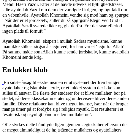
Mehdi Haeri Yazdi. Efter at de havde udvekslet høflighedsfraser,
talte ayatollah Yazdi om dem der var døde i krigen, og bønfaldt om
en våbenhvile. Ayatollah Khomeini vendte sig mod ham og spurgte:
”Når der er et jordskælv, stiller du så spørgsmålstegn ved Gud?”.
Ayatollah Yazdi svarede ikke og gik derfra. For det svar efterlod
ingen plads til fornuft.”
Ayatollah Khomeini, ekspert i mullah Sadras mysticisme, kunne
man ikke stille spørgsmålstegn ved, for han var et ‘tegn fra Allah’.
På samme måde som Allah kunne sende jordskælv, kunne ayatollah
Khomeini sende krig.
En lukket klub
En sidste årsag til ekstremismen er at systemet der frembringer
ayatollaher og islamiske lærde, er et lukket system der ikke kan
stilles til ansvar. De fleste der studerer for at blive mullaher, bor på
stedet, så deres klassekammerater og undervisere bliver deres anden
familie. Disse relationer kan blive meget intense, især når de bruger
mange timer på at fordybe sig i religiøs mystik. Det resulterer i et
‘esoterisk og usynligt bånd mellem mullaherne’.
Ofte styrkes dette bånd yderligere gennem ægteskaber eftersom det
er meget almindeligt at de højtstående mullahers og ayatollahers