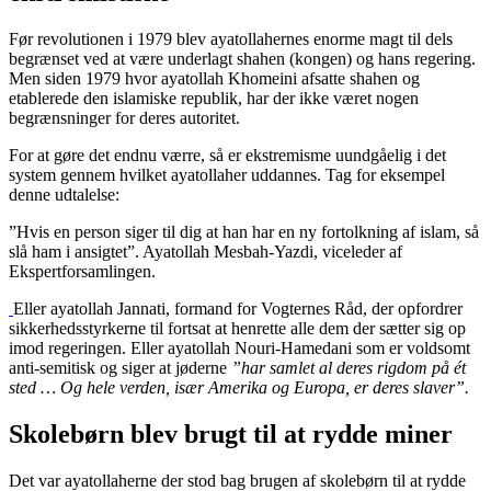
Før revolutionen i 1979 blev ayatollahernes enorme magt til dels
begrænset ved at være underlagt shahen (kongen) og hans regering.
Men siden 1979 hvor ayatollah Khomeini afsatte shahen og
etablerede den islamiske republik, har der ikke været nogen
begrænsninger for deres autoritet.
For at gøre det endnu værre, så er ekstremisme uundgåelig i det
system gennem hvilket ayatollaher uddannes. Tag for eksempel
denne udtalelse:
”Hvis en person siger til dig at han har en ny fortolkning af islam, så
slå ham i ansigtet”. Ayatollah Mesbah-Yazdi, viceleder af
Ekspertforsamlingen.
Eller ayatollah Jannati, formand for Vogternes Råd, der opfordrer
sikkerhedsstyrkerne til fortsat at henrette alle dem der sætter sig op
imod regeringen. Eller ayatollah Nouri-Hamedani som er voldsomt
anti-semitisk og siger at jøderne
”har samlet al deres rigdom på ét
sted … Og hele verden, især Amerika og Europa, er deres slaver”.
Skolebørn blev brugt til at rydde miner
Det var ayatollaherne der stod bag brugen af skolebørn til at rydde