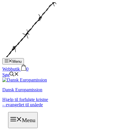
Hop
til
indhold
Menu
Webbutik
0
Søg
Dansk Europamission
Hjælp til forfulgte kristne
– evangeliet til unåede
Menu