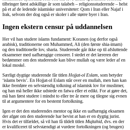
tilbringer først adskillige år som talabeh – religionsstuderende – helst
på et af de ledende islamiske universiteter: Qom i Iran eller Najaf i
Irak, selvom der dog også er skoler i alle større byer i Iran.
Ingen ekstern censur på uddannelsen
Her vil han studere islams fundament: Koranen (og derfor også
arabisk), traditionerne om Muhammed, Ali (den første shia-imam)
og den traditionelle lov, sharia. Studerende går ikke op til afsluttende
eksamener med uafhængige censorer. I stedet er det læreren der
bedømmer om den studerende kan blive mullah og være leder af en
lokal moské.
Særligt dygtige studerende får titlen
Hojjat-ol Eslam
, som betyder
‘islams bevis’. En Hojjat-ol Eslam står over en mullah, men han kan
ikke fremføre en selvstændig tolkning af islamisk lov for muslimer,
og han må heller ikke udstede en fatwa eller et edikt. For at gøre det,
må han først studere i mindst to eller tre år mere og tilegne sig evnen
til at argumentere for en bestemt fortolkning.
Igen er det den studerendes mentor og ikke en uafhængig eksamen
der afgør om den studerende har bevist at han er en dygtig jurist.
Hvis det er tilfældet, så vil han få tildelt titlen
Mujtahid
, dvs. en der
er kvalificeret til selvstændigt at vurdere fortolkningen (og brugen)