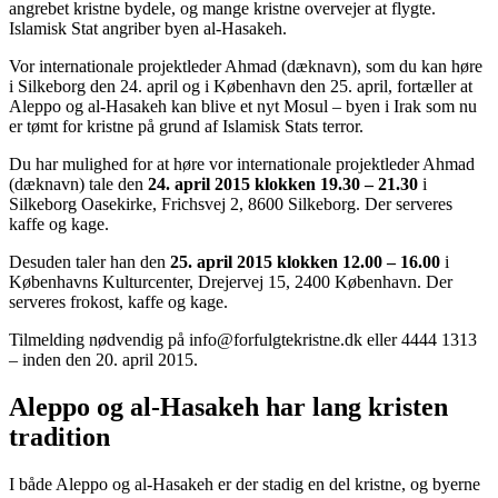
angrebet kristne bydele, og mange kristne overvejer at flygte.
Islamisk Stat angriber byen al-Hasakeh.
Vor internationale projektleder Ahmad (dæknavn), som du kan høre
i Silkeborg den 24. april og i København den 25. april, fortæller at
Aleppo og al-Hasakeh kan blive et nyt Mosul – byen i Irak som nu
er tømt for kristne på grund af Islamisk Stats terror.
Du har mulighed for at høre vor internationale projektleder Ahmad
(dæknavn) tale den
24. april 2015 klokken 19.30 – 21.30
i
Silkeborg Oasekirke, Frichsvej 2, 8600 Silkeborg. Der serveres
kaffe og kage.
Desuden taler han den
25. april 2015 klokken 12.00 – 16.00
i
Københavns Kulturcenter, Drejervej 15, 2400 København. Der
serveres frokost, kaffe og kage.
Tilmelding nødvendig på info@forfulgtekristne.dk eller 4444 1313
– inden den 20. april 2015.
Aleppo og al-Hasakeh har lang kristen
tradition
I både Aleppo og al-Hasakeh er der stadig en del kristne, og byerne