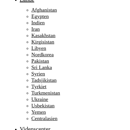
Afghanistan
Egypten
Indien
Iran
Kasakhstan
Kirgisistan
Libyen
Nordkorea
Pakistan
Sri Lanka
Syrien
Tadsjikistan
Tyrkiet
Turkmenistan
Ukraine
Usbekistan
Yemen
Centralasien
Videnscenter