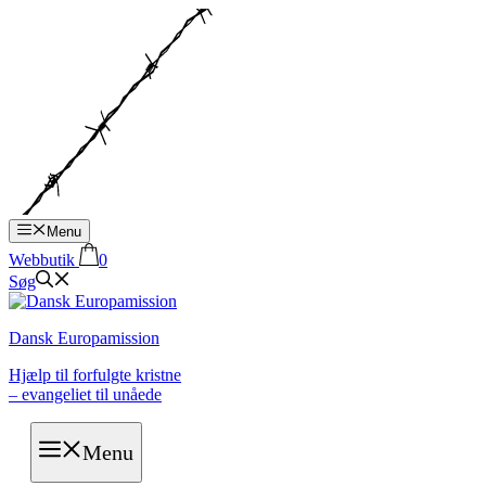
Hop
til
indhold
Menu
Webbutik
0
Søg
Dansk Europamission
Hjælp til forfulgte kristne
– evangeliet til unåede
Menu