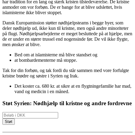
har tradition for en lang og stærk kristen tilstedeværelse. De kristne
anmoder om vor forbøn. De er bange for at blive udslettet, hvis
islamisterne ikke bliver stoppet.
Dansk Europamission støtter nødhjælpsteams i begge byer, som
deler nødhjælp ud, ikke kun til kristne, men også andre minoriteter
på flugt. Nødhjælpsarbejderne er meget besluttede på at hjælpe, men
de er under en større trussel end nogensinde før. De vil ikke flygte,
men ønsker at blive.
Bed om at islamisterne må blive standset og
at bombardementerne må stoppe.
Tak for din forbøn, og tak fordi du står sammen med vore forfulgte
kristne brødre og søstre i Syrien og Irak.
Det koster ca. 680 kr. at sikre at en flygtningefamilie har mad,
vand og medicin i en måned.
Støt Syrien: Nødhjælp til kristne og andre fordrevne