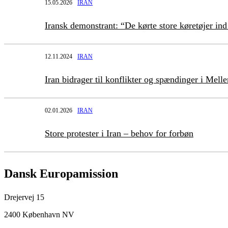
15.05.2026
IRAN
Iransk demonstrant: “De kørte store køretøjer 
12.11.2024
IRAN
Iran bidrager til konflikter og spændinger i Mell
02.01.2026
IRAN
Store protester i Iran – behov for forbøn
Dansk Europamission
Drejervej 15
2400 København NV