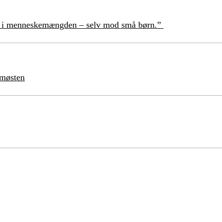
ind i menneskemængden – selv mod små børn.”
emøsten