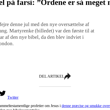
l på farsi: ”Ordene er så meget
 fejre denne jul med den nye oversættelse af
ang. Martyrenke (billedet) var den første til at
r af den nye bibel, da den blev indviet i
ondon.
DEL ARTIKEL
Twitter
gammeltestamentlige profetier om Jesus i
denne præcise og smukke overs