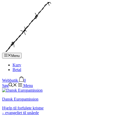
Hop
til
indhold
Menu
Kurv
Betal
Webbutik
0
Søg
Menu
Dansk Europamission
Hjælp til forfulgte kristne
– evangeliet til unåede