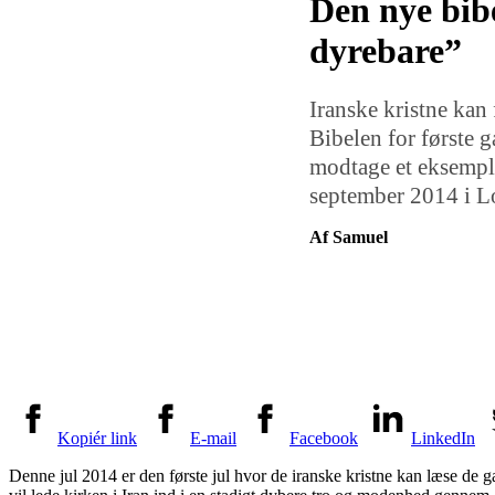
Den nye bibe
dyrebare”
Iranske kristne kan
Bibelen for første g
modtage et eksempla
september 2014 i L
Af Samuel
Kopiér link
E-mail
Facebook
LinkedIn
Denne jul 2014 er den første jul hvor de iranske kristne kan læse de 