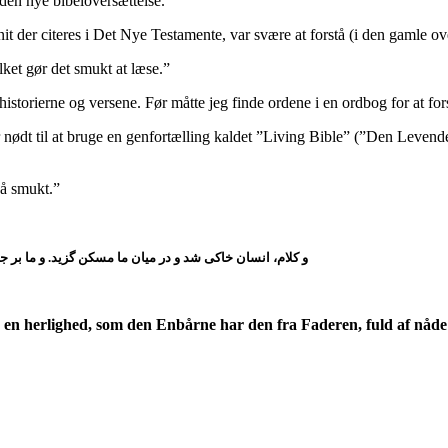
 den nye bibeloversættelse.
der citeres i Det Nye Testamente, var svære at forstå (i den gamle overs
ket gør det smukt at læse.”
istorierne og versene. Før måtte jeg finde ordene i en ordbog for at for
 nødt til at bruge en genfortælling kaldet ”Living Bible” (”Den Levende
så smukt.”
و ما بر ج
.
و کلام، انسان خاکی شد و در میان ما مسکن گزید
ed, en herlighed, som den Enbårne har den fra Faderen, fuld af nåd