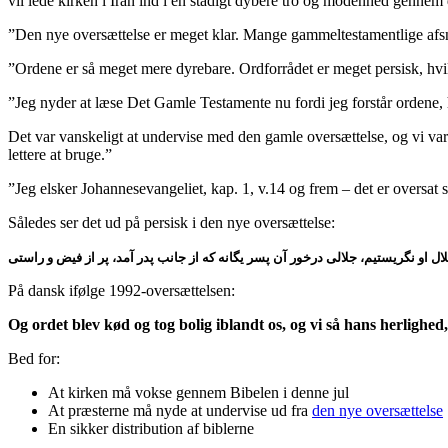
vil lede kirken i Iran ind i en stadigt dybere tro og modenhed gennem
”Den nye oversættelse er meget klar. Mange gammeltestamentlige afsnit 
”Ordene er så meget mere dyrebare. Ordforrådet er meget persisk, hvil
”Jeg nyder at læse Det Gamle Testamente nu fordi jeg forstår ordene, h
Det var vanskeligt at undervise med den gamle oversættelse, og vi var
lettere at bruge.”
”Jeg elsker Johannesevangeliet, kap. 1, v.14 og frem – det er oversat 
Således ser det ud på persisk i den nye oversættelse:
لال او نگریستیم، جلالی درخور آن پسر یگانه که از جانب پدر آمد، پر از فیض و راستی
På dansk ifølge 1992-oversættelsen:
Og ordet blev kød og tog bolig iblandt os, og vi så hans herligh
Bed for:
At kirken må vokse gennem Bibelen i denne jul
At præsterne må nyde at undervise ud fra
den nye oversættelse
En sikker distribution af biblerne