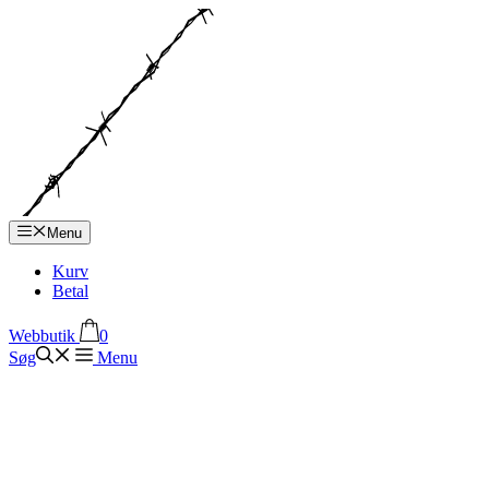
Hop
til
indhold
Menu
Kurv
Betal
Webbutik
0
Søg
Menu