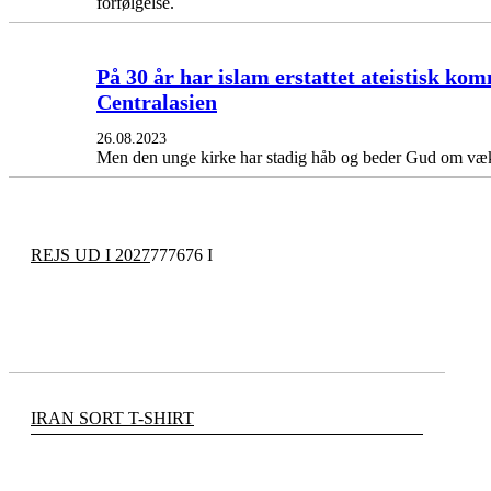
forfølgelse.
På 30 år har islam erstattet ateistisk k
Centralasien
26.08.2023
Men den unge kirke har stadig håb og beder Gud om væ
REJS UD I 2027
777676 I
IRAN SORT T-SHIRT