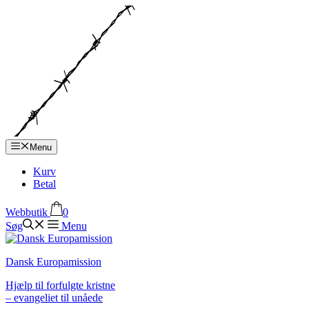
Hop
til
indhold
Menu
Kurv
Betal
Webbutik
0
Søg
Menu
Dansk Europamission
Hjælp til forfulgte kristne
– evangeliet til unåede