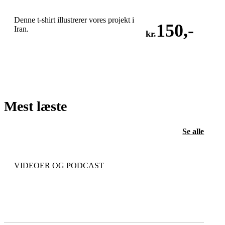
Denne t-shirt illustrerer vores projekt i
150
,-
Iran.
kr.
LÆG I KURV
Mest læste
Se alle
VIDEOER OG PODCAST