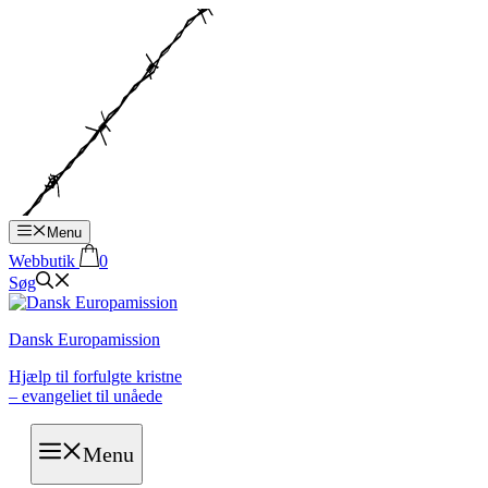
Hop
til
indhold
Menu
Webbutik
0
Søg
Dansk Europamission
Hjælp til forfulgte kristne
– evangeliet til unåede
Menu