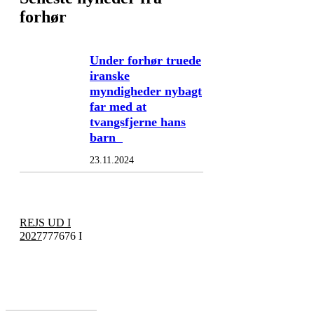
forhør
Under forhør truede
iranske
myndigheder nybagt
far med at
tvangsfjerne hans
barn
23.11.2024
REJS UD I
2027
777676 I