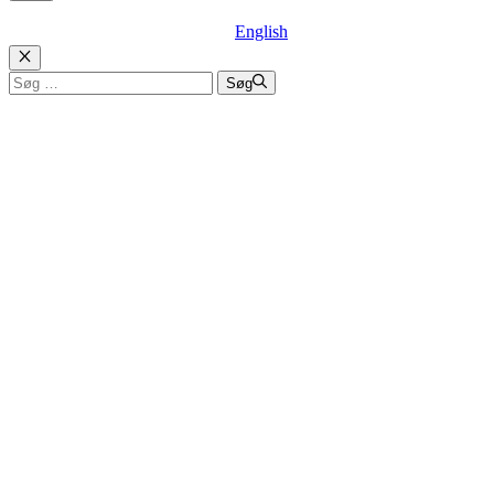
English
Luk
Søg
Søg
efter: