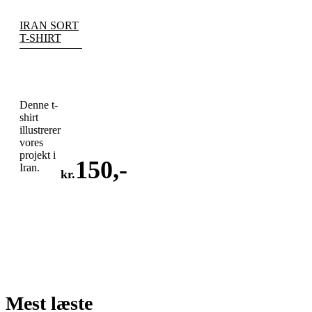
IRAN SORT
T-SHIRT
Denne t-
shirt
illustrerer
vores
projekt i
150
,-
Iran.
kr.
LÆG
I
KURV
Mest læste