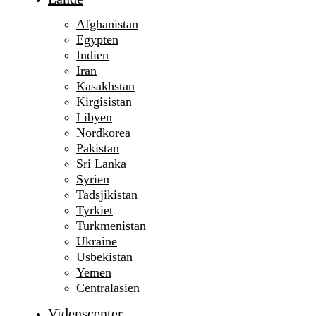
Afghanistan
Egypten
Indien
Iran
Kasakhstan
Kirgisistan
Libyen
Nordkorea
Pakistan
Sri Lanka
Syrien
Tadsjikistan
Tyrkiet
Turkmenistan
Ukraine
Usbekistan
Yemen
Centralasien
Videnscenter