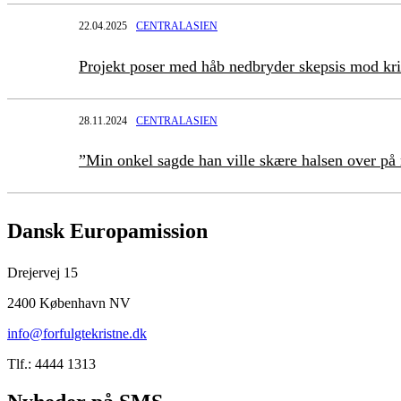
22.04.2025
CENTRALASIEN
Projekt poser med håb nedbryder skepsis mod kri
28.11.2024
CENTRALASIEN
”Min onkel sagde han ville skære halsen over p
Dansk Europamission
Drejervej 15
2400 København NV
info@forfulgtekristne.dk
Tlf.: 4444 1313