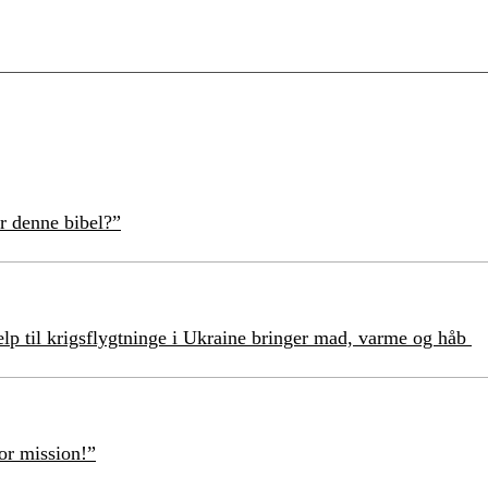
r denne bibel?”
lp til krigsflygtninge i Ukraine bringer mad, varme og håb
or mission!”