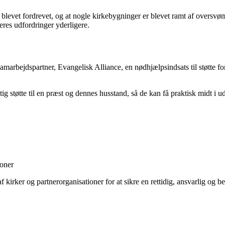
 er blevet fordrevet, og at nogle kirkebygninger er blevet ramt af overs
eres udfordringer yderligere.
ejdspartner, Evangelisk Alliance, en nødhjælpsindsats til støtte for 5
g støtte til en præst og dennes husstand, så de kan få praktisk midt i 
ioner
f kirker og partnerorganisationer for at sikre en rettidig, ansvarlig og