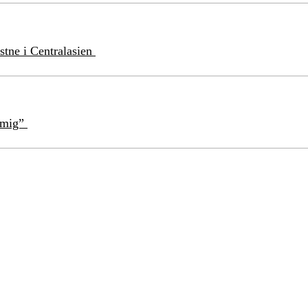
stne i Centralasien
å mig”