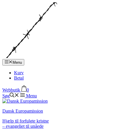
Hop
til
indhold
Menu
Kurv
Betal
Webbutik
0
Søg
Menu
Dansk Europamission
Hjælp til forfulgte kristne
– evangeliet til unåede