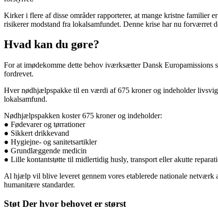
Kirker i flere af disse områder rapporterer, at mange kristne familier
risikerer modstand fra lokalsamfundet. Denne krise har nu forværret d
Hvad kan du gøre?
For at imødekomme dette behov iværksætter Dansk Europamissions samarb
fordrevet.
Hver nødhjælpspakke til en værdi af 675 kroner og indeholder livsvigti
lokalsamfund.
Nødhjælpspakken koster 675 kroner og indeholder:
● Fødevarer og tørrationer
● Sikkert drikkevand
● Hygiejne- og sanitetsartikler
● Grundlæggende medicin
● Lille kontantstøtte til midlertidig husly, transport eller akutte reparat
Al hjælp vil blive leveret gennem vores etablerede nationale netværk a
humanitære standarder.
Støt Der hvor behovet er størst