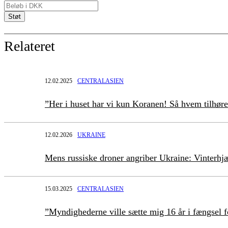
Relateret
12.02.2025
CENTRALASIEN
”Her i huset har vi kun Koranen! Så hvem tilhøre
12.02.2026
UKRAINE
Mens russiske droner angriber Ukraine: Vinterhjæ
15.03.2025
CENTRALASIEN
”Myndighederne ville sætte mig 16 år i fængsel f