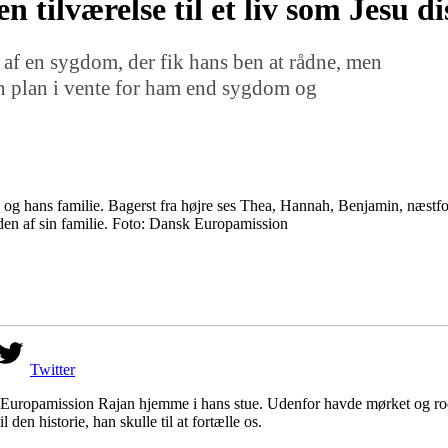
n tilværelse til et liv som Jesu d
af en sygdom, der fik hans ben at rådne, men
 plan i vente for ham end sygdom og
 og hans familie. Bagerst fra højre ses Thea, Hannah, Benjamin, næs
iden af sin familie. Foto: Dansk Europamission
Twitter
k Europamission Rajan hjemme i hans stue. Udenfor havde mørket og ro
 den historie, han skulle til at fortælle os.