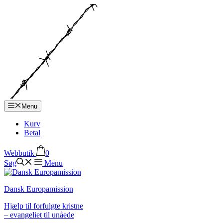
Hop
til
indhold
Menu
Kurv
Betal
Webbutik
0
Søg
Menu
Dansk Europamission
Hjælp til forfulgte kristne
– evangeliet til unåede