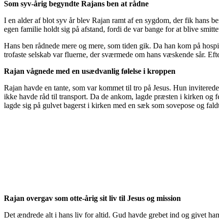
Som syv-årig begyndte Rajans ben at rådne
I en alder af blot syv år blev Rajan ramt af en sygdom, der fik hans b
egen familie holdt sig på afstand, fordi de var bange for at blive smitte
Hans ben rådnede mere og mere, som tiden gik. Da han kom på hospitale
trofaste selskab var fluerne, der sværmede om hans væskende sår. Efte
Rajan vågnede med en usædvanlig følelse i kroppen
Rajan havde en tante, som var kommet til tro på Jesus. Hun inviterede
ikke havde råd til transport. Da de ankom, lagde præsten i kirken og 
lagde sig på gulvet bagerst i kirken med en sæk som sovepose og fald
Rajan overgav som otte-årig sit liv til Jesus og mission
Det ændrede alt i hans liv for altid. Gud havde grebet ind og givet ham