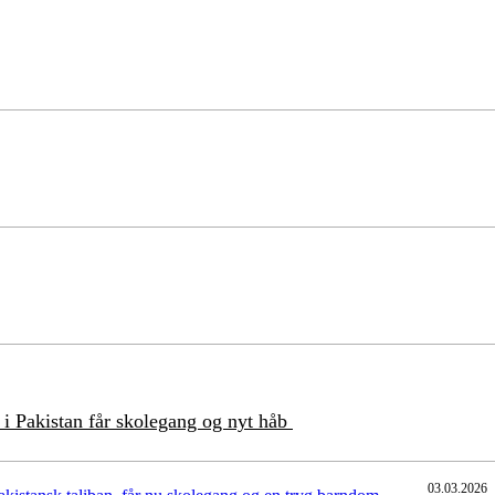
t i Pakistan får skolegang og nyt håb
03.03.2026