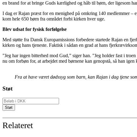
en brand for at bringe Guds kærlighed og håb til børn, der ligesom 
I dag er Rajan præst for en menighed på omkring 140 medlemmer – en 
kom hele 650 børn fra området forbi kirken hver uge.
Blev udsat for fysisk forfølgelse
Med støtte fra Dansk Europamissions forbedere startede Rajan en fjerk
kirken og hans tjeneste. Faktisk i sådan en grad at hans fjerkrævirk
”Jeg har ingen bitterhed mod Gud,” siger han. ”Jeg holder fast i troen
nu om forbøn for, at arbejdet med børnene kan genopstå, så han igen
Fra at have været dødssyg som barn, kan Rajan i dag tjene s
Støt
Relateret