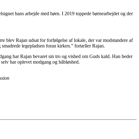
lsignet hans arbejde med børn. I 2019 toppede børnearbejdet og der
e blev Rajan udsat for forfølgelse af lokale, der var modstandere af
g smadrede legepladsen foran kirken.” fortæller Rajan.
e modgang har Rajan bevaret sin tro og vished om Guds kald. Han beder
m selv har oplevet modgang og håbløshed.
ssion