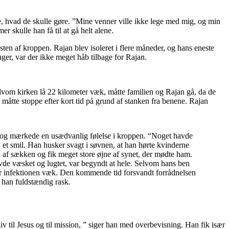
ste, hvad de skulle gøre. ”Mine venner ville ikke lege med mig, og min
er skulle han få til at gå helt alene.
ten af kroppen. Rajan blev isoleret i flere måneder, og hans eneste
ger, var der ikke meget håb tilbage for Rajan.
elvom kirken lå 22 kilometer væk, måtte familien og Rajan gå, da de
måtte stoppe efter kort tid på grund af stanken fra benene. Rajan
n og mærkede en usædvanlig følelse i kroppen. “Noget havde
 et smil. Han husker svagt i søvnen, at han hørte kvinderne
 af sækken og fik meget store øjne af synet, der mødte ham.
vde væsket og lugtet, var begyndt at hele. Selvom hans ben
var infektionen væk. Den kommende tid forsvandt forrådnelsen
var han fuldstændig rask.
iv til Jesus og til mission, ” siger han med overbevisning. Han fik især