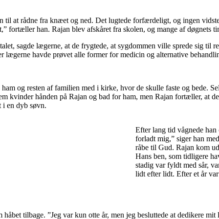
en til at rådne fra knæet og ned. Det lugtede forfærdeligt, og ingen vid
t,” fortæller han. Rajan blev afskåret fra skolen, og mange af døgnets tim
t, sagde lægerne, at de frygtede, at sygdommen ville sprede sig til res
r lægerne havde prøvet alle former for medicin og alternative behandlin
 ham og resten af familien med i kirke, hvor de skulle faste og bede. S
fem kvinder hånden på Rajan og bad for ham, men Rajan fortæller, at de 
t i en dyb søvn.
Efter lang tid vågnede ha
forladt mig,” siger han med
råbe til Gud. Rajan kom ud
Hans ben, som tidligere ha
stadig var fyldt med sår, 
lidt efter lidt. Efter et år 
 håbet tilbage. ”Jeg var kun otte år, men jeg besluttede at dedikere mit l