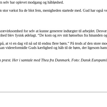
ham selv har oplevet modgang og håbløshed.
stor vækst fra de blot fem, menigheden startede med. Gud har også ve
rævirksomhed for selv at kunne generere indtægter til arbejdet. Desværr
somhed blev fysisk ødelagt. “De kom og rev mit hønsehus fra hinanden o
 på, at vi en dag vil nå ud til endnu flere børn.” På trods af den stor
 kan videreformidle Guds kærlighed og håb til de børn, der ligesom ha
om præst. Her i samtale med Thea fra Danmark. Foto: Dansk Europami