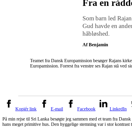
Fra en rådde
Som barn led Rajan 
Gud havde en anden
håbløshed.
Af Benjamin
Teamet fra Dansk Europamission besøger Rajans kirke
Europamission. Forrest fra venstre ses Rajan stå ved s
Kopiér link
E-mail
Facebook
LinkedIn
På min rejse til Sri Lanka besøgte jeg sammen med et team fra Dans
hans meget primitive hus. Den hyggelige stemning var i stor kontrast til