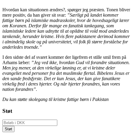
Hvordan kan situationen ændres?, spørger jeg præsten. Tonen bliver
mere positiv, da han giver sit svar:
”Særligt på landet kommer
fattige børn på islamiske madrasskoler, hvor de hovedsageligt lærer
om Koranen. Derfor får mange en fanatisk tankegang, som
islamistiske ledere kan udnytte til at opildne til vold mod anderledes
tænkende, herunder kristne. Hvis flere pakistanere derimod kommer
i almindelig skole og på universitetet, vil folk få større forståelse for
anderledes troende.”
I den sidste del af svaret kommer der ligefrem et stille smil frem på
Arhams læber:
”Jeg ved ikke, hvordan Gud vil forandre situationen.
Men jeg mener, at den virkelige løsning er, at vi kristne deler
evangeliet med personer fra det muslimske flertal. Bibelens Jesus er
den sande fredsfyrste. Det er kun Jesus, der kan give fanatikere
virkelig fred i deres hjerter. Og når hjerter forandres, kan vores
nation forandres”.
Du kan støtte skolegang til kristne fattige børn i Pakistan
Støt