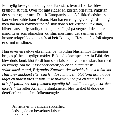
For nylig besøgte undertegnede Pakistan, hvor 21 kirker blev
brændt i august. Over for mig sidder en kristen præst fra Pakistan,
der samarbejder med Dansk Europamission. Af sikkerhedshensyn
kan vi her kalde ham Arham. Han har en rolig og venlig udstråling,
men når talen kommer ind på situationen for kristne i Pakistan,
bliver hans ansigtsudtryk indigneret. Også på vegne af de andre
minoriteter som ahmedija- og shia-muslimer, der sammen med
kristne udgør blot knap 4 % af befolkningen. Resten af befolkningen
er sunni-muslimer.
Han giver en række eksempler på, hvordan blasfemilovgivningen
bruges på helt uhyrlige måder. Et kendt eksempel er Asia Bibi, der
blev dødsdømt, blot fordi hun som kristen havde en diskussion med
en kollega om tro.
“Et andet eksempel er en buddhistisk,
srilankansk mand, Priyantha Kumara, der arbejdede i byen Sialkot.
Han blev anklaget efter blasfemilovgivningen, blot fordi han havde
taget en plakat med et muslimsk budskab ned fra en væg på sin
arbejdsplads, selvom plakaten egentlig ikke måtte hænge, hvor den
gjorde,”
fortæller Arham. Srilankaneren blev tæsket til døde og
derefter brændt af en folkemængde.
Af hensyn til Samuels sikkerhed
ledsagede en bevæbnet kristen