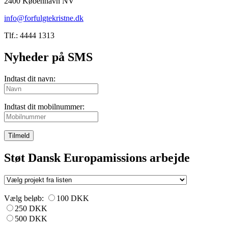
2400 København NV
info@forfulgtekristne.dk
Tlf.: 4444 1313
Nyheder på SMS
Indtast dit navn:
Indtast dit mobilnummer:
Tilmeld
Støt Dansk Europamissions arbejde
Vælg beløb:
100 DKK
250 DKK
500 DKK