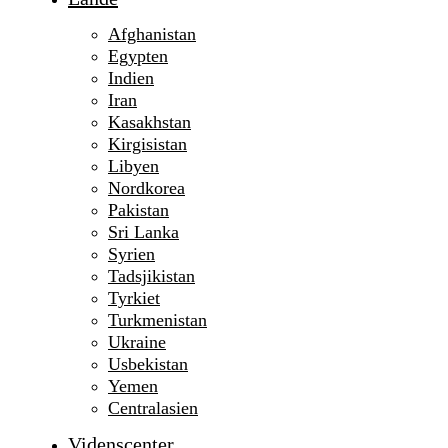
Afghanistan
Egypten
Indien
Iran
Kasakhstan
Kirgisistan
Libyen
Nordkorea
Pakistan
Sri Lanka
Syrien
Tadsjikistan
Tyrkiet
Turkmenistan
Ukraine
Usbekistan
Yemen
Centralasien
Videnscenter