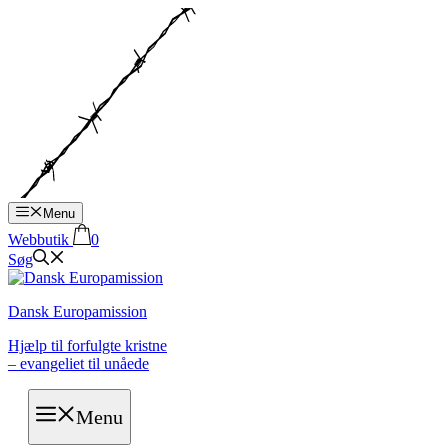
Hop
til
indhold
Menu
Webbutik
0
Søg
Dansk Europamission
Hjælp til forfulgte kristne
– evangeliet til unåede
Menu