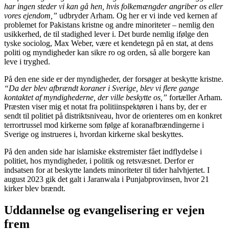
har ingen steder vi kan gå hen, hvis folkemængder angriber os eller
vores ejendom,”
udbryder Arham. Og her er vi inde ved kernen af
problemet for Pakistans kristne og andre minoriteter – nemlig den
usikkerhed, de til stadighed lever i. Det burde nemlig ifølge den
tyske sociolog, Max Weber, være et kendetegn på en stat, at dens
politi og myndigheder kan sikre ro og orden, så alle borgere kan
leve i tryghed.
På den ene side er der myndigheder, der forsøger at beskytte kristne.
“Da der blev afbrændt koraner i Sverige, blev vi flere gange
kontaktet af myndighederne, der ville beskytte os,”
fortæller Arham.
Præsten viser mig et notat fra politiinspektøren i hans by, der er
sendt til politiet på distriktsniveau, hvor de orienteres om en konkret
terrortrussel mod kirkerne som følge af koranafbrændingerne i
Sverige og instrueres i, hvordan kirkerne skal beskyttes.
På den anden side har islamiske ekstremister fået indflydelse i
politiet, hos myndigheder, i politik og retsvæsnet. Derfor er
indsatsen for at beskytte landets minoriteter til tider halvhjertet. I
august 2023 gik det galt i Jaranwala i Punjabprovinsen, hvor 21
kirker blev brændt.
Uddannelse og evangelisering er vejen
frem