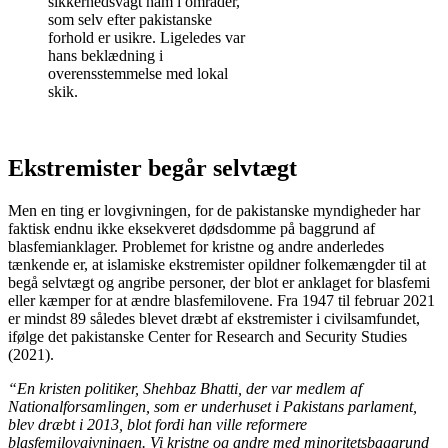
sikkerhedsvagt ham i områder,
som selv efter pakistanske
forhold er usikre. Ligeledes var
hans beklædning i
overensstemmelse med lokal
skik.
Ekstremister begår selvtægt
Men en ting er lovgivningen, for de pakistanske myndigheder har
faktisk endnu ikke eksekveret dødsdomme på baggrund af
blasfemianklager. Problemet for kristne og andre anderledes
tænkende er, at islamiske ekstremister opildner folkemængder til at
begå selvtægt og angribe personer, der blot er anklaget for blasfemi
eller kæmper for at ændre blasfemilovene. Fra 1947 til februar 2021
er mindst 89 således blevet dræbt af ekstremister i civilsamfundet,
ifølge det pakistanske Center for Research and Security Studies
(2021).
“En kristen politiker, Shehbaz Bhatti, der var medlem af
Nationalforsamlingen, som er underhuset i Pakistans parlament,
blev dræbt i 2013, blot fordi han ville reformere
blasfemilovgivningen.
Vi kristne og andre med minoritetsbaggrund