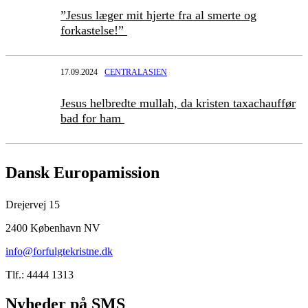
”Jesus læger mit hjerte fra al smerte og
forkastelse!”
17.09.2024
CENTRALASIEN
Jesus helbredte mullah, da kristen taxachauffør
bad for ham
Dansk Europamission
Drejervej 15
2400 København NV
info@forfulgtekristne.dk
Tlf.: 4444 1313
Nyheder på SMS