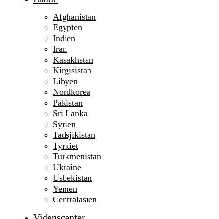
Afghanistan
Egypten
Indien
Iran
Kasakhstan
Kirgisistan
Libyen
Nordkorea
Pakistan
Sri Lanka
Syrien
Tadsjikistan
Tyrkiet
Turkmenistan
Ukraine
Usbekistan
Yemen
Centralasien
Videnscenter