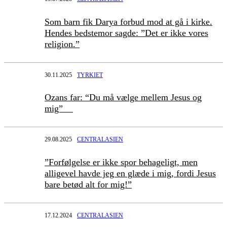
Som barn fik Darya forbud mod at gå i kirke.
Hendes bedstemor sagde: ”Det er ikke vores
religion.”
30.11.2025
TYRKIET
Ozans far: “Du må vælge mellem Jesus og
mig”
29.08.2025
CENTRALASIEN
”Forfølgelse er ikke spor behageligt, men
alligevel havde jeg en glæde i mig, fordi Jesus
bare betød alt for mig!”
17.12.2024
CENTRALASIEN