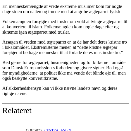
En menneskemængde af vrede ekstreme muslimer kom for nogle
dage siden om natten og truede med at angribe ægteparret fysisk.
Folkemængden forsøgte med trusler om vold at tvinge ægteparret til
at konvertere til islam. Folkemængden kom nogle dage efter og
skræmte igen ægteparret med trusler.
Årsagen til vreden mod ægteparret er, at de har delt deres kristne tro
i lokalområdet. Ekstremisterne mener, at “dette kristne ægtepar
forsøger at bedrage mennesker til at forlade deres muslimske tro.”
Bed gerne for ægteparret, husmenigheden og for kirkerne i området
som Dansk Europamission s forbedere og givere støtter. Bed også
for myndighederne, at politiet ikke må vende det blinde øje til, men
også beskytte konvertitkristne.
Af sikkerhedshensyn kan vi ikke nævne landets navn og deres
rigtige navne.
Relateret
13.07.2026
CENTRALASIEN