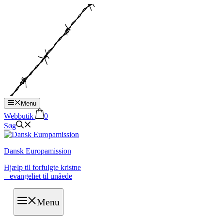
Hop
til
indhold
Menu
Webbutik
0
Søg
Dansk Europamission
Hjælp til forfulgte kristne
– evangeliet til unåede
Menu