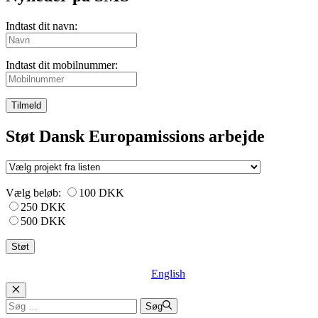
Indtast dit navn:
Indtast dit mobilnummer:
Tilmeld
Støt Dansk Europamissions arbejde
Vælg beløb:
100 DKK
250 DKK
500 DKK
English
Luk
Søg
Søg
efter: