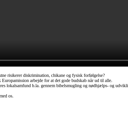
ne risikerer diskrimination, chikane og fysisk forfølgelse?
 Europamission arbejde for at det gode budskab når ud til alle.
 deres lokalsamfund b.la. gennem bibelsmugling og nødhjælps- og udviklin
 med os.