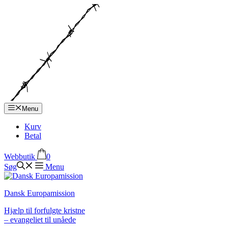
Hop
til
indhold
Menu
Kurv
Betal
Webbutik
0
Søg
Menu
Dansk Europamission
Hjælp til forfulgte kristne
– evangeliet til unåede