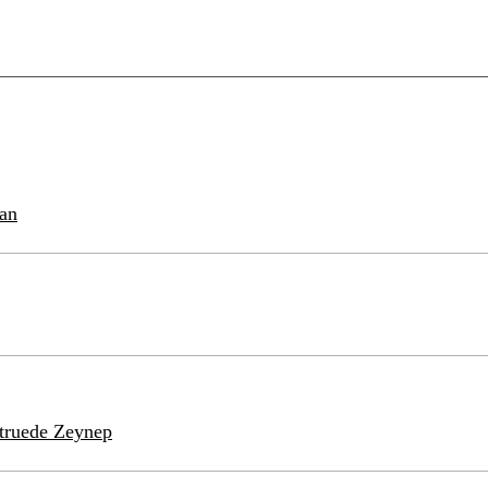
tan
struede Zeynep