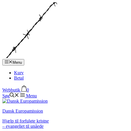
Hop
til
indhold
Menu
Kurv
Betal
Webbutik
0
Søg
Menu
Dansk Europamission
Hjælp til forfulgte kristne
– evangeliet til unåede