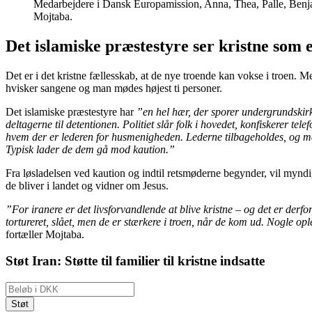
Medarbejdere i Dansk Europamission, Anna, Thea, Palle, Ben
Mojtaba.
Det islamiske præstestyre ser kristne som e
Det er i det kristne fællesskab, at de nye troende kan vokse i troen
hvisker sangene og man mødes højest ti personer.
Det islamiske præstestyre har
”en hel hær, der sporer undergrundskirk
deltagerne til detentionen. Politiet slår folk i hovedet, konfiskerer te
hvem der er lederen for husmenigheden. Lederne tilbageholdes, og man 
Typisk lader de dem gå mod kaution.”
Fra løsladelsen ved kaution og indtil retsmøderne begynder, vil myndig
de bliver i landet og vidner om Jesus.
”For iranere er det livsforvandlende at blive kristne – og det er derfo
tortureret, slået, men de er stærkere i troen, når de kom ud. Nogle 
fortæller Mojtaba.
Støt Iran: Støtte til familier til kristne indsatte