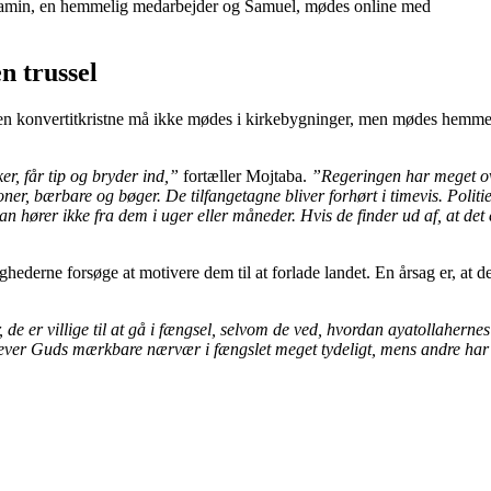
jamin, en hemmelig medarbejder og Samuel, mødes online med
n trussel
. Men konvertitkristne må ikke mødes i kirkebygninger, men mødes hemm
er, får tip og bryder ind,”
fortæller Mojtaba.
”Regeringen har meget ove
lefoner, bærbare og bøger. De tilfangetagne bliver forhørt i timevis. Pol
hører ikke fra dem i uger eller måneder. Hvis de finder ud af, at det e
hederne forsøge at motivere dem til at forlade landet. En årsag er, at d
r, de er villige til at gå i fængsel, selvom de ved, hvordan ayatollahern
oplever Guds mærkbare nærvær i fængslet meget tydeligt, mens andre har