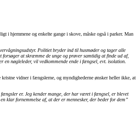
eligt i hjemmene og enkelte gange i skove, måske også i parker. Man
rvågningsudstyr. Politiet bryder ind til husmøder og tager alle
itiet forsøger at skræmme de unge og prøver samtidig at finde ud af,
r en nøgleleder, vil vedkommende ende i fængsel, evt. isolation.
e kristne vidner i fængslerne, og myndighederne ønsker heller ikke, at
es fængsler er. Jeg kender mange, der har været i fængsel, er blevet
 en klar fornemmelse af, at der er mennesker, der beder for dem”