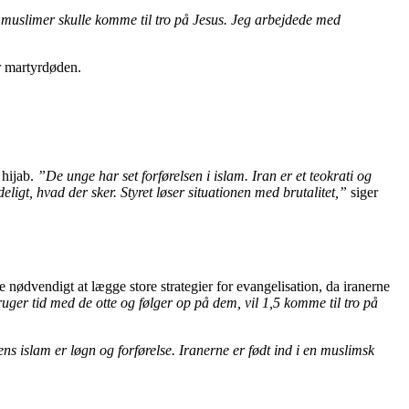
t muslimer skulle komme til tro på Jesus. Jeg arbejdede med
er martyrdøden.
hijab.
”De unge har set forførelsen i islam. Iran er et teokrati og
ligt, hvad der sker. Styret løser situationen med brutalitet,”
siger
kke nødvendigt at lægge store strategier for evangelisation, da iranerne
ger tid med de otte og følger op på dem, vil 1,5 komme til tro på
 islam er løgn og forførelse. Iranerne er født ind i en muslimsk