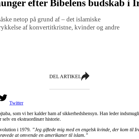
hunger efter Bibelens budskab i I
måske netop på grund af – det islamiske
rykkelse af konvertitkristne, kvinder og andre
DEL ARTIKEL
Twitter
ba, som vi her kalder ham af sikkerhedshensyn. Han leder indsmugling
 selv en ekstraordinær historie.
evolution i 1979
. ”Jeg giftede mig med en engelsk kvinde, der kom til I
 prøvede at omvende en amerikaner til islam.”