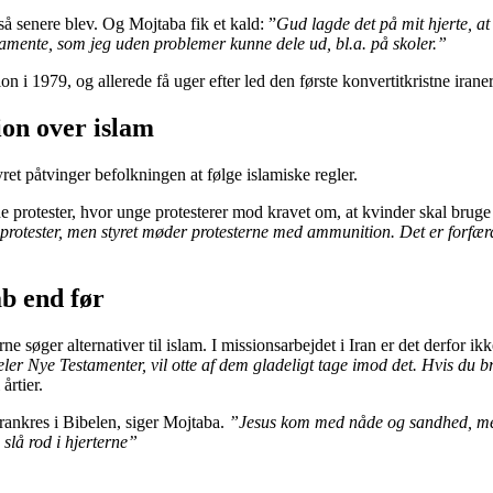
så senere blev. Og Mojtaba fik et kald: ”
Gud lagde det på mit hjerte, a
mente, som jeg uden problemer kunne dele ud, bl.a. på skoler.”
n i 1979, og allerede få uger efter led den første konvertitkristne iran
ion over islam
yret påtvinger befolkningen at følge islamiske regler.
protester, hvor unge protesterer mod kravet om, at kvinder skal bruge 
protester, men styret møder protesterne med ammunition. Det er forfærde
ab end før
ne søger alternativer til islam. I missionsarbejdet i Iran er det derfor i
 Nye Testamenter, vil otte af dem gladeligt tage imod det. Hvis du bru
årtier.
rankres i Bibelen, siger Mojtaba.
”Jesus kom med nåde og sandhed, mens
 slå rod i hjerterne”