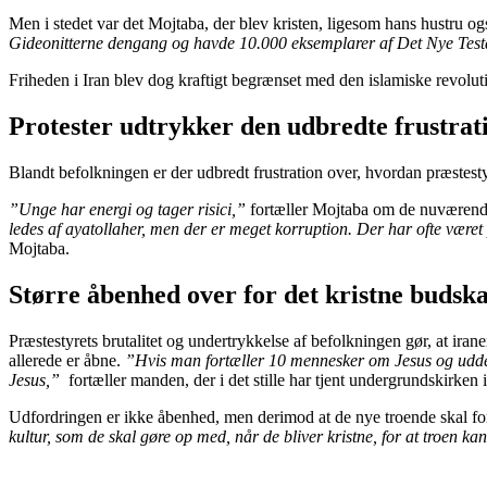
Men i stedet var det Mojtaba, der blev kristen, ligesom hans hustru og
Gideonitterne dengang og havde 10.000 eksemplarer af Det Nye Testa
Friheden i Iran blev dog kraftigt begrænset med den islamiske revolutio
Protester udtrykker den udbredte frustrat
Blandt befolkningen er der udbredt frustration over, hvordan præstest
”Unge har energi og tager risici,”
fortæller Mojtaba om de nuværende 
ledes af ayatollaher, men der er meget korruption. Der har ofte været 
Mojtaba.
Større åbenhed over for det kristne budsk
Præstestyrets brutalitet og undertrykkelse af befolkningen gør, at iraner
allerede er åbne.
”Hvis man fortæller 10 mennesker om Jesus og uddeler
Jesus,”
fortæller manden, der i det stille har tjent undergrundskirken i 
Udfordringen er ikke åbenhed, men derimod at de nye troende skal fo
kultur, som de skal gøre op med, når de bliver kristne, for at troen kan