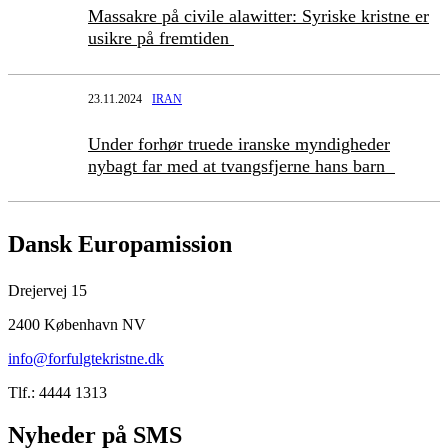
Massakre på civile alawitter: Syriske kristne er
usikre på fremtiden
23.11.2024
IRAN
Under forhør truede iranske myndigheder
nybagt far med at tvangsfjerne hans barn
Dansk Europamission
Drejervej 15
2400 København NV
info@forfulgtekristne.dk
Tlf.: 4444 1313
Nyheder på SMS