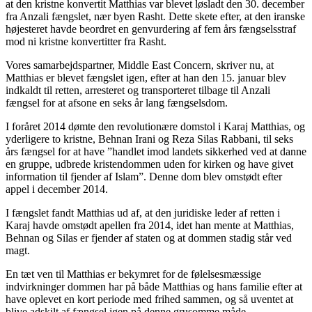
at den kristne konvertit Matthias var blevet løsladt den 30. december
fra Anzali fængslet, nær byen Rasht. Dette skete efter, at den iranske
højesteret havde beordret en genvurdering af fem års fængselsstraf
mod ni kristne konvertitter fra Rasht.
Vores samarbejdspartner, Middle East Concern, skriver nu, at
Matthias er blevet fængslet igen, efter at han den 15. januar blev
indkaldt til retten, arresteret og transporteret tilbage til Anzali
fængsel for at afsone en seks år lang fængselsdom.
I foråret 2014 dømte den revolutionære domstol i Karaj Matthias, og
yderligere to kristne, Behnan Irani og Reza Silas Rabbani, til seks
års fængsel for at have ”handlet imod landets sikkerhed ved at danne
en gruppe, udbrede kristendommen uden for kirken og have givet
information til fjender af Islam”. Denne dom blev omstødt efter
appel i december 2014.
I fængslet fandt Matthias ud af, at den juridiske leder af retten i
Karaj havde omstødt apellen fra 2014, idet han mente at Matthias,
Behnan og Silas er fjender af staten og at dommen stadig står ved
magt.
En tæt ven til Matthias er bekymret for de følelsesmæssige
indvirkninger dommen har på både Matthias og hans familie efter at
have oplevet en kort periode med frihed sammen, og så uventet at
blive adskilt af fængsel igen på denne grusomme måde.