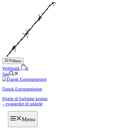
Hop
til
indhold
Menu
Webbutik
0
Søg
Dansk Europamission
Hjælp til forfulgte kristne
– evangeliet til unåede
Menu