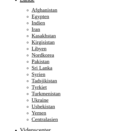
Afghanistan
Egypten
Indien
Iran
Kasakhstan
Kirgisistan
Libyen
Nordkorea
Pakistan
Sri Lanka
Syrien
Tadsjikistan
Tyrkiet
Turkmenistan
Ukraine
Usbekistan
Yemen
Centralasien
Videnscenter