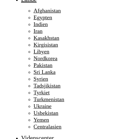
Afghanistan
Egypten
Indien
Iran
Kasakhstan
Kirgisistan
Libyen
Nordkorea
Pakistan
Sri Lanka
Syrien
Tadsjikistan
Tyrkiet
Turkmenistan
Ukraine
Usbekistan
Yemen
Centralasien
Videnscenter