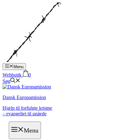
Hop
til
indhold
Menu
Webbutik
0
Søg
Dansk Europamission
Hjælp til forfulgte kristne
– evangeliet til unåede
Menu