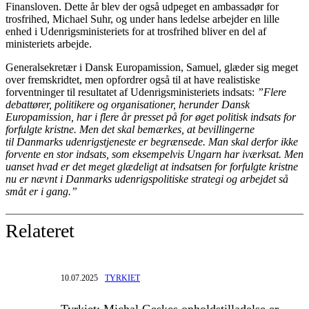
Finansloven. Dette år blev der også udpeget en ambassadør for
trosfrihed, Michael Suhr, og under hans ledelse arbejder en lille
enhed i Udenrigsministeriets for at trosfrihed bliver en del af
ministeriets arbejde.
Generalsekretær i Dansk Europamission, Samuel, glæder sig meget
over fremskridtet, men opfordrer også til at have realistiske
forventninger til resultatet af Udenrigsministeriets indsats:
”Flere
debattører, politikere og organisationer, herunder Dansk
Europamission, har i flere år presset på for øget politisk indsats for
forfulgte kristne. Men det skal bemærkes, at bevillingerne
til Danmarks udenrigstjeneste er begrænsede. Man skal derfor ikke
forvente en stor indsats, som eksempelvis Ungarn har iværksat. Men
uanset hvad er det meget glædeligt at indsatsen for forfulgte kristne
nu er nævnt i Danmarks udenrigspolitiske strategi og arbejdet så
småt er i gang.”
Relateret
10.07.2025
TYRKIET