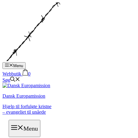
Hop
til
indhold
Menu
Webbutik
0
Søg
Dansk Europamission
Hjælp til forfulgte kristne
– evangeliet til unåede
Menu