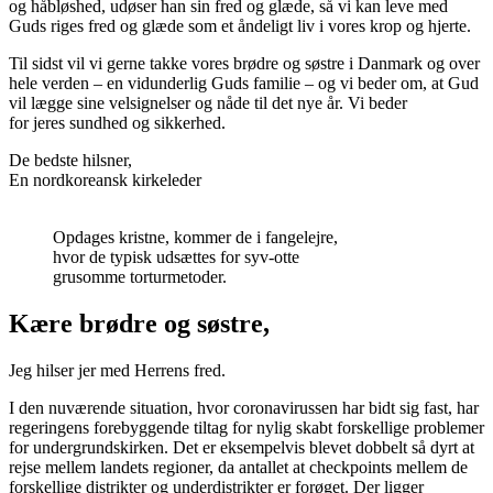
og håbløshed
,
udøser han sin fred og glæde, så
vi kan leve med
Guds riges fred og glæde som et åndeligt liv i vores krop og hjerte.
Til sidst vil vi gerne takke vores brødre og søstre i Danmark og over
hele verden – en vidunderlig Guds familie – og vi beder om, at Gud
vil lægge sine velsignelser og nåde til d
e
t nye år. Vi beder
for
jeres
sundhed og sikkerhed.
De bedste hilsner,
En nordkoreansk kirkeleder
Opdages kristne, kommer de i fangelejre,
hvor de typisk udsættes for syv-otte
grusomme torturmetoder.
Kære br
ødre
og
søs
tre
,
Jeg hilser
jer
med Herrens fred.
I den nuværende situation, hvor coronavirussen har bidt sig fast, har
regeringens forebyggende tiltag for nylig skabt forskellige problemer
for undergrundskirken. Det er eksempelvis blevet dobbelt så dyrt at
rejse mellem landets regioner, da antallet at checkpoints mellem de
forskellige distrikter og underdistrikter er forøget. Der ligger