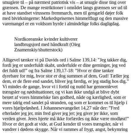
smuglere til – på nærmest patriotisk vis – at smugle disse
ting
over
grænsen. De mange restriktioner i området langs grænsen ser ud til
at have standset virussens fremmarch, men til gengæld døjer folk
med bivirkningerne: Markedsprisernes himmelflugt og den massive
varemangel er en voldsom byrde
i
almindelige folks dagligdag.
Nordkoreanske kvinder kultiverer
landbrugsjord med håndkraft (Oleg
Znamenskiy/shutterstock)
Alligevel tænker vi på Davids ord i Salme 139,14: ”Jeg takker dig,
fordi jeg er underfuldt skabt, underfulde er dine gerninger, jeg ved
det fuldt ud!” og fra Salme 139,17-18: ”Hvor er dine tanker
dyrebare for mig, hvor stor er dog summen af dem, Gud! Tæller jeg
dem, er de flere end sandet, bliver jeg færdig, er jeg stadig hos dig.”
Vi mindes de gange, hvor vi i fortid og nutid har gennemlevet
trængsler og nødsituationer, og vi kan ikke undgå at blive dybt
berørt af vores himmelske fars godhed, nåde og kærlighed, som er
mere talrig end sandet på stranden, og som er kommet os til hjælp i
vores hjælpeløshed. I Johannesevangeliet 14,27 står der: ”Fred
efterlader jeg jer, min fred giver jeg jer; jeg giver jer ikke, som
verden giver. Jeres hjerte må ikke forfærdes og ikke være modløst!”
Hvor er det godt at vide, at Gud kender til vores trængsler, når vi
vandrer i dødens skygge. Når vi rammes af frygt, angst, bekymring