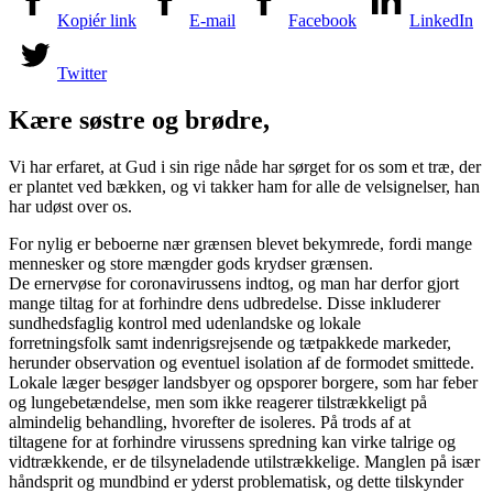
Kopiér link
E-mail
Facebook
LinkedIn
Twitter
Kære
søst
re
og br
ødre
,
Vi har erfaret, at Gud i sin rige nåde har sørget for os som et træ, der
er plantet ved bækken, og vi takker ham for alle de velsignelser, han
har udøst over o
s
.
For nylig er beboerne nær grænsen blevet
bekymrede
, fordi
mange
mennesker og store mængder gods krydser grænsen
.
D
e
er
nervøse
for
coronavirussen
s
indtog, og man har derfor gjort
mange tiltag for at forhindre dens udbredelse. Disse inkluderer
sundhedsfaglig kontrol med udenlandske og lokale
forretningsfolk
samt
indenrigsrejsende og tætpakkede markeder,
herunder observation og eventuel isolation af
de
formodet smittede.
Lokale læger besøger landsbyer og opsporer borgere, som har feber
og lungebetændelse, men som ikke reagerer tilstrækkeligt på
almindelig behandling, hvorefter
de
isoleres. På trods af at
tiltagene
for at forhindre virussens spredning
kan virke talrige og
vidtrækkende, er de tilsyneladende utilstrækkelige.
Manglen på især
håndsprit og mundbind er yderst problematisk, og dette tilskynder