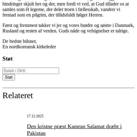
hindringer skjult her og der, men fordi vi ved, at
Gud
tillader os at
samles som ét legeme, der deler troen i fællesskab, vandrer vi
fremad som en pilgrim, der tillidsfuldt følger
Herren
.
Først og fremmest takker vi
jer
og vores brødre og søstre i Danmark,
Rusland og resten af verden. Guds nåde og velsignelser er talrige.
De bedste hilsner,
En nordkoreansk kirkeleder
Støt
Relateret
17.12.2025
Den kristne præst Kamran Salamat dræbt i
Pakistan