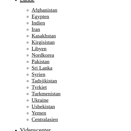
Afghanistan
Egypten
Indien
Iran
Kasakhstan
Kirgisistan
Libyen
Nordkorea
Pakistan
Sri Lanka
Syrien
Tadsjikistan
Tyrkiet
Turkmenistan
Ukraine
Usbekistan
Yemen
Centralasien
Videnscenter