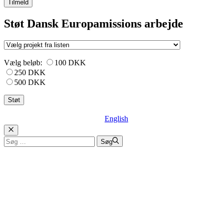
Tilmeld
Støt Dansk Europamissions arbejde
Vælg beløb:
100 DKK
250 DKK
500 DKK
English
Luk
Søg
Søg
efter: