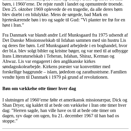
børn
,
i 1960’erne
. De
rejste
rundt i
landet og opmuntrede troende.
Den 25. oktober 1969
oplevede de en
tragedie
, da alle deres børn
blev dræbt i
en bilulykke.
Mens de
sørgede
,
bad
Mark
en
hjerteskærende
bøn i
tro
og sagde til Gud: ”
Vi planter tre frø for en
høst i Iran.
”
Fra Danmark var blandt and
re
Leif Munksgaard
fra 1975
udsendt af
Det Danske Missionsselskab til Isfahan sammen med sin hustru Lis
og deres fire børn. Leif Munksgaard arbejde
de
i
en
boghand
el, hvor
der bl.a. blev solgt bibler og kristne bøger,
og var med til at udbygge
Irans Litteraturselskab i Teh
e
ran, Isfahan, Shiraz, Kerman og
Ahwaz. Lis var engageret i den anglikanske kirkes
søndagsskolearbejde.
Kirkens præster var konvertitter med
forskellige ba
g
grunde
–
islam, jødedom og
zara
thustrisme
.
Familien
vendte hjem til Danmark i 1979 på grund af revolutionen.
Bøn om vækkelse otte timer hver dag
I slutningen af ​​1960’erne
følte
et
amerikan
sk
missionærpar, Dick og
Shan
Dryer
,
sig kaldet til at bede om vækkelse
i Iran
otte timer hver
dag: ”Herren sagde
,
han
ville have os til at bede otte timer om
dagen, syv
dage om ugen, fra 21. december 1967 til
han bad os
stoppe.”