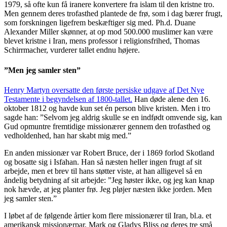
1979
,
så ofte
kun få iranere konverter
e
fra islam til den kristne tro
.
Men gennem deres trofasthed plantede de frø, som i dag bærer frugt
,
som forskningen ligefrem beskæftiger sig med.
Ph.d.
Duane
Alexander Miller skøn
ner
,
at op mod 500.000 muslimer kan være
blevet kristne i Iran, mens professor i religionsfrihed, Thomas
Schirrmacher
, vurderer
tallet endnu højere.
”
Men jeg samler sten
”
Henry Martyn oversatte den første
persiske
udgave af Det
N
ye
Testamente i begyndelsen af ​​1800-tallet.
Han døde alene den 16.
oktober 1812
og
havde
kun
set
é
n person
blive kristen
. M
en
i
tro
sagde han: ”Selvom jeg aldrig skulle se en
indfødt omvende sig
, kan
Gud
opmuntre fremtidige missionærer gennem
den
trofasthed og
vedholdenhed
,
han har skabt mig med
.”
En anden missionær var R
obert Bruce
, der
i 1869
forlod Skotland
og bosatte sig i I
sfahan. Han så
næsten heller ingen
frugt af
sit
arbejde
, men et brev
til
hans
støtter
viste, at han
alligevel
så en
åndelig betydning af sit arbejde
:
”
Jeg høster ikke
,
og jeg kan knap
nok hævde, at jeg planter frø. Jeg pløjer næsten ikke jorden. Men
jeg samler sten.”
I løbet af de
følgende
årtier
kom flere
missionærer til Iran
,
bl.a.
et
amerikansk missionærpar, Mark og Gladys
Bliss
og
deres tre små