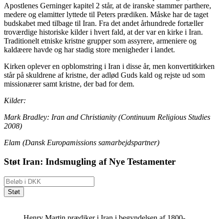
Apostlenes Gerninger kapitel 2 står, at de iranske stammer
parthere
,
medere
og elamitter
lyttede til Peters prædiken. Måske har de taget
budskabet
med
tilbage til Iran
. F
ra det andet århundrede fortæller
troværdige historiske kilder
i hvert fald
, at der var en kirke i Iran.
Traditionelt etniske kristne grupper som assyrere, armeniere og
kaldæere
havde og har stadig store menigheder i landet.
K
irken
oplever
en opblomstring i Iran
i disse år
,
men
konvertitkirken
står på skuldrene af kristne
,
der adlød Guds kald og rejste ud som
missionærer samt kristne
,
der
bad for dem
.
Kilder:
Mark Bradley: Iran and Christianity (Continuum Religious Studies
2008)
Elam (Dansk Europamissions samarbejdspartner)
Støt Iran: Indsmugling af Nye Testamenter
Henry Martin prædiker i Iran i begyndelsen af 1800-