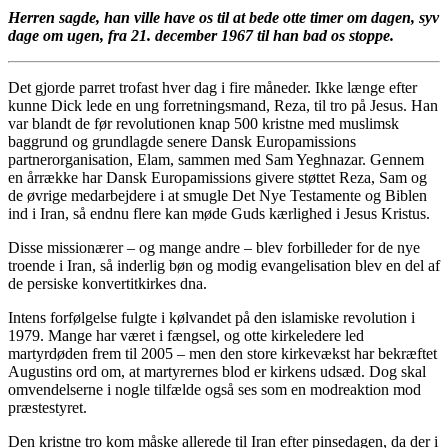
Herren sagde,
han ville have os til at bede otte timer om dagen, syv
dage om ugen, fra 21. december 1967 til han bad os stoppe.
De
t
gjorde
parret
trofast hver dag i fire
måneder
.
Ikke længe efter
kunne
Dick
lede
en ung
forretningsmand
, Reza,
til
tro på Jesus
. Han
var blandt de
før revolutionen
knap 500 kristne med muslimsk
baggrund og
grundlagde
senere
Dansk Europamissions
partner
organisation
,
Elam
, sammen
med Sam
Yeghnazar
.
Gennem
en årrække har Dansk Europamissions givere støttet Reza
,
Sam
og
de
øvrige
medarbejdere i
at smugle Det Nye Testamente og
B
ible
n
ind i Iran, så endnu flere kan møde Guds kærlighed i Jesus Kristus.
Disse missionærer – og mange andre – blev forbilleder for de nye
troende i Iran, så
inderlig
bøn og modig
evangelis
ation
blev en del af
de persisk
e
konvertitkirkes dna.
I
ntens forfølgelse fulgte
i kølvandet på
den islamiske revolution i
1979
. Mange har været i fængsel
,
og otte kirkeledere
le
d
martyrdøden
frem til 2005
–
men
den store
kirkevækst har bekræftet
Augustins ord om, at martyrernes blod er kirkens udsæd
. Dog skal
omvendelserne
i nogle tilfælde også ses som en modreaktion mod
præstestyret
.
D
e
n kristne tro
kom
måske allerede
til Iran efter pinsedagen, da der i