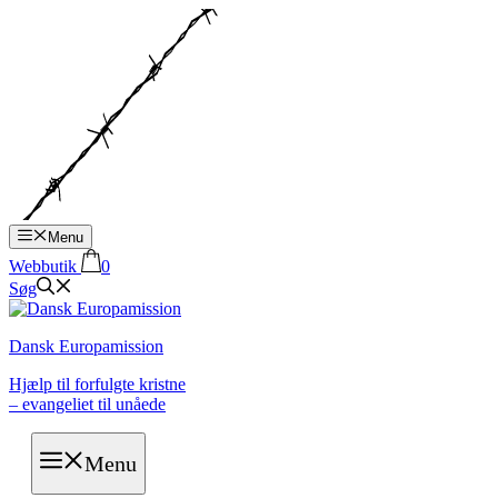
Hop
til
indhold
Menu
Webbutik
0
Søg
Dansk Europamission
Hjælp til forfulgte kristne
– evangeliet til unåede
Menu