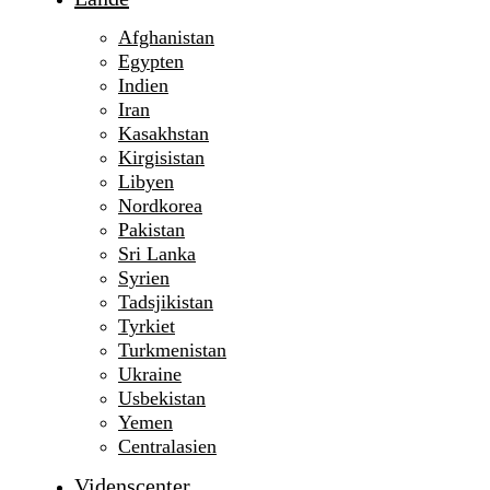
Afghanistan
Egypten
Indien
Iran
Kasakhstan
Kirgisistan
Libyen
Nordkorea
Pakistan
Sri Lanka
Syrien
Tadsjikistan
Tyrkiet
Turkmenistan
Ukraine
Usbekistan
Yemen
Centralasien
Videnscenter