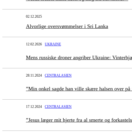
02.12.2025
Alvorlige oversvømmelser i Sri Lanka
12.02.2026
UKRAINE
Mens russiske droner angriber Ukraine: Vinterhjæ
28.11.2024
CENTRALASIEN
”Min onkel sagde han ville skære halsen over p
17.12.2024
CENTRALASIEN
”Jesus læger mit hjerte fra al smerte og forkastel