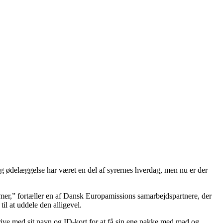
d og ødelæggelse har været en del af syrernes hverdag, men nu er der
mer,” fortæller en af Dansk Europamissions samarbejdspartnere, der
il at uddele den alligevel.
ive med sit navn og ID-kort for at få sin ene pakke med mad og