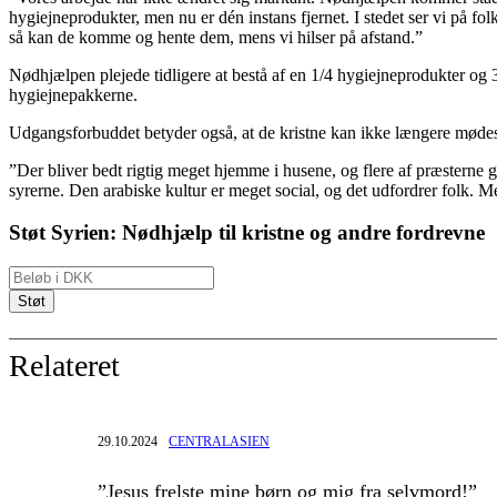
hygiejneprodukter, men nu er dén instans fjernet. I stedet ser vi på fol
så kan de komme og hente dem, mens vi hilser på afstand.”
Nødhjælpen plejede tidligere at bestå af en 1/4 hygiejneprodukter og 3
hygiejnepakkerne.
Udgangsforbuddet betyder også, at de kristne kan ikke længere mødes 
”Der bliver bedt rigtig meget hjemme i husene, og flere af præsterne g
syrerne. Den arabiske kultur er meget social, og det udfordrer fol
Støt Syrien: Nødhjælp til kristne og andre fordrevne
Relateret
29.10.2024
CENTRALASIEN
”Jesus frelste mine børn og mig fra selvmord!”