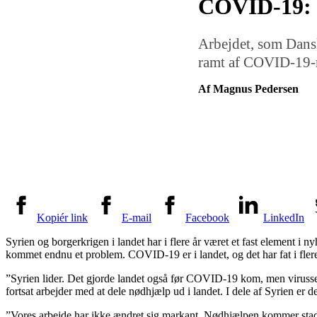
COVID-19: 
Arbejdet, som Dansk
ramt af COVID-19-re
Af Magnus Pedersen
Kopiér link
E-mail
Facebook
LinkedIn
Syrien og borgerkrigen i landet har i flere år været et fast element i
kommet endnu et problem. COVID-19 er i landet, og det har fat i flere 
”Syrien lider. Det gjorde landet også før COVID-19 kom, men virusse
fortsat arbejder med at dele nødhjælp ud i landet. I dele af Syrien er d
”Vores arbejde har ikke ændret sig markant. Nødhjælpen kommer stadi