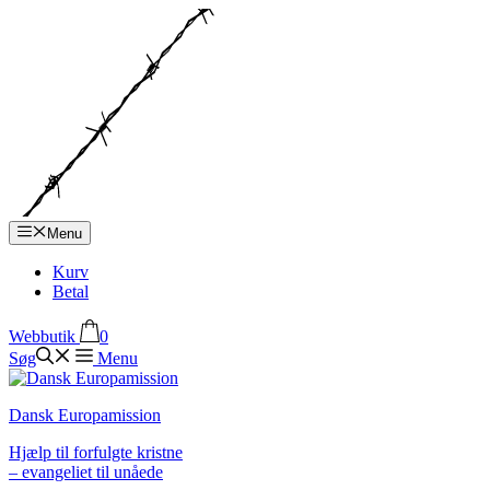
Hop
til
indhold
Menu
Kurv
Betal
Webbutik
0
Søg
Menu
Dansk Europamission
Hjælp til forfulgte kristne
– evangeliet til unåede