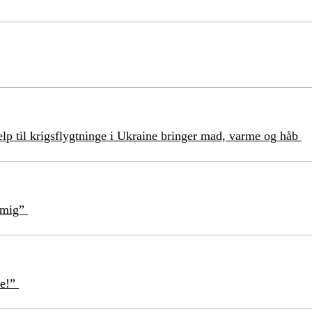
lp til krigsflygtninge i Ukraine bringer mad, varme og håb
å mig”
se!”