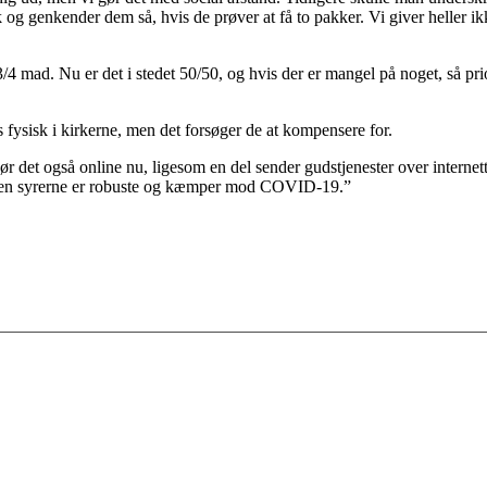
k og genkender dem så, hvis de prøver at få to pakker. Vi giver heller ik
/4 mad. Nu er det i stedet 50/50, og hvis der er mangel på noget, så pri
fysisk i kirkerne, men det forsøger de at kompensere for.
ør det også online nu, ligesom en del sender gudstjenester over interne
k. Men syrerne er robuste og kæmper mod COVID-19.”