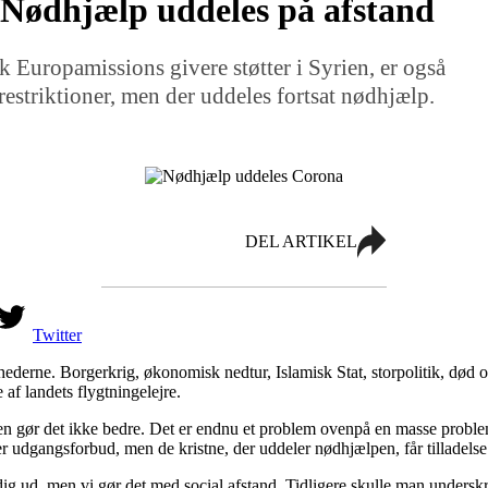
Nødhjælp uddeles på afstand
 Europamissions givere støtter i Syrien, er også
striktioner, men der uddeles fortsat nødhjælp.
DEL ARTIKEL
Twitter
 nyhederne. Borgerkrig, økonomisk nedtur, Islamisk Stat, storpolitik, dø
af landets flygtningelejre.
n gør det ikke bedre. Det er endnu et problem ovenpå en masse proble
er udgangsforbud, men de kristne, der uddeler nødhjælpen, får tilladelse t
g ud, men vi gør det med social afstand. Tidligere skulle man underskr