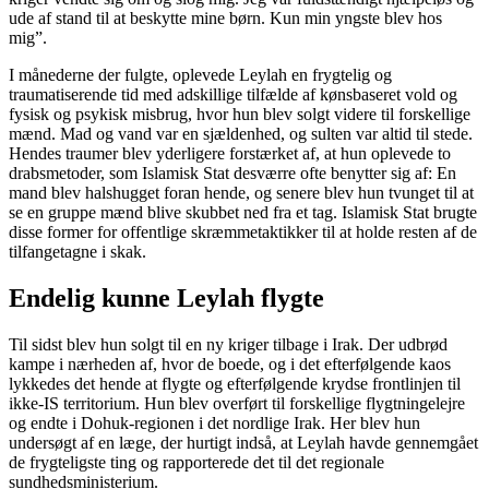
ude af stand til at beskytte mine børn. Kun min yngste blev hos
mig”.
I månederne der fulgte, oplevede Leylah en frygtelig og
traumatiserende tid med adskillige tilfælde af kønsbaseret vold og
fysisk og psykisk misbrug, hvor hun blev solgt videre til forskellige
mænd. Mad og vand var en sjældenhed, og sulten var altid til stede.
Hendes traumer blev yderligere forstærket af, at hun oplevede to
drabsmetoder, som Islamisk Stat desværre ofte benytter sig af: En
mand blev halshugget foran hende, og senere blev hun tvunget til at
se en gruppe mænd blive skubbet ned fra et tag. Islamisk Stat brugte
disse former for offentlige skræmmetaktikker til at holde resten af de
tilfangetagne i skak.
Endelig kunne Leylah flygte
Til sidst blev hun solgt til en ny kriger tilbage i Irak. Der udbrød
kampe i nærheden af, hvor de boede, og i det efterfølgende kaos
lykkedes det hende at flygte og efterfølgende krydse frontlinjen til
ikke-IS territorium. Hun blev overført til forskellige flygtningelejre
og endte i Dohuk-regionen i det nordlige Irak. Her blev hun
undersøgt af en læge, der hurtigt indså, at Leylah havde gennemgået
de frygteligste ting og rapporterede det til det regionale
sundhedsministerium.