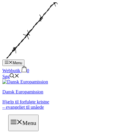
Hop
til
indhold
Menu
Webbutik
0
Søg
Dansk Europamission
Hjælp til forfulgte kristne
– evangeliet til unåede
Menu