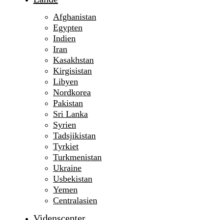
Afghanistan
Egypten
Indien
Iran
Kasakhstan
Kirgisistan
Libyen
Nordkorea
Pakistan
Sri Lanka
Syrien
Tadsjikistan
Tyrkiet
Turkmenistan
Ukraine
Usbekistan
Yemen
Centralasien
Videnscenter