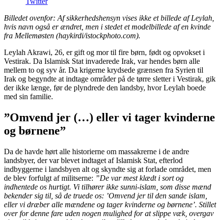
Twitter
Billedet ovenfor: Af sikkerhedshensyn vises ikke et billede af Leylah,
hvis navn også er ændret, men i stedet et modelbillede af en kvinde
fra Mellemøsten (haykirdi/istockphoto.com).
Leylah Akrawi, 26, er gift og mor til fire børn, født og opvokset i
Vestirak. Da Islamisk Stat invaderede Irak, var hendes børn alle
mellem to og syv år. Da krigerne krydsede grænsen fra Syrien til
Irak og begyndte at indtage områder på de tørre sletter i Vestirak, gik
der ikke længe, før de plyndrede den landsby, hvor Leylah boede
med sin familie.
”Omvend jer (…) eller vi tager kvinderne
og børnene”
Da de havde hørt alle historierne om massakrerne i de andre
landsbyer, der var blevet indtaget af Islamisk Stat, efterlod
indbyggerne i landsbyen alt og skyndte sig at forlade området, men
de blev forfulgt af militserne:
”De var mest klædt i sort og
indhentede os hurtigt. Vi tilhører ikke sunni-islam, som disse mænd
bekender sig til, så de truede os: ’Omvend jer til den sande islam,
eller vi dræber alle mændene og tager kvinderne og børnene’.
Stillet
over for denne fare uden nogen mulighed for at slippe væk, overgav