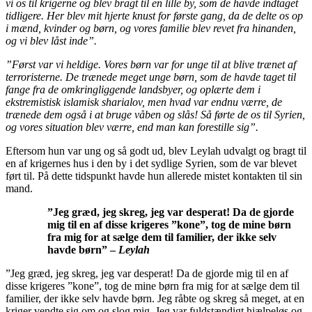
vi os til krigerne og blev bragt til en lille by, som de havde indtaget
tidligere. Her blev mit hjerte knust for første gang, da de delte os op
i mænd, kvinder og børn, og vores familie blev revet fra hinanden,
og vi blev låst inde”.
”Først var vi heldige. Vores børn var for unge til at blive trænet af
terroristerne. De trænede meget unge børn, som de havde taget til
fange fra de omkringliggende landsbyer, og oplærte dem i
ekstremistisk islamisk sharialov, men hvad var endnu værre, de
trænede dem også i at bruge våben og slås! Så førte de os til Syrien,
og vores situation blev værre, end man kan forestille sig”.
Eftersom hun var ung og så godt ud, blev Leylah udvalgt og bragt til
en af krigernes hus i den by i det sydlige Syrien, som de var blevet
ført til. På dette tidspunkt havde hun allerede mistet kontakten til sin
mand.
”Jeg græd, jeg skreg, jeg var desperat! Da de gjorde
mig til en af disse krigeres ”kone”, tog de mine børn
fra mig for at sælge dem til familier, der ikke selv
havde børn” –
Leylah
”Jeg græd, jeg skreg, jeg var desperat! Da de gjorde mig til en af
disse krigeres ”kone”, tog de mine børn fra mig for at sælge dem til
familier, der ikke selv havde børn. Jeg råbte og skreg så meget, at en
kriger vendte sig om og slog mig. Jeg var fuldstændigt hjælpeløs og