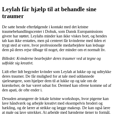
Leylah får hjælp til at behandle sine
traumer
De satte hende efterfølgende i kontakt med det kristne
traumebehandlingscenter i Dohuk, som Dansk Europamissions
givere har støttet. Leylahs minder kan ikke viskes bort, og hendes
tab kan ikke erstattes, men på centeret får kvinderne med tiden et
trygt sted at være, hvor professionelle medarbejdere kan ledsage
dem på deres rejse tilbage til noget, der minder om et normalt liv.
Billedet: Kvinderne bearbejder deres traumer ved at tegne og
udfolde sig kreativt.
Lidt efter lidt begynder kvinder som Leylah at lukke op og udtrykke
deres traumer. De får mulighed for at tale med uddannede
sjælesørgere, som hjælper dem til at lukke op og tale om de
krænkelser, de har været udsat for. Dermed kan ofrene komme ud af
den apati, de ofte ender i.
Desuden arrangerer de lokale kristne workshops, hvor pigerne kan
lave håndværk og arbejde kreativt med eksempelvis broderi og
hækling, og de lærer at strikke og lægge makeup. De kan også lære
at male og lave smykker. At arbejde med hænderne tjener to formål.