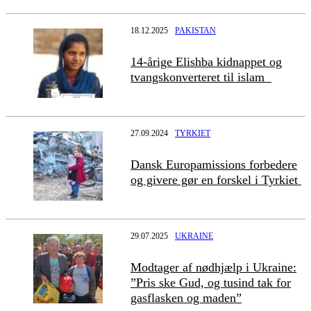
18.12.2025
PAKISTAN
14-årige Elishba kidnappet og
tvangskonverteret til islam
27.09.2024
TYRKIET
Dansk Europamissions forbedere
og givere gør en forskel i Tyrkiet
29.07.2025
UKRAINE
Modtager af nødhjælp i Ukraine:
”Pris ske Gud, og tusind tak for
gasflasken og maden”