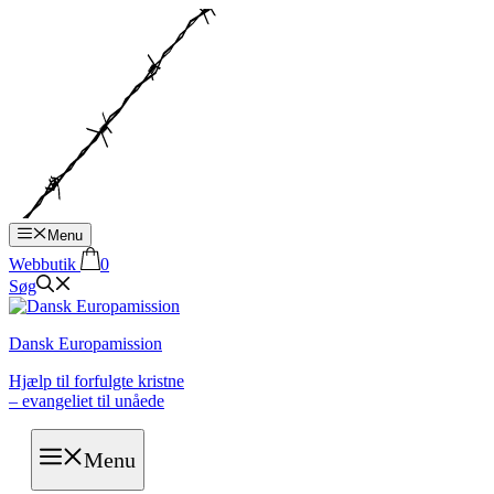
Hop
til
indhold
Menu
Webbutik
0
Søg
Dansk Europamission
Hjælp til forfulgte kristne
– evangeliet til unåede
Menu