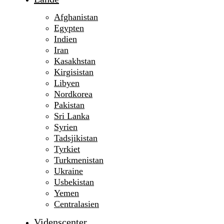
Afghanistan
Egypten
Indien
Iran
Kasakhstan
Kirgisistan
Libyen
Nordkorea
Pakistan
Sri Lanka
Syrien
Tadsjikistan
Tyrkiet
Turkmenistan
Ukraine
Usbekistan
Yemen
Centralasien
Videnscenter