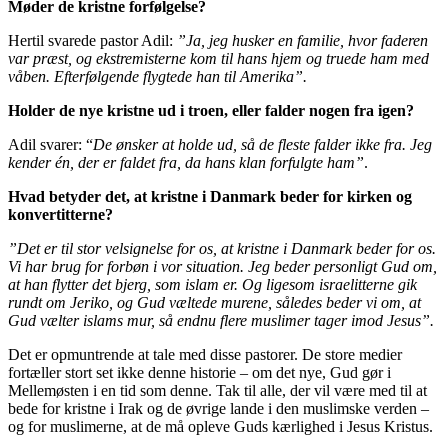
Møder de kristne forfølgelse?
Hertil svarede pastor Adil:
”Ja, jeg husker en familie, hvor faderen
var præst, og ekstremisterne kom til hans hjem og truede ham med
våben. Efterfølgende flygtede han til Amerika”.
Holder de nye kristne ud i troen, eller falder nogen fra igen?
Adil svarer: “
De ønsker at holde ud, så de fleste falder ikke fra. Jeg
kender én, der er faldet fra, da hans klan forfulgte ham”
.
Hvad betyder det, at kristne i Danmark beder for kirken og
konvertitterne?
”Det er til stor velsignelse for os, at kristne i Danmark beder for os.
Vi har brug for forbøn i vor situation. Jeg beder personligt Gud om,
at han flytter det bjerg, som islam er. Og ligesom israelitterne gik
rundt om Jeriko, og Gud væltede murene, således beder vi om, at
Gud vælter islams mur, så endnu flere muslimer tager imod Jesus”.
Det er opmuntrende at tale med disse pastorer. De store medier
fortæller stort set ikke denne historie – om det nye, Gud gør i
Mellemøsten i en tid som denne. Tak til alle, der vil være med til at
bede for kristne i Irak og de øvrige lande i den muslimske verden –
og for muslimerne, at de må opleve Guds kærlighed i Jesus Kristus.