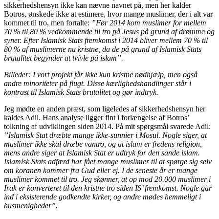
sikkerhedshensyn ikke kan nævne navnet på, men her kalder
Botros, ønskede ikke at estimere, hvor mange muslimer, der i alt var
kommet til tro, men fortalte:
”Før 2014 kom muslimer for mellem
70 % til 80 % vedkommende til tro på Jesus på grund af drømme og
syner. Efter Islamisk Stats fremkomst i 2014 bliver mellem 70 % til
80 % af muslimerne nu kristne, da de på grund af Islamisk Stats
brutalitet begynder at tvivle på islam”.
Billeder: I vort projekt får ikke kun kristne nødhjælp, men også
andre minoriteter på flugt. Disse kærlighedshandlinger står i
kontrast til Islamisk Stats brutalitet og gør indtryk.
Jeg mødte en anden præst, som ligeledes af sikkerhedshensyn her
kaldes Adil. Hans analyse ligger fint i forlængelse af Botros’
tolkning af udviklingen siden 2014. På mit spørgsmål svarede Adil:
”Islamisk Stat dræbte mange ikke-sunnier i Mosul. Nogle siger, at
muslimer ikke skal dræbe vantro, og at islam er fredens religion,
mens andre siger at Islamisk Stat er udtryk for den sande islam.
Islamisk Stats adfærd har fået mange muslimer til at spørge sig selv
om koranen kommer fra Gud eller ej. I de seneste år er mange
muslimer kommet til tro. Jeg skønner, at op mod 20.000 muslimer i
Irak er konverteret til den kristne tro siden IS’ fremkomst. Nogle går
ind i eksisterende godkendte kirker, og andre mødes hemmeligt i
husmenigheder”.