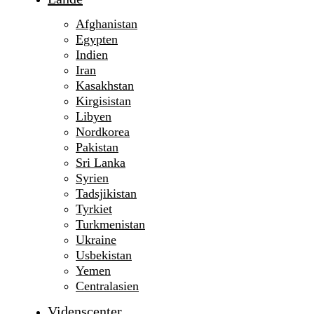
Afghanistan
Egypten
Indien
Iran
Kasakhstan
Kirgisistan
Libyen
Nordkorea
Pakistan
Sri Lanka
Syrien
Tadsjikistan
Tyrkiet
Turkmenistan
Ukraine
Usbekistan
Yemen
Centralasien
Videnscenter