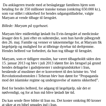
Da anklageren truede med at beslaglægge familiens hjem som
betaling for de 350 millioner iranske toman (omkring 650.000 kr.),
som var stillet i sikkerhed for hendes udgangstilladelse, valgte
Maryam at vende tilbage til fængslet.
Billede: Maryam på sygehuset.
Maryam blev midlertidigt løsladt fra Evin-fængslet af medicinske
årsager den 6. juni efter en sultestrejke, som hun havde påbegyndt
den 26. maj. Familie og venner er taknemmelige for, at Maryam fik
lægehjælp og mulighed for at tilbringe dyrebar tid derhjemme.
Hendes helbred var forbedret, da hun tog tilbage til fængslet.
Maryam, som er tidligere muslim, har været tilbageholdt siden den
15. januar 2013 og blev i juli 2013 idømt fire års fængsel på grund
hendes deltagelse i gudstjenester i undergrundskirker i Iran,
bestående af muslimer der er konverteret til den kristne tro. Ved
Revolutionsdomstolen i Teheran blev hun dømt for “Propaganda
mod det islamiske regime og undergravelse af statens sikkerhed”.
Bed for hendes helbred, for adgang til lægehjælp, når det er
nødvendigt, og for at hun må blive løsladt før tid.
Du kan sende flere bibler til Iran nu. Det koster omkring 80 kroner
at sikre at en bibel smugles ind i Iran.