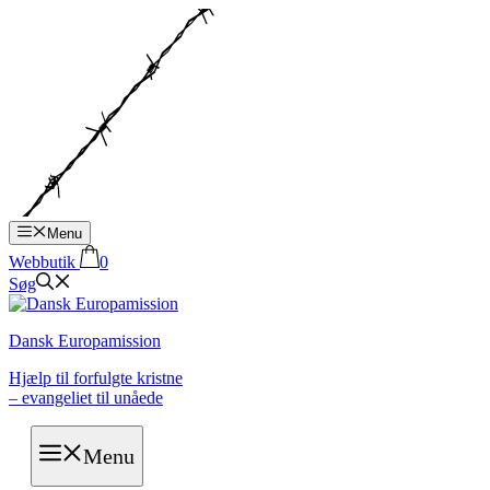
Hop
til
indhold
Menu
Webbutik
0
Søg
Dansk Europamission
Hjælp til forfulgte kristne
– evangeliet til unåede
Menu