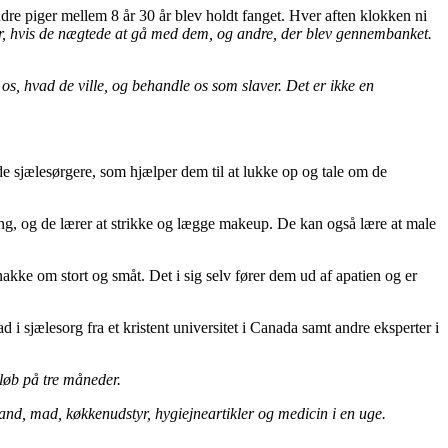
ndre piger mellem 8 år 30 år blev holdt fanget. Hver aften klokken ni
r, hvis de nægtede at gå med dem, og andre
,
der blev gennembanket.
os, hvad de ville, og behandle os som slaver. Det er ikke en
de sjælesørgere, som hjælper dem til at lukke op og tale om de
g, og de lærer at strikke og lægge makeup. De kan også lære at male
akke om stort og småt. Det i sig selv fører dem ud af apatien og er
 i sjælesorg fra et kristent universitet i Canada samt andre eksperter i
rløb på tre måneder.
 vand, mad, køkkenudstyr, hygiejneartikler og medicin i en uge.