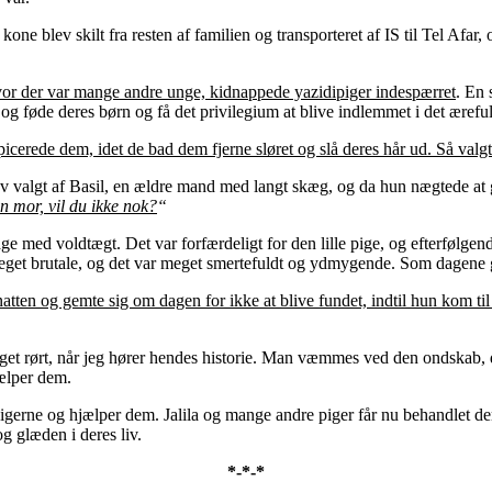
kone blev skilt fra resten af familien og transporteret af IS til Tel Afa
n, hvor der var mange andre unge, kidnappede yazidipiger indespærret
. En 
r og føde deres børn og få det privilegium at blive indlemmet i det ærefu
erede dem, idet de bad dem fjerne sløret og slå deres hår ud. Så valgte
lev valgt af Basil, en ældre mand med langt skæg, og da hun nægtede a
n mor, vil du ikke nok?
“
e med voldtægt. Det var forfærdeligt for den lille pige, og efterfølgende
eget brutale, og det var meget smertefuldt og ydmygende. Som dagene 
tten og gemte sig om dagen for ikke at blive fundet, indtil hun kom til 
r meget rørt, når jeg hører hendes historie. Man væmmes ved den ondskab, 
jælper dem.
pigerne og hjælper dem. Jalila og mange andre piger får nu behandlet de
g glæden i deres liv.
*-*-*