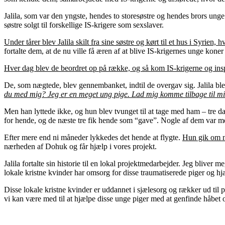
Jalila, som var den yngste, hendes to storesøstre og hendes brors unge 
søstre solgt til forskellige IS-krigere som sexslaver.
Under tårer blev Jalila skilt fra sine søstre og kørt til et hus i Syrie
fortalte dem, at de nu ville få æren af at blive IS-krigernes unge kone
Hver dag blev de beordret op på række, og så kom IS-krigerne og inspic
De, som nægtede, blev gennembanket, indtil de overgav sig. Jalila b
du med mig? Jeg er en meget ung pige
.
Lad mig komme tilbage til mi
Men han lyttede ikke, og hun blev tvunget til at tage med ham – tre dag
for hende, og de næste tre fik hende som “gave”. Nogle af dem var m
Efter mere end ni måneder lykkedes det hende at flygte.
Hun gik om na
nærheden af Dohuk og får hjælp i vores projekt.
Jalila fortalte sin historie til en lokal projektmedarbejder. Jeg blive
lokale kristne kvinder har omsorg for disse traumatiserede piger og h
Disse lokale kristne kvinder er uddannet i sjælesorg og rækker ud til 
vi kan være med til at hjælpe disse unge piger med at genfinde håbet o