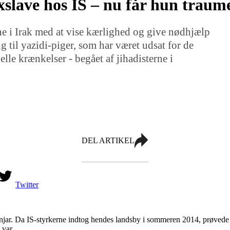
exslave hos IS – nu får hun trau
ne i Irak med at vise kærlighed og give nødhjælp
 til yazidi-piger, som har været udsat for de
lle krænkelser - begået af jihadisterne i
DEL ARTIKEL
Twitter
Sinjar. Da IS-styrkerne indtog hendes landsby i sommeren 2014, prøved
 var.