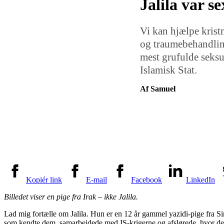
Jalila var s
Vi kan hjælpe krist
og traumebehandling
mest grufulde seksue
Islamisk Stat.
Af Samuel
Kopiér link
E-mail
Facebook
LinkedIn
Billedet viser en pige fra Irak – ikke Jalila.
Lad mig fortælle om Jalila. Hun er en 12 år gammel yazidi-pige fra 
som kendte dem, samarbejdede med IS-krigerne og afslørede, hvor de