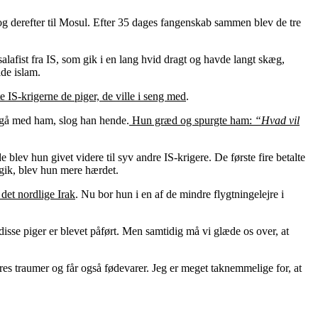
r, og derefter til Mosul. Efter 35 dages fangenskab sammen blev de tre
salafist fra IS, som gik i en lang hvid dragt og havde langt skæg,
lde islam.
 IS-krigerne de piger, de ville i seng med
.
t gå med ham, slog han hende.
Hun græd og spurgte ham:
“Hvad vil
 blev hun givet videre til syv andre IS-krigere. De første fire betalte
gik, blev hun mere hærdet.
det nordlige Irak
. Nu bor hun i en af de mindre flygtningelejre i
disse piger er blevet påført. Men samtidig må vi glæde os over, at
res traumer og får også fødevarer. Jeg er meget taknemmelige for, at