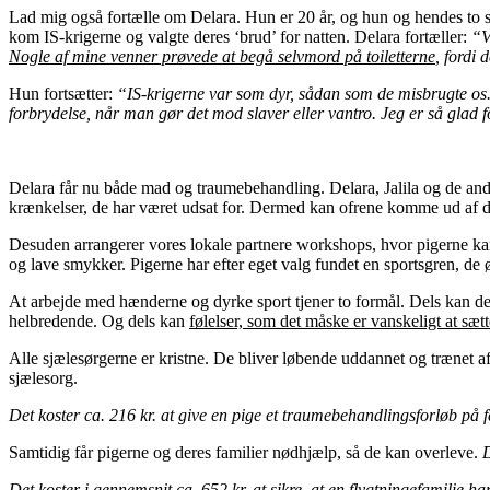
Lad mig også fortælle om Delara. Hun er 20 år, og hun og hendes to søs
kom IS-krigerne og valgte deres ‘brud’ for natten. Delara fortæller:
“V
Nogle af mine venner prøvede at begå selvmord på toiletterne
, fordi 
Hun fortsætter:
“IS-krigerne var som dyr, sådan som de misbrugte os. E
forbrydelse, når man gør det mod slaver eller vantro.
Jeg er så glad f
Delara får nu både mad og traumebehandling. Delara, Jalila og de andr
krænkelser, de har været udsat for. Dermed kan ofrene komme ud af den
Desuden arrangerer vores lokale partnere workshops, hvor pigerne ka
og lave smykker. Pigerne har efter eget valg fundet en sportsgren, de 
At arbejde med hænderne og dyrke sport tjener to formål. Dels kan det
helbredende. Og dels kan
følelser, som det måske er vanskeligt at sæ
Alle sjælesørgerne er kristne. De bliver løbende uddannet og trænet af 
sjælesorg.
Det koster ca. 216 kr. at give en pige et traumebehandlingsforløb på 
Samtidig får pigerne og deres familier nødhjælp, så de kan overleve.
D
Det koster i gennemsnit ca. 652 kr. at sikre, at en flygtningefamilie 