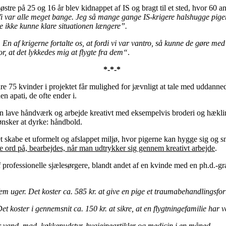
tre på 25 og 16 år blev kidnappet af IS og bragt til et sted, hvor 60 a
i var alle meget bange. Jeg så mange gange IS-krigere halshugge pige
de ikke kunne klare situationen længere”.
n af krigerne fortalte os, at fordi vi var vantro, så kunne de gøre med 
or, at det lykkedes mig at flygte fra dem
“
.
*-*-*
e 75 kvinder i projektet får mulighed for jævnligt at tale med uddanne
 apati, de ofte ender i.
n lave håndværk og arbejde kreativt med eksempelvis broderi og hæklin
ønsker at dyrke: håndbold.
 skabe et uformelt og afslappet miljø, hvor pigerne kan hygge sig og sn
tte ord på, bearbejdes, når man udtrykker sig gennem kreativt arbejde
.
professionelle sjælesørgere, blandt andet af en kvinde med en ph.d.-grad
fem uger. Det koster ca. 585 kr. at give en pige et traumabehandlingsfo
et koster i gennemsnit ca. 150 kr. at sikre, at en flygtningefamilie har
har vand, mad, køkkenudstyr, hygiejneartikler og medicin i en måned.