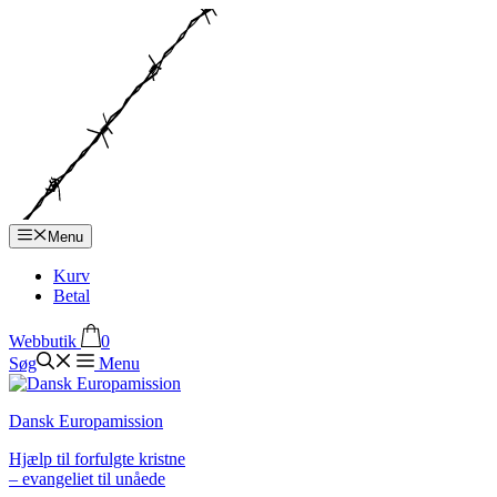
Hop
til
indhold
Menu
Kurv
Betal
Webbutik
0
Søg
Menu
Dansk Europamission
Hjælp til forfulgte kristne
– evangeliet til unåede