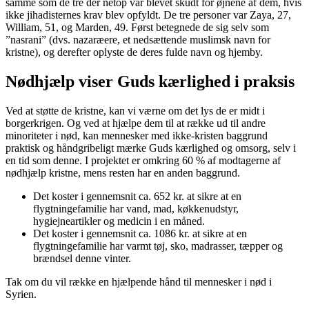
samme som de tre der netop var blevet skudt for øjnene af dem, hvis
ikke jihadisternes krav blev opfyldt. De tre personer var Zaya, 27,
William, 51, og Marden, 49. Først betegnede de sig selv som
”nasrani” (dvs. nazaræere, et nedsættende muslimsk navn for
kristne), og derefter oplyste de deres fulde navn og hjemby.
Nødhjælp viser Guds kærlighed i praksis
Ved at støtte de kristne, kan vi værne om det lys de er midt i
borgerkrigen. Og ved at hjælpe dem til at række ud til andre
minoriteter i nød, kan mennesker med ikke-kristen baggrund
praktisk og håndgribeligt mærke Guds kærlighed og omsorg, selv i
en tid som denne. I projektet er omkring 60 % af modtagerne af
nødhjælp kristne, mens resten har en anden baggrund.
Det koster i gennemsnit ca. 652 kr. at sikre at en
flygtningefamilie har vand, mad, køkkenudstyr,
hygiejneartikler og medicin i en måned.
Det koster i gennemsnit ca. 1086 kr. at sikre at en
flygtningefamilie har varmt tøj, sko, madrasser, tæpper og
brændsel denne vinter.
Tak om du vil række en hjælpende hånd til mennesker i nød i
Syrien.