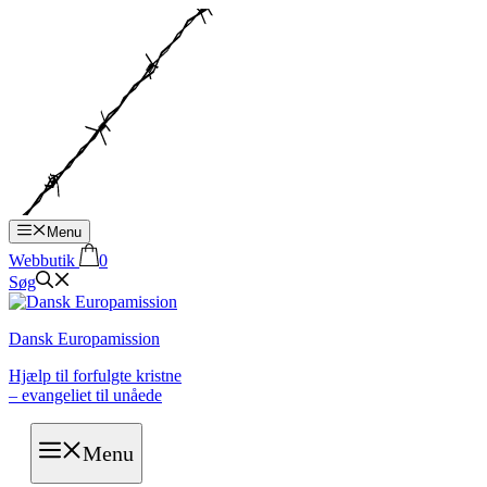
Hop
til
indhold
Menu
Webbutik
0
Søg
Dansk Europamission
Hjælp til forfulgte kristne
– evangeliet til unåede
Menu