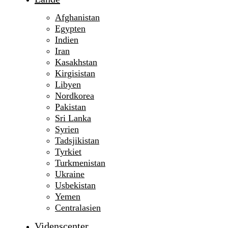
Afghanistan
Egypten
Indien
Iran
Kasakhstan
Kirgisistan
Libyen
Nordkorea
Pakistan
Sri Lanka
Syrien
Tadsjikistan
Tyrkiet
Turkmenistan
Ukraine
Usbekistan
Yemen
Centralasien
Videnscenter