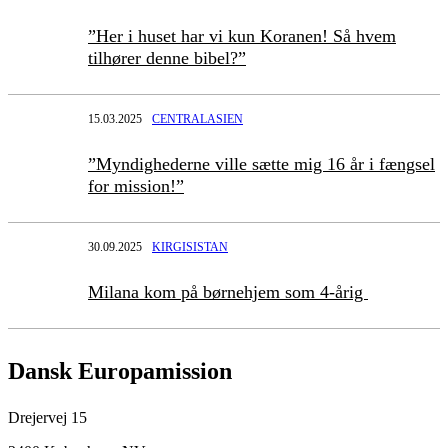
”Her i huset har vi kun Koranen! Så hvem
tilhører denne bibel?”
15.03.2025
CENTRALASIEN
”Myndighederne ville sætte mig 16 år i fængsel
for mission!”
30.09.2025
KIRGISISTAN
Milana kom på børnehjem som 4-årig
Dansk Europamission
Drejervej 15