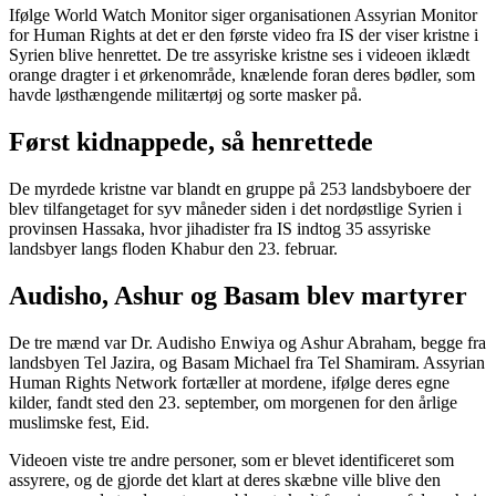
Ifølge World Watch Monitor siger organisationen Assyrian Monitor
for Human Rights at det er den første video fra IS der viser kristne i
Syrien blive henrettet. De tre assyriske kristne ses i videoen iklædt
orange dragter i et ørkenområde, knælende foran deres bødler, som
havde løsthængende militærtøj og sorte masker på.
Først kidnappede, så henrettede
De myrdede kristne var blandt en gruppe på 253 landsbyboere der
blev tilfangetaget for syv måneder siden i det nordøstlige Syrien i
provinsen Hassaka, hvor jihadister fra IS indtog 35 assyriske
landsbyer langs floden Khabur den 23. februar.
Audisho, Ashur og Basam blev martyrer
De tre mænd var Dr. Audisho Enwiya og Ashur Abraham, begge fra
landsbyen Tel Jazira, og Basam Michael fra Tel Shamiram. Assyrian
Human Rights Network fortæller at mordene, ifølge deres egne
kilder, fandt sted den 23. september, om morgenen for den årlige
muslimske fest, Eid.
Videoen viste tre andre personer, som er blevet identificeret som
assyrere, og de gjorde det klart at deres skæbne ville blive den