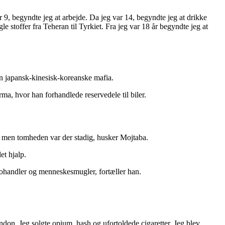
r 9, begyndte jeg at arbejde. Da jeg var 14, begyndte jeg at drikke
e stoffer fra Teheran til Tyrkiet. Fra jeg var 18 år begyndte jeg at
en japansk-kinesisk-koreanske mafia.
irma, hvor han forhandlede reservedele til biler.
ft, men tomheden var der stadig, husker Mojtaba.
et hjalp.
rkohandler og menneskesmugler, fortæller han.
don. Jeg solgte opium, hash og ufortoldede cigaretter. Jeg blev