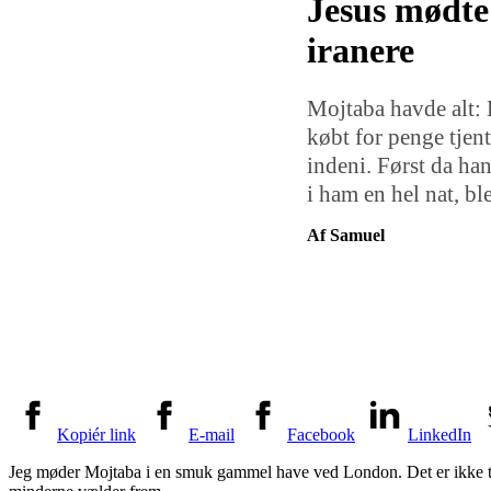
Jesus mødte
iranere
Mojtaba havde alt: 
købt for penge tjen
indeni. Først da ha
i ham en hel nat, bl
Af Samuel
Kopiér link
E-mail
Facebook
LinkedIn
Jeg møder Mojtaba i en smuk gammel have ved London. Det er ikke til a