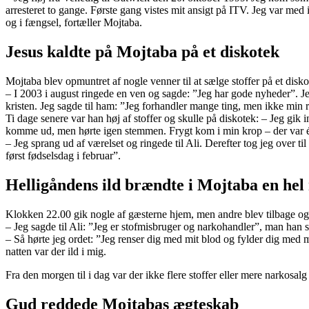
arresteret to gange. Første gang vistes mit ansigt på ITV. Jeg var med i
og i fængsel, fortæller Mojtaba.
Jesus kaldte på Mojtaba på et diskotek
Mojtaba blev opmuntret af nogle venner til at sælge stoffer på et disk
– I 2003 i august ringede en ven og sagde: ”Jeg har gode nyheder”. 
kristen. Jeg sagde til ham: ”Jeg forhandler mange ting, men ikke min r
Ti dage senere var han høj af stoffer og skulle på diskotek: – Jeg gik i
komme ud, men hørte igen stemmen. Frygt kom i min krop – der var én
– Jeg sprang ud af værelset og ringede til Ali. Derefter tog jeg over t
først fødselsdag i februar”.
Helligåndens ild brændte i Mojtaba en hel
Klokken 22.00 gik nogle af gæsterne hjem, men andre blev tilbage og 
– Jeg sagde til Ali: ”Jeg er stofmisbruger og narkohandler”, man han 
– Så hørte jeg ordet: ”Jeg renser dig med mit blod og fylder dig med 
natten var der ild i mig.
Fra den morgen til i dag var der ikke flere stoffer eller mere narkosalg 
Gud reddede Mojtabas ægteskab