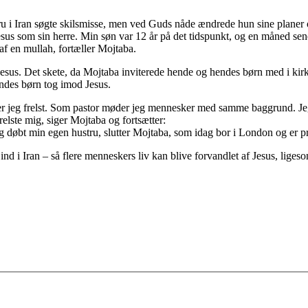
ru i Iran søgte skilsmisse, men ved Guds nåde ændrede hun sine planer og
Jesus som sin herre. Min søn var 12 år på det tidspunkt, og en måned sen
af en mullah, fortæller Mojtaba.
esus. Det skete, da Mojtaba inviterede hende og hendes børn med i kirk
ndes børn tog imod Jesus.
r jeg frelst. Som pastor møder jeg mennesker med samme baggrund. Jeg
elste mig, siger Mojtaba og fortsætter:
jeg døbt min egen hustru, slutter Mojtaba, som idag bor i London og er p
nd i Iran – så flere menneskers liv kan blive forvandlet af Jesus, liges