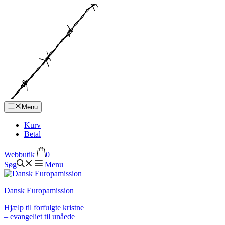
Hop
til
indhold
Menu
Kurv
Betal
Webbutik
0
Søg
Menu
Dansk Europamission
Hjælp til forfulgte kristne
– evangeliet til unåede