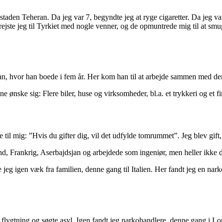
staden Teheran. Da jeg var 7, begyndte jeg at ryge cigaretter. Da jeg va
ejste jeg til Tyrkiet med nogle venner, og de opmuntrede mig til at smugl
pan, hvor han boede i fem år. Her kom han til at arbejde sammen med d
ne ønske sig: Flere biler, huse og virksomheder, bl.a. et trykkeri og et f
ie til mig: ”Hvis du gifter dig, vil det udfylde tomrummet”. Jeg blev gi
nd, Frankrig, Aserbajdsjan og arbejdede som ingeniør, men heller ikke d
 jeg igen væk fra familien, denne gang til Italien. Her fandt jeg en na
flygtning og søgte asyl. Igen fandt jeg narkohandlere, denne gang i Lon