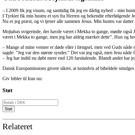
– I 2009 fik jeg visum, og samtidig fik jeg en dårlig nyhed – min hust
I Tyrkiet fik min hustru et syn fra Herren og bekendte efterfølgende 
Nu er jeg præst, og vi tjener alle sammen Jesus. Min hustru var datter 
Mojtabas svigerinde, der havde været i Mekka to gange, mødte også J
været i Mekka to gange, men jeg har aldrig mærket dette”. Hun og he
– Mange af mine venner er døde eller i fængsel, men ved Guds nåde e
sagde: ”Jeg var den største synder.” Det var jeg også, men Jesu nåde fr
– Jeg har indtil nu døbt mere end 120 farsitalende. Blandt andet har 
Dansk Europamissions givere sikrer, at tusindvis af bibeldele smulges i
Giv bibler til Iran nu:
Støt
Relateret