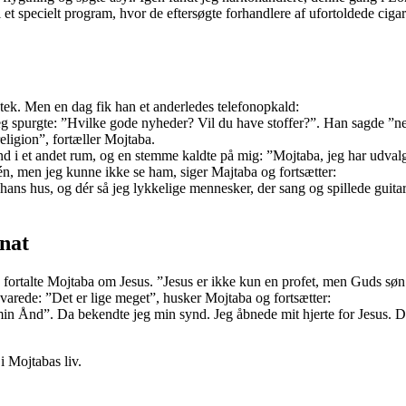
 et specielt program, hvor de eftersøgte forhandlere af ufortoldede cigar
otek. Men en dag fik han et anderledes telefonopkald:
Jeg spurgte: ”Hvilke gode nyheder? Vil du have stoffer?”. Han sagde ”n
eligion”, fortæller Mojtaba.
nd i et andet rum, og en stemme kaldte på mig: ”Mojtaba, jeg har udvalgt 
, men jeg kunne ikke se ham, siger Majtaba og fortsætter:
il hans hus, og dér så jeg lykkelige mennesker, der sang og spillede guit
 nat
fortalte Mojtaba om Jesus. ”Jesus er ikke kun en profet, men Guds søn 
svarede: ”Det er lige meget”, husker Mojtaba og fortsætter:
min Ånd”. Da bekendte jeg min synd. Jeg åbnede mit hjerte for Jesus. D
i Mojtabas liv.