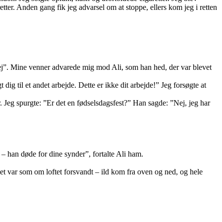
etter. Anden gang fik jeg advarsel om at stoppe, ellers kom jeg i retten
ej”. Mine venner advarede mig mod Ali, som han hed, der var blevet
dig til et andet arbejde. Dette er ikke dit arbejde!” Jeg forsøgte at
ar. Jeg spurgte: ”Er det en fødselsdagsfest?” Han sagde: ”Nej, jeg har
– han døde for dine synder”, fortalte Ali ham.
et var som om loftet forsvandt – ild kom fra oven og ned, og hele