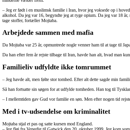
minderne vælder frem.
– Jeg er født i en muslimsk familie i Iran, hvor jeg voksede op i hoved
alkohol. Da jeg var 16, begyndte jeg at ryge opium. Da jeg var 18 år, r
tage stoffer, fortæller Mojtaba.
Arbejdede sammen med mafia
Da Mojtaba var 25 år, opmuntrede nogle venner ham til at tage til Ja
Da han efter fem år rejste tilbage til Iran, havde han alt, hvad man kun
Familieliv udfyldte ikke tomrummet
– Jeg havde alt, men følte stor tomhed. Efter alt dette sagde min famil
Så han fortsatte sin søgen for at udfylde tomheden. Han tog til Tyskla
– I mellemtiden gav Gud vor familie en søn. Men efter nogen tid rejste
Med i tv-udsendelse om kriminalitet
Mojtaba stjal et pas og satte kursen mod England.
– Jeg fløj fra Venedig til Gatwick den 20. oktober 1999. Jeg kom som 