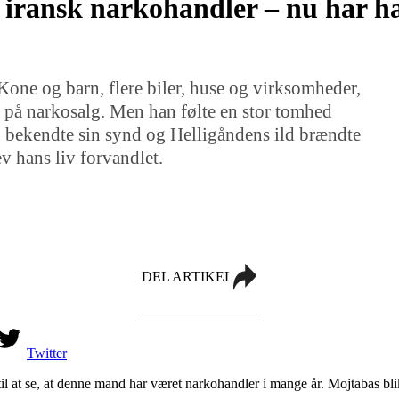
 iransk narkohandler – nu har h
Kone og barn, flere biler, huse og virksomheder,
t på narkosalg. Men han følte en stor tomhed
n bekendte sin synd og Helligåndens ild brændte
ev hans liv forvandlet.
DEL ARTIKEL
Twitter
t se, at denne mand har været narkohandler i mange år. Mojtabas blik er