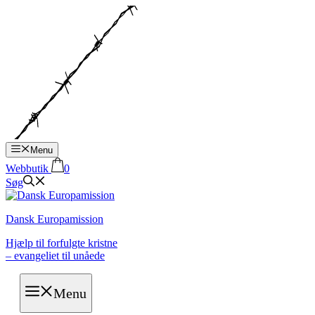
Hop
til
indhold
Menu
Webbutik
0
Søg
Dansk Europamission
Hjælp til forfulgte kristne
– evangeliet til unåede
Menu