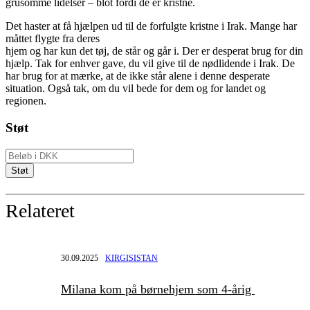
grusomme lidelser – blot fordi de er kristne.
Det haster at få hjælpen ud til de forfulgte kristne i Irak. Mange har
måttet flygte fra deres
hjem og har kun det tøj, de står og går i. Der er desperat brug for din
hjælp. Tak for enhver gave, du vil give til de nødlidende i Irak. De
har brug for at mærke, at de ikke står alene i denne desperate
situation. Også tak, om du vil bede for dem og for landet og
regionen.
Støt
Relateret
30.09.2025
KIRGISISTAN
Milana kom på børnehjem som 4-årig