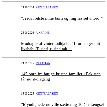
29.10.2024
CENTRALASIEN
”Jesus frelste mine børn og mig fra selvmord!”
25.06.2026
UKRAINE
Modtager af vinternødhjælp: “I forlænger mit
livshåb! Tusind, tusind tak!”
29.01.2025
PAKISTAN
145 børn fra fattige kristne familier i Pakistan
får nu skolegang
15.03.2025
CENTRALASIEN
”Myndighederne ville sætte mig 16 år i fængsel