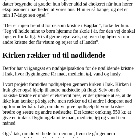
datter begyndte at græde; hun bliver altid så chokeret når hun hører
eksplosioner i nærheden af vores hus. Hun er så bange, og det er
min 17-årige søn også.”
”Der er ingen fremtid for os som kristne i Bagdad”, fortæller hun.
”Jeg vil holde mine to børn hjemme fra skole i år, for den vej de skal
tage, er for farlig. Vi vil gerne rejse væk, og hver dag hører vi om
andre kristne der får visum og rejser ud af landet”.
Kirken rækker ud til nødlidende
Derfor har vi igangsat en nødhjælpsaktion for de nødlidende kristne
i Irak, hvor flygtningene får mad, medicin, tøj, vand og husly.
I vort projekt formidles nødhjælpen gennem kirken i Irak. Kirken i
Irak giver også hjælp til andre nødstedte på flugt. Selv om de
irakiske kristne er under et ekstremt pres, er det rørende at se, at de
ikke kun tænker på sig selv, men rækker ud til andre i desperat nød
og formidler håb. Tak, om du vil give nødhjælp til vore kristne
brødre og søstre og andre nødstedte. Det koster omkring 550 kr. at
give en irakisk flygtningefamilie mad, medicin, tøj og vand i en
måned.
Også tak, om du vil bede for dem nu, hvor de går gennem