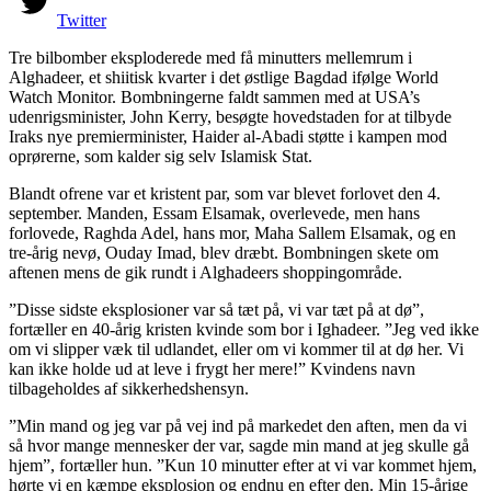
Twitter
Tre bilbomber eksploderede med få minutters mellemrum i
Alghadeer, et shiitisk kvarter i det østlige Bagdad ifølge World
Watch Monitor. Bombningerne faldt sammen med at USA’s
udenrigsminister, John Kerry, besøgte hovedstaden for at tilbyde
Iraks nye premierminister, Haider al-Abadi støtte i kampen mod
oprørerne, som kalder sig selv Islamisk Stat.
Blandt ofrene var et kristent par, som var blevet forlovet den 4.
september. Manden, Essam Elsamak, overlevede, men hans
forlovede, Raghda Adel, hans mor, Maha Sallem Elsamak, og en
tre-årig nevø, Ouday Imad, blev dræbt. Bombningen skete om
aftenen mens de gik rundt i Alghadeers shoppingområde.
”Disse sidste eksplosioner var så tæt på, vi var tæt på at dø”,
fortæller en 40-årig kristen kvinde som bor i Ighadeer. ”Jeg ved ikke
om vi slipper væk til udlandet, eller om vi kommer til at dø her. Vi
kan ikke holde ud at leve i frygt her mere!” Kvindens navn
tilbageholdes af sikkerhedshensyn.
”Min mand og jeg var på vej ind på markedet den aften, men da vi
så hvor mange mennesker der var, sagde min mand at jeg skulle gå
hjem”, fortæller hun. ”Kun 10 minutter efter at vi var kommet hjem,
hørte vi en kæmpe eksplosion og endnu en efter den. Min 15-årige