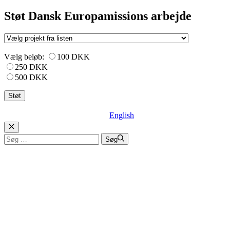
Støt Dansk Europamissions arbejde
Vælg beløb:
100 DKK
250 DKK
500 DKK
English
Luk
Søg
Søg
efter: