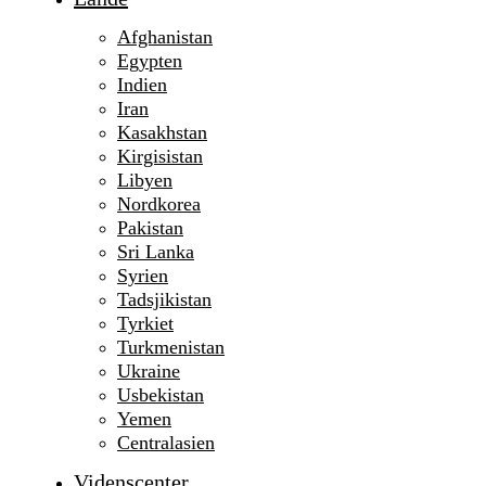
Afghanistan
Egypten
Indien
Iran
Kasakhstan
Kirgisistan
Libyen
Nordkorea
Pakistan
Sri Lanka
Syrien
Tadsjikistan
Tyrkiet
Turkmenistan
Ukraine
Usbekistan
Yemen
Centralasien
Videnscenter