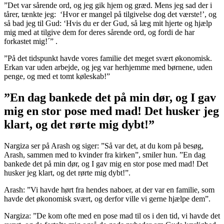
”Det var sårende ord, og jeg gik hjem og græd. Mens jeg sad der i
tårer, tænkte jeg: ‘Hvor er mangel på tilgivelse dog det værste!’, og
så bad jeg til Gud: ‘Hvis du er der Gud, så læg mit hjerte og hjælp
mig med at tilgive dem for deres sårende ord, og fordi de har
forkastet mig!´” .
”På det tidspunkt havde vores familie det meget svært økonomisk.
Erkan var uden arbejde, og jeg var herhjemme med børnene, uden
penge, og med et tomt køleskab!”
”En dag bankede det på min dør, og I gav
mig en stor pose med mad! Det husker jeg
klart, og det rørte mig dybt!”
Nargiza ser på Arash og siger: ”Så var det, at du kom på besøg,
Arash, sammen med to kvinder fra kirken”, smiler hun. ”En dag
bankede det på min dør, og I gav mig en stor pose med mad! Det
husker jeg klart, og det rørte mig dybt!”.
Arash: ”Vi havde hørt fra hendes naboer, at der var en familie, som
havde det økonomisk svært, og derfor ville vi gerne hjælpe dem”.
Nargiza: ”De kom ofte med en pose mad til os i den tid, vi havde det