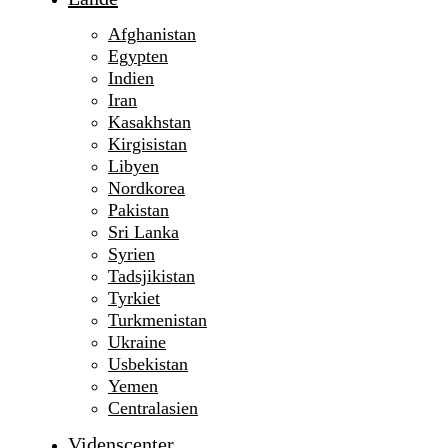
Afghanistan
Egypten
Indien
Iran
Kasakhstan
Kirgisistan
Libyen
Nordkorea
Pakistan
Sri Lanka
Syrien
Tadsjikistan
Tyrkiet
Turkmenistan
Ukraine
Usbekistan
Yemen
Centralasien
Videnscenter