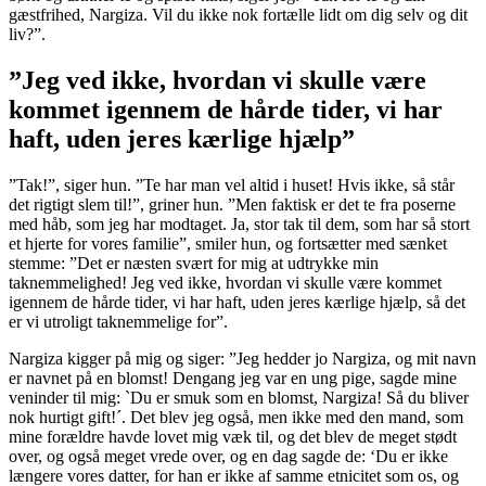
gæstfrihed, Nargiza. Vil du ikke nok fortælle lidt om dig selv og dit
liv?”.
”Jeg ved ikke, hvordan vi skulle være
kommet igennem de hårde tider, vi har
haft, uden jeres kærlige hjælp”
”Tak!”, siger hun. ”Te har man vel altid i huset! Hvis ikke, så står
det rigtigt slem til!”, griner hun. ”Men faktisk er det te fra poserne
med håb, som jeg har modtaget. Ja, stor tak til dem, som har så stort
et hjerte for vores familie”, smiler hun, og fortsætter med sænket
stemme: ”Det er næsten svært for mig at udtrykke min
taknemmelighed! Jeg ved ikke, hvordan vi skulle være kommet
igennem de hårde tider, vi har haft, uden jeres kærlige hjælp, så det
er vi utroligt taknemmelige for”.
Nargiza kigger på mig og siger: ”Jeg hedder jo Nargiza, og mit navn
er navnet på en blomst! Dengang jeg var en ung pige, sagde mine
veninder til mig: `Du er smuk som en blomst, Nargiza! Så du bliver
nok hurtigt gift!´. Det blev jeg også, men ikke med den mand, som
mine forældre havde lovet mig væk til, og det blev de meget stødt
over, og også meget vrede over, og en dag sagde de: ‘Du er ikke
længere vores datter, for han er ikke af samme etnicitet som os, og