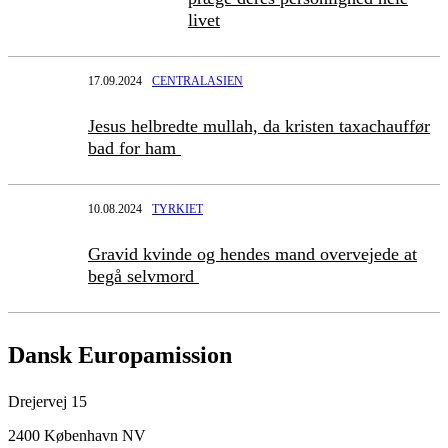
livet
17.09.2024
CENTRALASIEN
Jesus helbredte mullah, da kristen taxachauffør
bad for ham
10.08.2024
TYRKIET
Gravid kvinde og hendes mand overvejede at
begå selvmord
Dansk Europamission
Drejervej 15
2400 København NV