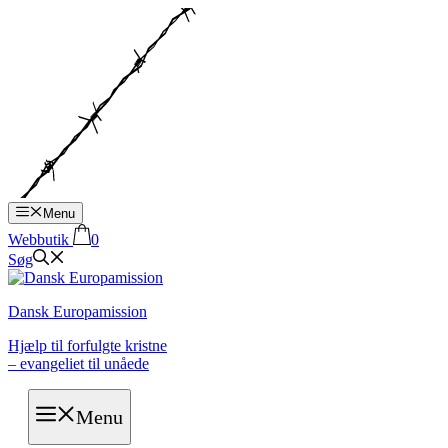
Hop
til
indhold
Menu
Webbutik
0
Søg
Dansk Europamission
Hjælp til forfulgte kristne
– evangeliet til unåede
Menu