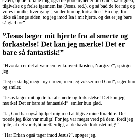
svært, og de fortalte mig også de gode nyheder om Guds kærlighed,
tilgivelse og frelse igennem Isa (Jesus, red.), og så bad de for mig og
vores familie, hver gang”, smiler hun og fortsætter: ”En dag, for
ikke så længe siden, tog jeg imod Isa i mit hjerte, og det er jeg bare
så glad for”.
”Jesus læger mit hjerte fra al smerte og
forkastelse! Det kan jeg mærke! Det er
bare så fantastisk!”
”Hvordan er det at være en ny konvertitkristen, Nargiza?”, spørger
jeg.
”Jeg er stadig meget ny i troen, men jeg vokser med Gud”, siger hun
og smiler.
”Jesus læger mit hjerte fra al smerte og forkastelse! Det kan jeg
mærke! Det er bare så fantastisk!”, smiler hun glad.
”Ja, Gud har også hjulpet mig med at tilgive mine forældre. Det
troede jeg ikke var muligt! For jeg var meget vred på dem, fordi jeg
følte, at det var dybt uretfærdigt, at de havde forkastet mig!”.
”Har Erkan også tager imod Jesus?”, spøger jeg.