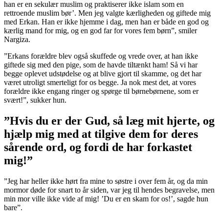
han er en sekulær muslim og praktiserer ikke islam som en
rettroende muslim bør’. Men jeg valgte kærligheden og giftede mig
med Erkan. Han er ikke hjemme i dag, men han er både en god og
kærlig mand for mig, og en god far for vores fem børn”, smiler
Nargiza.
”Erkans forældre blev også skuffede og vrede over, at han ikke
giftede sig med den pige, som de havde tiltænkt ham! Så vi har
begge oplevet udstødelse og at blive gjort til skamme, og det har
været utroligt smerteligt for os begge. Ja nok mest det, at vores
forældre ikke engang ringer og spørge til børnebørnene, som er
svært!”, sukker hun.
”Hvis du er der Gud, så læg mit hjerte, og
hjælp mig med at tilgive dem for deres
sårende ord, og fordi de har forkastet
mig!”
”Jeg har heller ikke hørt fra mine to søstre i over fem år, og da min
mormor døde for snart to år siden, var jeg til hendes begravelse, men
min mor ville ikke vide af mig! ’Du er en skam for os!’, sagde hun
bare”.