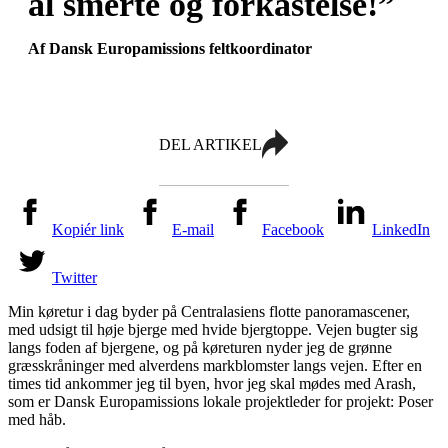
al smerte og forkastelse!”
Af Dansk Europamissions feltkoordinator
DEL ARTIKEL
Kopiér link
E-mail
Facebook
LinkedIn
Twitter
Min køretur i dag byder på Centralasiens flotte panoramascener,
med udsigt til høje bjerge med hvide bjergtoppe. Vejen bugter sig
langs foden af bjergene, og på køreturen nyder jeg de grønne
græsskråninger med alverdens markblomster langs vejen. Efter en
times tid ankommer jeg til byen, hvor jeg skal mødes med Arash,
som er Dansk Europamissions lokale projektleder for projekt: Poser
med håb.