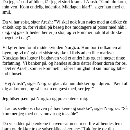
Da jeg står ud af bilen, får jeg et stort kram af Arash. ”Godt du kom,
min ven! Kom endelig indenfor. Middagen klar!”, siger han med et
smil.
Da vi har spist, siger Arash: ”Vi skal nok kun nøjes med at drikke én
enkelt kop te, for vi skal på besøg hos modtagere af poser med håb i
dag, og gæstfriheden her er jo stor, og vi kommer nok til at drikke
meget te i dag”.
Vi kører hen for at møde kvinden Nargiza. Hun bor i udkanten af
byen, og vi må gå det sidste stykke til fods ad en lille markvej.
Nargizas hus ligger i baghaven ved et andet hus og er i meget ringe
forfatning. Vi banker på, og hendes ældste datter åbner døren for os.
”Det er Arash, som er kommet!”, råber hun glad til sin mor og løber
ind i huset.
”Hej Arash”, siger Nargiza glad, da hun dukker op i døren. ”Pænt af
dig at komme, og så har du en gæst med, ser jeg!”.
Jeg hilser pænt på Nargiza og præsenterer mig.
”Lad os sætte os i haven på bænkene og snakke”, siger Nargiza. ”Så
kommer jeg med en samovar og te-skåle”
Da vi sidder på bænkene i haven sammen med fire af hendes fem
børn og drikker te og spiser kiks, siger jeg: ”Tak for te og din